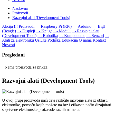
Naslovna
Proizvodi
Razvojni alati (Development Tools)
Akcija !!!
Proizvodi
- Raspberry Pi (RPi)
- Arduino
- Bigl
(Beagle)
- Displеji
- Knjige
- Moduli
- Razvojni alati
(Development Tools)
- Robotika
- Komponente
- Senzori
-
Alati za elektroniku
Usluge
Podrška
Edukacija
O nama
Kontakt
Novosti
Pregledani
Nema proizvoda za prikaz!
Razvojni alati (Development Tools)
U ovoj grupi proizvoda naći ćete različite razvojne alate iz oblasti
elektronike, pomoću kojih možete na brz i efikasan način dizajnirati
sopstvene elektronske proizvode raznih namena.