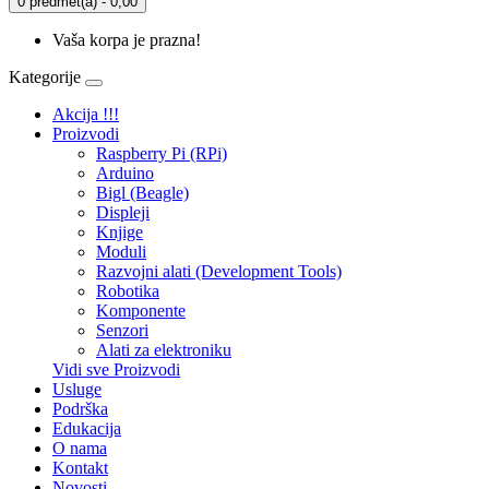
0 predmet(a) - 0,00
Vaša korpa je prazna!
Kategorije
Akcija !!!
Proizvodi
Raspberry Pi (RPi)
Arduino
Bigl (Beagle)
Displеji
Knjige
Moduli
Razvojni alati (Development Tools)
Robotika
Komponente
Senzori
Alati za elektroniku
Vidi sve Proizvodi
Usluge
Podrška
Edukacija
O nama
Kontakt
Novosti