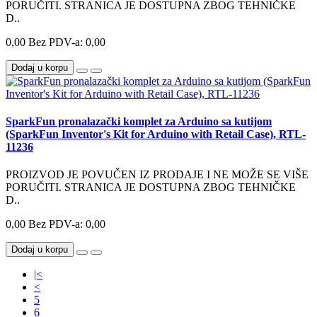
PORUČITI. STRANICA JE DOSTUPNA ZBOG TEHNIČKE
D..
0,00
Bez PDV-a: 0,00
Dodaj u korpu
SparkFun pronalazački komplet za Arduino sa kutijom
(SparkFun Inventor's Kit for Arduino with Retail Case), RTL-
11236
PROIZVOD JE POVUČEN IZ PRODAJE I NE MOŽE SE VIŠE
PORUČITI. STRANICA JE DOSTUPNA ZBOG TEHNIČKE
D..
0,00
Bez PDV-a: 0,00
Dodaj u korpu
|<
<
5
6