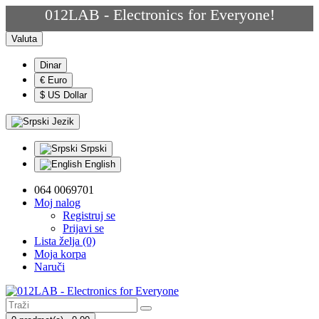
012LAB - Electronics for Everyone!
Valuta
Dinar
€ Euro
$ US Dollar
Jezik
Srpski
English
064 0069701
Moj nalog
Registruj se
Prijavi se
Lista želja (0)
Moja korpa
Naruči