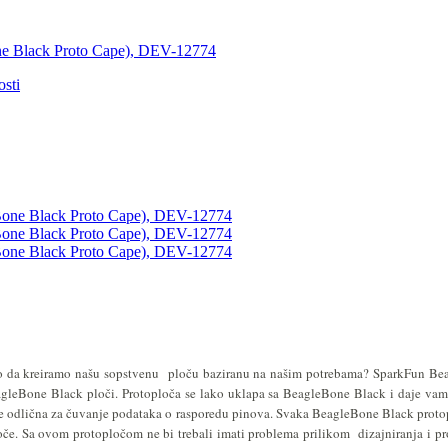
ne Black Proto Cape), DEV-12774
sti
bro da kreiramo našu sopstvenu ploču baziranu na našim potrebama? SparkFun Beag
gleBone Black ploči. Protoploča se lako uklapa sa BeagleBone Black i daje vam 
 je odlična za čuvanje podataka o rasporedu pinova. Svaka BeagleBone Black protop
oče. Sa ovom protopločom ne bi trebali imati problema prilikom dizajniranja i p