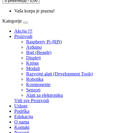
0 predmet(a) - 0,00
Vaša korpa je prazna!
Kategorije
Akcija !!!
Proizvodi
Raspberry Pi (RPi)
Arduino
Bigl (Beagle)
Displеji
Knjige
Moduli
Razvojni alati (Development Tools)
Robotika
Komponente
Senzori
Alati za elektroniku
Vidi sve Proizvodi
Usluge
Podrška
Edukacija
O nama
Kontakt
Novosti