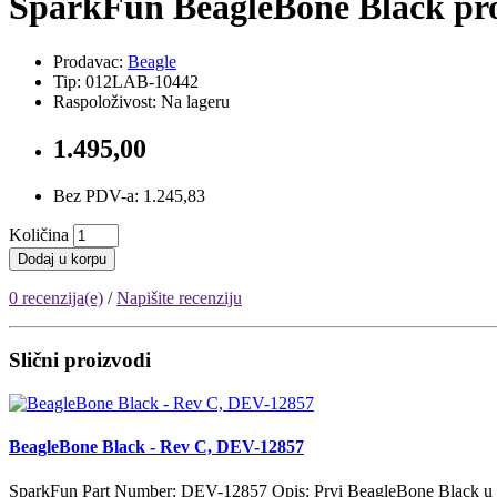
SparkFun BeagleBone Black pr
Prodavac:
Beagle
Tip: 012LAB-10442
Raspoloživost: Na lageru
1.495,00
Bez PDV-a: 1.245,83
Količina
Dodaj u korpu
0 recenzija(e)
/
Napišite recenziju
Slični proizvodi
BeagleBone Black - Rev C, DEV-12857
SparkFun Part Number: DEV-12857 Opis: Prvi BeagleBone Black u Sr