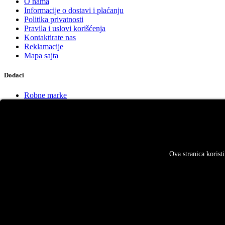
O nama
Informacije o dostavi i plaćanju
Politika privatnosti
Pravila i uslovi korišćenja
Kontaktirate nas
Reklamacije
Mapa sajta
Dodaci
Robne marke
Poklon Vaučeri
Partnerski program
Specijalne ponude
Vaš profil
Ova stranica korist
Vaš profil
Prethodne narudžbine
Lista želja
Obaveštenja
Sva prava zadržana.
012lab.com
.