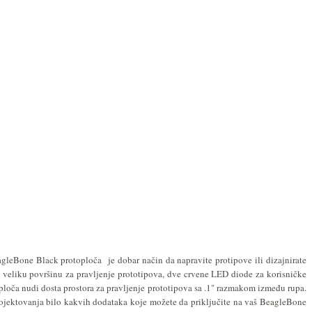
leBone Black protoploča je dobar način da napravite protipove ili dizajnirate
veliku površinu za pravljenje prototipova, dve crvene LED diode za korisničke
loča nudi dosta prostora za pravljenje prototipova sa .1" razmakom između rupa.
rojektovanja bilo kakvih dodataka koje možete da priključite na vaš BeagleBone