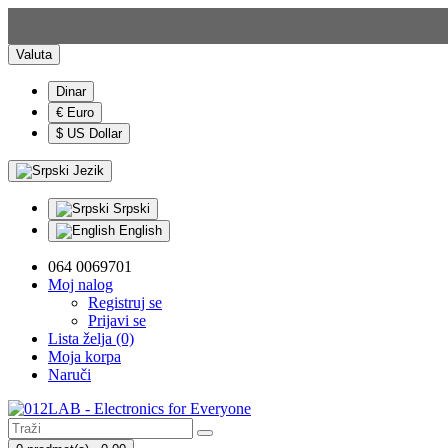
Valuta
Dinar
€ Euro
$ US Dollar
Jezik
Srpski
English
064 0069701
Moj nalog
Registruj se
Prijavi se
Lista želja (0)
Moja korpa
Naruči