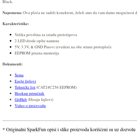
Black.
Napomena:
Ova ploča ne sadrži konektore, želeli smo da vam damo mogućnost d
Karakteristike:
Velika površina za izradu prototipova
2 LED diode opšte namene
5V, 3.3V, & GND Pinovi izvedeni na obe strane protoploče
EEPROM prazna memorija
Dokumenti:
Šema
Eagle fajlovi
Tehnički list
(CAT24C256 EEPROM)
Hookup priručnik
GitHub
(Dizajn fajlovi)
Video o proizvodu
* Originalni SparkFun opisi i slike proizvoda korišćeni su uz dozvolu