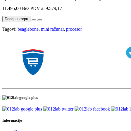
11.495,00
Bez PDV-a: 9.579,17
Dodaj u korpu
Tagovi:
beaglebone
,
mini računar
,
procesor
Informacije