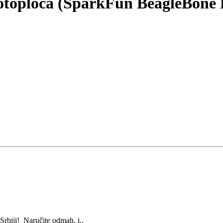
otoploča (SparkFun BeagleBone 
biji! Naručite odmah, i..