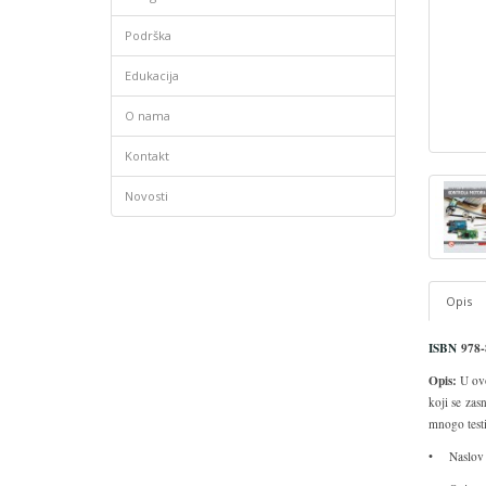
Podrška
Edukacija
O nama
Kontakt
Novosti
Opis
ISBN
978-
Opis:
U ovo
koji se za
mnogo testi
• Naslov 