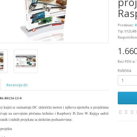
proj
Ras
Prodavac:
R
Tip: 012LAB
Raspoloživo
1.66
Bez PDV-a: 
Količina
Recenzije (0)
86-80134-13-0
j knjizi se razmatraju DC električni motori i njihova upotreba u projektima
snivaju na razvojnim pločama Arduino i Raspberry Pi Zero W. Knjiga sadrži
ranih i radnih projekata sa sledećim podnaslovima:
projekta