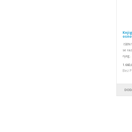
Knjig
osno
ISBN 9
se raz
njeg..
1.660,
Bez P
DOD