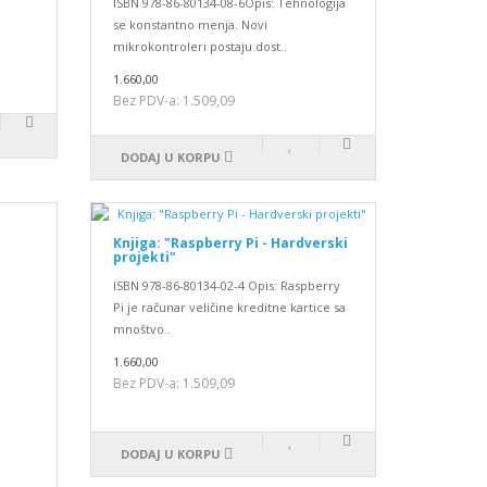
ISBN 978-86-80134-08-6Opis: Tehnologija
se konstantno menja. Novi
mikrokontroleri postaju dost..
1.660,00
Bez PDV-a: 1.509,09
DODAJ U KORPU
Knjiga: "Raspberry Pi - Hardverski
projekti"
ISBN 978-86-80134-02-4 Opis: Raspberry
Pi je računar veličine kreditne kartice sa
mnoštvo..
1.660,00
Bez PDV-a: 1.509,09
DODAJ U KORPU