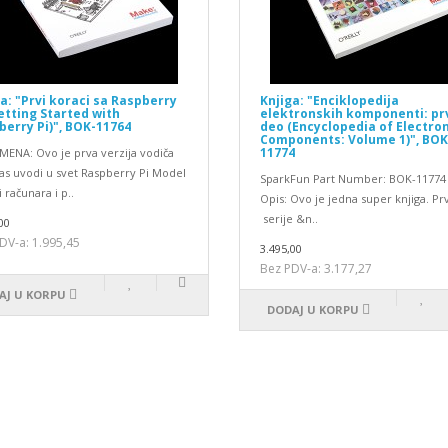
a: "Prvi koraci sa Raspberry
Knjiga: "Enciklopedija
etting Started with
elektronskih komponenti: pr
berry Pi)", BOK-11764
deo (Encyclopedia of Electro
Components: Volume 1)", BOK
11774
ENA: Ovo je prva verzija vodiča
vas uvodi u svet Raspberry Pi Model
SparkFun Part Number: BOK-11774
 računara i p..
Opis: Ovo je jedna super knjiga. Prv
serije &n..
00
DV-a: 1.995,45
3.495,00
Bez PDV-a: 3.177,27
AJ U KORPU
DODAJ U KORPU