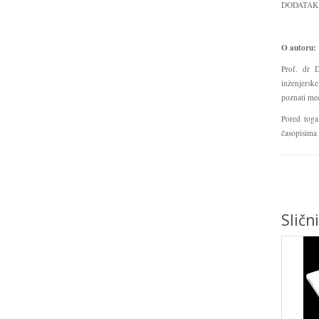
DODATAK 
O autoru:
Prof. dr D
inženjersk
poznati međ
Pored toga
časopisima 
Sličn