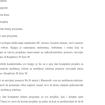
ojekta
jagram
čna šema
rojekta
n listing programa
 opis programa
 ovoj knjizi obuhvataju standardne DC motore, koračne motore, servo motore
 robote. Knjiga je namenjena studentima, hobistima i svima koji su
vani za razvoj projekata zasnovanim na mikrokontroleru pomoću razvojne
no ili Raspberry Pi Zero W.
brih karakteristika ove knjige je što su u njoj dati kompletni projekti za
kontrolu mobilnog robota sa mobilnog telefona pomoću razvojnih ploča
o i Raspberry Pi Zero W.
ti su razvijeni pomoću Wi-Fi mreže i Bluetooth veze na mobilnom telefonu.
 moći da pomeraju robot napred, nazad, levo ili desno slanjem jednostavnih
 mobilnog telefona.
u dati kompletni listinzi programa za sve projekte, kao i detaljni opisi
itaoci će moći da koriste projekte na način na koji su predstavljeni ili da ih