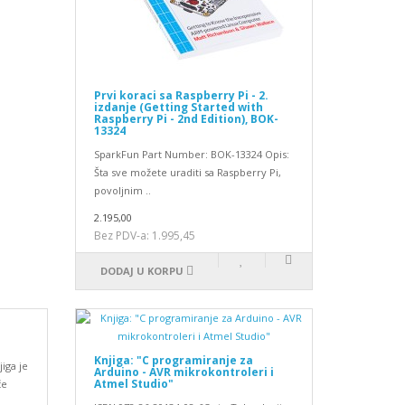
Prvi koraci sa Raspberry Pi - 2.
izdanje (Getting Started with
Raspberry Pi - 2nd Edition), BOK-
13324
SparkFun Part Number: BOK-13324 Opis:
Šta sve možete uraditi sa Raspberry Pi,
povoljnim ..
2.195,00
Bez PDV-a: 1.995,45
DODAJ U KORPU
Knjiga: "C programiranje za
iga je
Arduino - AVR mikrokontroleri i
Atmel Studio"
če