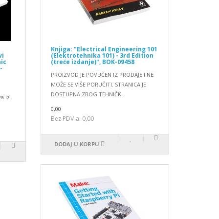
Knjiga: "Electrical Engineering 101
vi
(Elektrotehnika 101) - 3rd Edition
nic
(treće izdanje)", BOK-09458
-
PROIZVOD JE POVUČEN IZ PRODAJE I NE
MOŽE SE VIŠE PORUČITI. STRANICA JE
DOSTUPNA ZBOG TEHNIČK..
a iz
0,00
Bez PDV-a: 0,00
DODAJ U KORPU