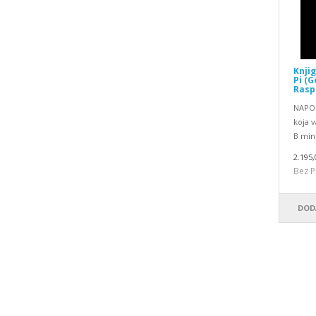
Knjig
Pi (G
Rasp
NAPOM
koja 
B mini
2.195,
Bez P
DOD