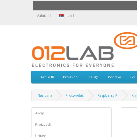
Valuta
Jezik
Akcija !!!
Proizvodi
Usluge
Podrška
Edu
Naslovna
Proizvođač:
Raspberry Pi
Knj
Akcija !!!
Proizvodi
Usluge