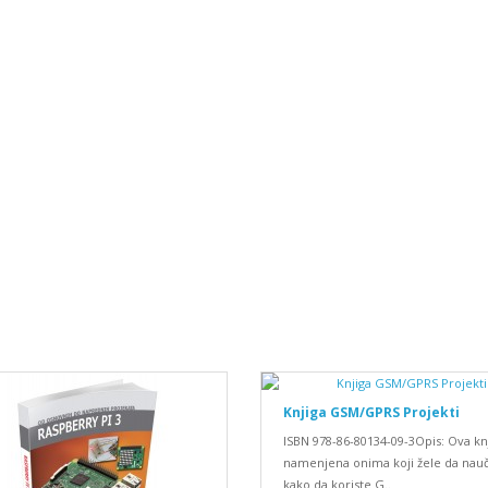
Knjiga GSM/GPRS Projekti
ISBN 978-86-80134-09-3Opis: Ova knj
namenjena onima koji žele da nau
kako da koriste G..