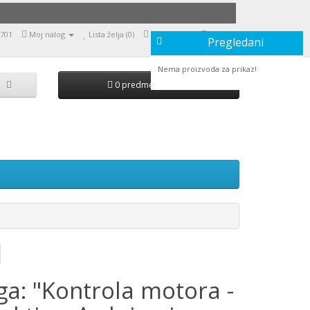
9701
Moj nalog
Lista želja (0)
Moja korpa
Naruči
Pregledani
Nema proizvoda za prikaz!
0 predmet(a) - 0,00
ga: "Kontrola motora -