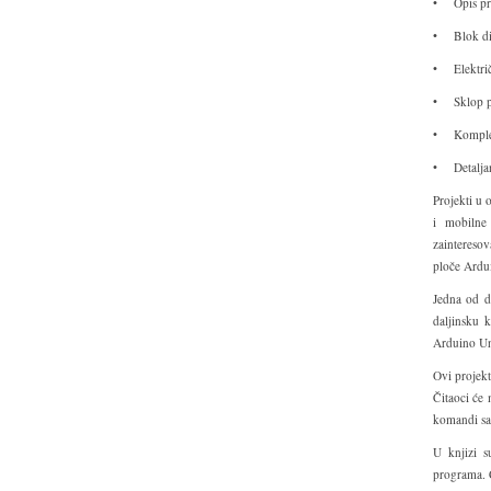
• Opis pr
• Blok di
• Elektri
• Sklop p
• Kompleta
• Detaljan
Projekti u
i mobilne
zaintereso
ploče Ardui
Jedna od do
daljinsku 
Arduino Un
Ovi projek
Čitaoci će
komandi sa
U knjizi s
programa. Č