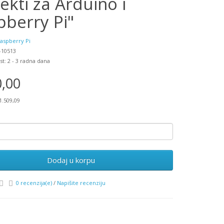
ekti za Arduino i
pberry Pi"
aspberry Pi
-10513
st: 2 - 3 radna dana
0,00
1.509,09
Dodaj u korpu
0 recenzija(e)
/
Napišite recenziju