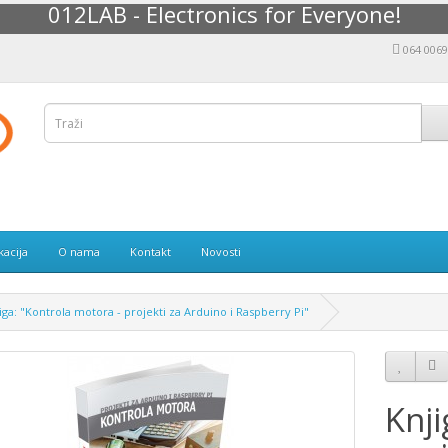
012LAB - Electronics for Everyone!
064 006
kacija
O nama
Kontakt
Novosti
iga: "Kontrola motora - projekti za Arduino i Raspberry Pi"
Knji