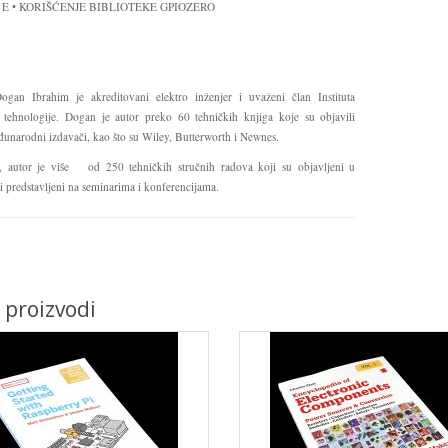
E • KORIŠĆENJE BIBLIOTEKE GPIOZERO
ogan Ibrahim je akreditovani elektro inženjer i uvaženi član Instituta
e tehnologije. Dogan je autor preko 60 tehničkih knjiga koje su objavili
unarodni izdavači, kao što su Wiley, Butterworth i Newnes.
, autor je više od 250 tehničkih stručnih radova koji su objavljeni u
i predstavljeni na seminarima i konferencijama.
i proizvodi