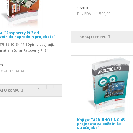
1.660,00
Bez PDV-a: 1.509,09
a: "Raspberry Pi 3 od
vnih do naprednih projekata"
DODAJ U KORPU
78-86-80134-17-8Opis: U ovoj knjizi
matra računar Raspberry Pi 3 i
00
DV-a: 1.509,09
AJ U KORPU
Knjiga: "ARDUINO UNO 45
projekata za početnike i
stručnjake"