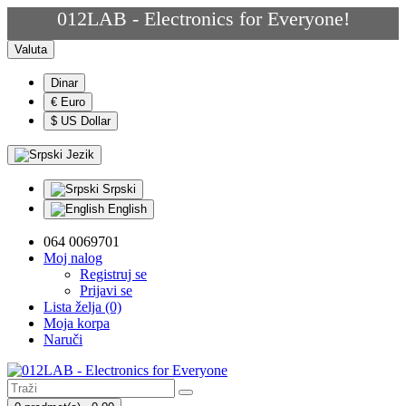
012LAB - Electronics for Everyone!
Valuta
Dinar
€ Euro
$ US Dollar
Jezik
Srpski
English
064 0069701
Moj nalog
Registruj se
Prijavi se
Lista želja (0)
Moja korpa
Naruči