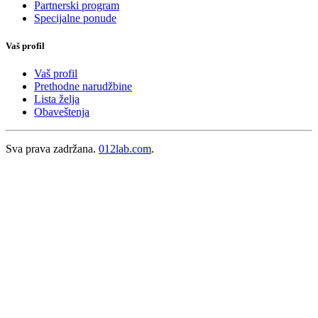
Partnerski program
Specijalne ponude
Vaš profil
Vaš profil
Prethodne narudžbine
Lista želja
Obaveštenja
Sva prava zadržana.
012lab.com
.