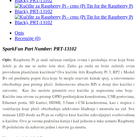
Opis
Recenzije (0)
SparkFun Part Number: PRT-13102
Opis:
Raspberry Pi je mali računar omiljen svima i poslednja stvar koja biste
želeli je da mu se nešto loše desi. Zašto ga onda ne biste zaštitili ovim
providnim plastičnim kućištem? Ova kućište štiti Raspberry Pi 3, RP2 i Model
B+ od predmeta poput žica koje bi mogle izazvati kratak spoj, a istovremeno
obezbeđuje pun pristup ploči. Jednostavno ubacite RPi u donji deo kućišta i
zatvorite. Kao što možete primetiti ovo kućište je neprozirne crne boje.
Kućište ima otvore za pristup GPIO periferijskim konektorima,
USB portovima,
Ethernet portu, SD kartici, HDMI, 3.5mm i CSI konektorima, kao i stopice i
ventilaciju koje ploči obezbeđuju adekvatno hlađenje i montažu na zid. Sve
statusne LED diode na Pi-ju su vidljive kroz kućište zahvaljujući svetlovodima
u kućištu. Ovo je veoma praktična kutija i kad jednom u ruke uzmete Raspberry
Pi poželećete da nabavite jednu i stavite ga unutra.