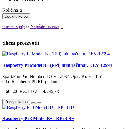
Količina
Dodaj u korpu
0 recenzija(e)
/
Napišite recenziju
Slični proizvodi
Raspberry Pi Model B+ (RPi) mini računar, DEV-12994
SparkFun Part Number: DEV-12994 Opis: Ko želi Pi?
Oko Raspberry Pi (RPi) račun..
5.695,00
Bez PDV-a: 4.745,83
Dodaj u korpu
Raspberry Pi 3 Model B+ - RPi 3 B+