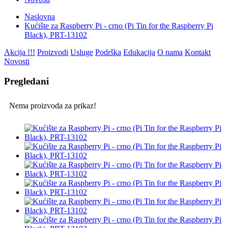
Naslovna
Kućište za Raspberry Pi - crno (Pi Tin for the Raspberry Pi
Black), PRT-13102
Akcija !!!
Proizvodi
Usluge
Podrška
Edukacija
O nama
Kontakt
Novosti
Pregledani
Nema proizvoda za prikaz!