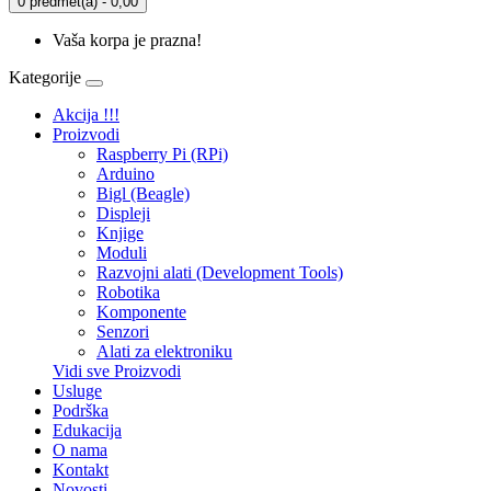
0 predmet(a) - 0,00
Vaša korpa je prazna!
Kategorije
Akcija !!!
Proizvodi
Raspberry Pi (RPi)
Arduino
Bigl (Beagle)
Displеji
Knjige
Moduli
Razvojni alati (Development Tools)
Robotika
Komponente
Senzori
Alati za elektroniku
Vidi sve Proizvodi
Usluge
Podrška
Edukacija
O nama
Kontakt
Novosti