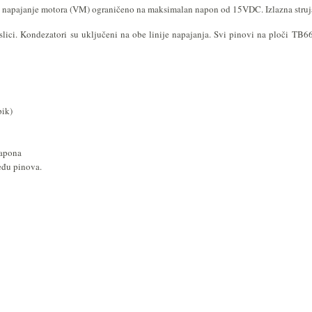
napajanje motora (VM) ograničeno na maksimalan napon od 15VDC. Izlazna struja j
lici. Kondezatori su uključeni na obe linije napajanja. Svi pinovi na ploči T
-pik)
napona
eđu pinova.