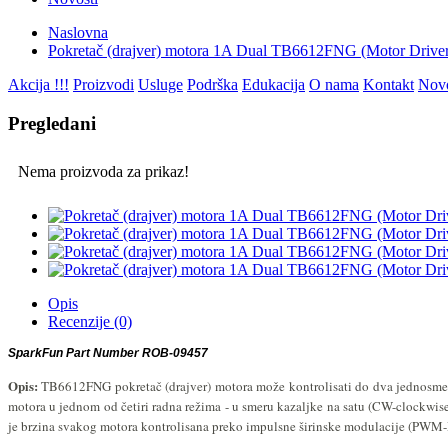
Naslovna
Pokretač (drajver) motora 1A Dual TB6612FNG (Motor Dri
Akcija !!!
Proizvodi
Usluge
Podrška
Edukacija
O nama
Kontakt
Novo
Pregledani
Nema proizvoda za prikaz!
Opis
Recenzije (0)
SparkFun Part Number ROB-09457
Opis:
TB6612FNG pokretač (drajver) motora može kontrolisati do dva jednosmer
motora u jednom od četiri radna režima - u smeru kazaljke na satu (CW-clockwise
je brzina svakog motora kontrolisana preko impulsne širinske modulacije (PWM-P