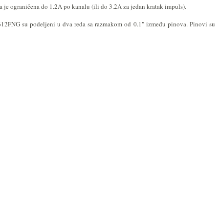
e ograničena do 1.2A po kanalu (ili do 3.2A za jedan kratak impuls).
B6612FNG su podeljeni u dva reda sa razmakom od 0.1" između pinova. Pinovi su