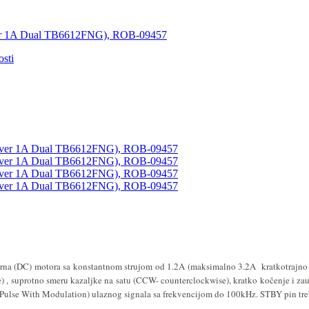
ver 1A Dual TB6612FNG), ROB-09457
sti
na (DC) motora sa konstantnom strujom od 1.2A (maksimalno 3.2A kratkotrajno vrš
) , suprotno smeru kazaljke na satu (CCW- counterclockwise), kratko kočenje i zau
ulse With Modulation) ulaznog signala sa frekvencijom do 100kHz. STBY pin treba