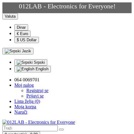
012LAB - Electronics for Everyone!
Valuta
Dinar
€ Euro
$ US Dollar
Jezik
Srpski
English
064 0069701
Moj nalog
Registruj se
Prijavi se
Lista želja (0)
Moja korpa
Naruči