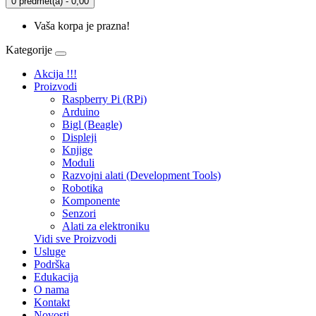
0 predmet(a) - 0,00
Vaša korpa je prazna!
Kategorije
Akcija !!!
Proizvodi
Raspberry Pi (RPi)
Arduino
Bigl (Beagle)
Displеji
Knjige
Moduli
Razvojni alati (Development Tools)
Robotika
Komponente
Senzori
Alati za elektroniku
Vidi sve Proizvodi
Usluge
Podrška
Edukacija
O nama
Kontakt
Novosti