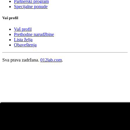
Partnerski program
Specijalne ponude
Vaš profil
Vaš profil
Prethodne narudžbine
Lista želja
Obaveštenja
Sva prava zadržana.
012lab.com
.