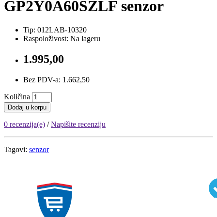
GP2Y0A60SZLF senzor
Tip: 012LAB-10320
Raspoloživost: Na lageru
1.995,00
Bez PDV-a: 1.662,50
Količina
Dodaj u korpu
0 recenzija(e)
/
Napišite recenziju
Tagovi:
senzor