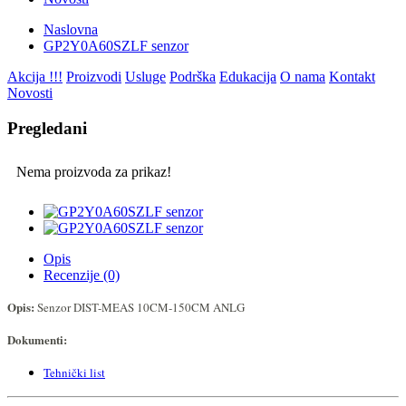
Naslovna
GP2Y0A60SZLF senzor
Akcija !!!
Proizvodi
Usluge
Podrška
Edukacija
O nama
Kontakt
Novosti
Pregledani
Nema proizvoda za prikaz!
Opis
Recenzije (0)
Opis:
Senzor DIST-MEAS 10CM-150CM ANLG
Dokumenti:
Tehnički list