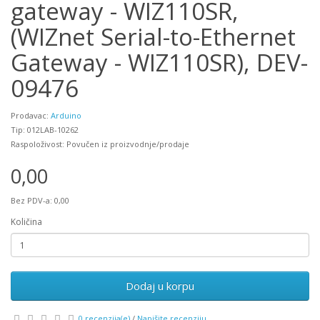
gateway - WIZ110SR,
(WIZnet Serial-to-Ethernet
Gateway - WIZ110SR), DEV-
09476
Prodavac:
Arduino
Tip: 012LAB-10262
Raspoloživost: Povučen iz proizvodnje/prodaje
0,00
Bez PDV-a: 0,00
Količina
Dodaj u korpu
0 recenzija(e)
/
Napišite recenziju