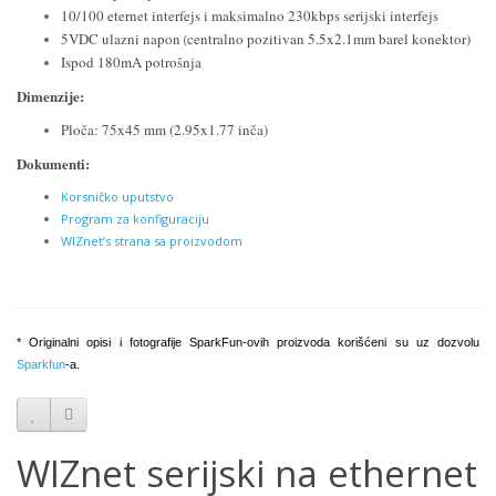
10/100 eternet interfejs i maksimalno 230kbps serijski interfejs
5VDC ulazni napon
centralno pozitivan 5.5x2.1mm barel konektor)
(
Ispod 180mA potrošnja
Dimenzije:
Ploča: 75x45 mm (2.95x1.77 inča)
Dokumenti:
Korsničko uputstvo
Program za konfiguraciju
WIZnet’s strana sa proizvodom
* Originalni opisi i fotografije SparkFun-ovih proizvoda korišćeni su uz dozvolu
Sparkfun
-a.
WIZnet serijski na ethernet