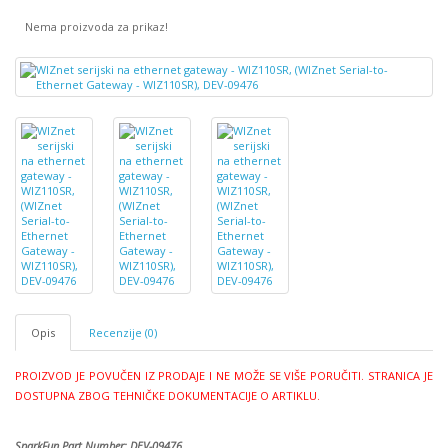
Nema proizvoda za prikaz!
Opis
Recenzije (0)
PROIZVOD JE POVUČEN IZ PRODAJE I NE MOŽE SE VIŠE PORUČITI. STRANICA JE
DOSTUPNA ZBOG TEHNIČKE DOKUMENTACIJE O ARTIKLU.
SparkFun Par
t Number:
DEV-09476