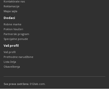
Kontaktirate nas
Reklamacije
Mapa sajta
Dodaci
Robne marke
Poklon Vaučeri
Partnerski program
Specijalne ponude
Vaš profil
Vaš profil
Prethodne narudžbine
Lista želja
Obaveštenja
Sva prava zadržana.
012lab.com
.