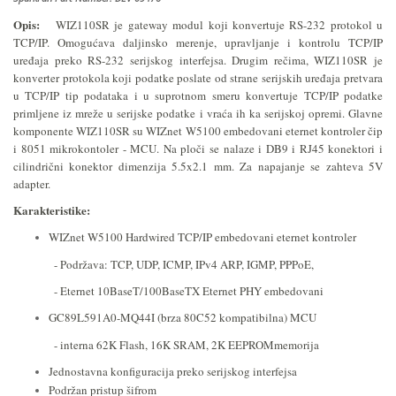
Opis:
WIZ110SR je gateway modul koji konvertuje RS-232 protokol u
TCP/IP. Omogućava daljinsko merenje, upravljanje i kontrolu TCP/IP
uređaja preko RS-232 serijskog interfejsa. Drugim rečima, WIZ110SR je
konverter protokola koji podatke poslate od strane serijskih uređaja pretvara
u TCP/IP tip podataka i u suprotnom smeru konvertuje TCP/IP podatke
primljene iz mreže u serijske podatke i vraća ih ka serijskoj opremi. Glavne
komponente WIZ110SR su WIZnet W5100 embedovani eternet kontroler čip
i 8051 mikrokontoler - MCU. Na ploči se nalaze i DB9 i RJ45 konektori i
cilindrični konektor dimenzija
5.5x2.1 mm
. Za napajanje se zahteva 5V
adapter.
Karakteristike:
WIZnet W5100 Hardwired TCP/IP embedovani eternet kontroler
- Podržava: TCP, UDP, ICMP, IPv4 ARP, IGMP, PPPoE,
- Eternet 10BaseT/100BaseTX Eternet PHY embedovani
GC89L591A0-MQ44I (brza 80C52 kompatibilna) MCU
- interna 62K Flash, 16K SRAM, 2K EEPROMmemorija
Jednostavna konfiguracija preko serijskog interfejsa
Podržan pristup šifrom