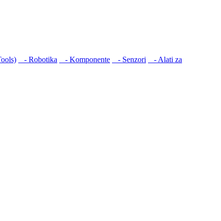
ools)
- Robotika
- Komponente
- Senzori
- Alati za