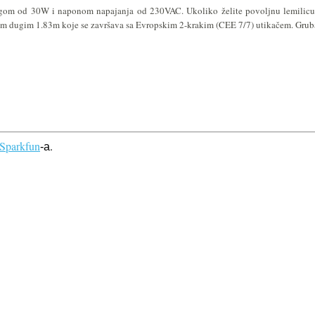
nagom od 30W i naponom napajanja od 230VAC. Ukoliko želite povoljnu lemilicu on
om dugim 1.83m koje se završava sa Evropskim 2-krakim (CEE 7/7) utikačem. Gruba
Sparkfun
.
-a