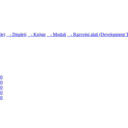
le)
- Displеji
- Knjige
- Moduli
- Razvojni alati (Development T