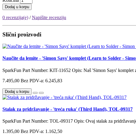
Količina
Dodaj u korpu
0 recenzija(e)
/
Napišite recenziju
Slični proizvodi
Naučite da lemite - 'Simon Says' komplet (Learn to Solder - Si
SparkFun Part Number: KIT-11652 Opis: Naš 'Simon Says' komplet za
7.495,00
Bez PDV-a: 6.245,83
Dodaj u korpu
Stalak za pridržavanje - 'treća ruka' (Third Hand), TOL-09317
SparkFun Part Number: TOL-09317 Opis: Ovaj stalak za pridržavanje l
1.395,00
Bez PDV-a: 1.162,50