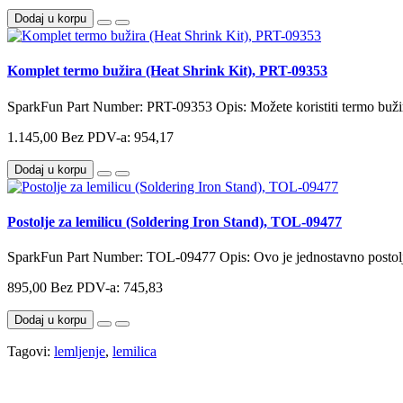
Dodaj u korpu
Komplet termo bužira (Heat Shrink Kit), PRT-09353
SparkFun Part Number: PRT-09353 Opis: Možete koristiti termo buži
1.145,00
Bez PDV-a: 954,17
Dodaj u korpu
Postolje za lemilicu (Soldering Iron Stand), TOL-09477
SparkFun Part Number: TOL-09477 Opis: Ovo je jednostavno postolje 
895,00
Bez PDV-a: 745,83
Dodaj u korpu
Tagovi:
lemljenje
,
lemilica