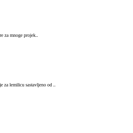
re za mnoge projek..
za lemilicu sastavljeno od ..