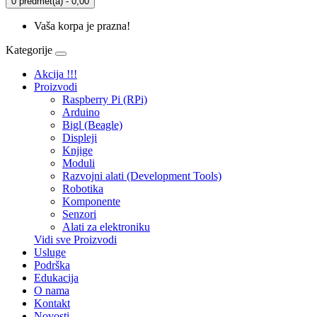
0 predmet(a) - 0,00
Vaša korpa je prazna!
Kategorije
Akcija !!!
Proizvodi
Raspberry Pi (RPi)
Arduino
Bigl (Beagle)
Displеji
Knjige
Moduli
Razvojni alati (Development Tools)
Robotika
Komponente
Senzori
Alati za elektroniku
Vidi sve Proizvodi
Usluge
Podrška
Edukacija
O nama
Kontakt
Novosti