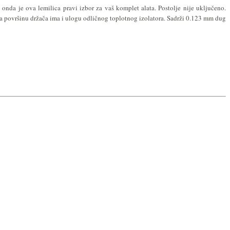
da je ova lemilica pravi izbor za vaš komplet alata. Postolje nije uključeno.
 površinu držača ima i ulogu odličnog toplotnog izolatora. Sadrži 0.123 mm dug