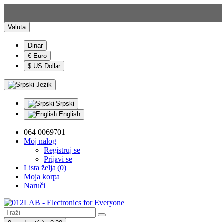
Valuta
Dinar
€ Euro
$ US Dollar
Jezik
Srpski
English
064 0069701
Moj nalog
Registruj se
Prijavi se
Lista želja (0)
Moja korpa
Naruči