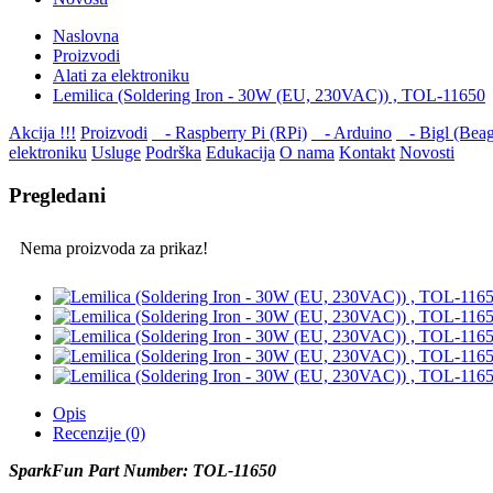
Naslovna
Proizvodi
Alati za elektroniku
Lemilica (Soldering Iron - 30W (EU, 230VAC)) , TOL-11650
Akcija !!!
Proizvodi
- Raspberry Pi (RPi)
- Arduino
- Bigl (Beag
elektroniku
Usluge
Podrška
Edukacija
O nama
Kontakt
Novosti
Pregledani
Nema proizvoda za prikaz!
Opis
Recenzije (0)
SparkFun Part Number: TOL-11650