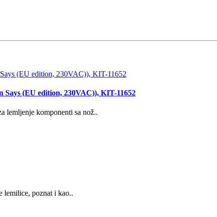
mon Says (EU edition, 230VAC)), KIT-11652
 lemljenje komponenti sa nož..
emilice, poznat i kao..