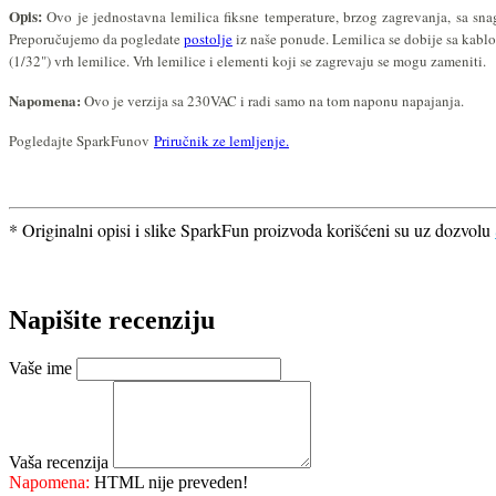
Opis:
Ovo je jednostavna lemilica fiksne temperature, brzog zagrevanja, sa s
Preporučujemo da pogledate
postolje
iz naše ponude. Lemilica se dobije sa kabl
(1/32") vrh lemilice. Vrh lemilice i elementi koji se zagrevaju se mogu zameniti.
Napomena:
Ovo je verzija sa 230VAC i radi samo na tom naponu napajanja.
Pogledajte SparkFunov
Priručnik ze lemljenje.
* Originalni opisi i slike SparkFun proizvoda korišćeni su uz dozvolu
Napišite recenziju
Vaše ime
Vaša recenzija
Napomena:
HTML nije preveden!