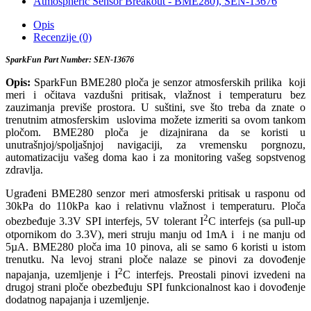
Opis
Recenzije (0)
SparkFun Part Number: SEN-13676
Opis:
SparkFun BME280 ploča je senzor atmosferskih prilika koji
meri i očitava vazdušni pritisak, vlažnost i temperaturu bez
zauzimanja previše prostora. U suštini, sve što treba da znate o
trenutnim atmosferskim uslovima možete izmeriti sa ovom tankom
pločom. BME280 ploča je dizajnirana da se koristi u
unutrašnjoj/spoljašnjoj navigaciji, za vremensku porgnozu,
automatizaciju vašeg doma kao i za monitoring vašeg sopstvenog
zdravlja.
Ugrađeni BME280 senzor meri atmosferski pritisak u rasponu od
30kPa do 110kPa kao i relativnu vlažnost i temperaturu. Ploča
2
obezbeđuje 3.3V SPI interfejs, 5V tolerant I
C interfejs (sa pull-up
otpornikom do 3.3V), meri struju manju od 1mA i i ne manju od
5µA. BME280 ploča ima 10 pinova, ali se samo 6 koristi u istom
trenutku. Na levoj strani ploče nalaze se pinovi za dovođenje
2
napajanja, uzemljenje i I
C interfejs. Preostali pinovi izvedeni na
drugoj strani ploče obezbeđuju SPI funkcionalnost kao i dovođenje
dodatnog napajanja i uzemljenje.