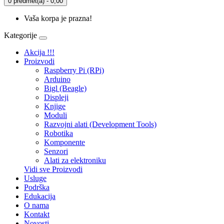
0 predmet(a) - 0,00
Vaša korpa je prazna!
Kategorije
Akcija !!!
Proizvodi
Raspberry Pi (RPi)
Arduino
Bigl (Beagle)
Displеji
Knjige
Moduli
Razvojni alati (Development Tools)
Robotika
Komponente
Senzori
Alati za elektroniku
Vidi sve Proizvodi
Usluge
Podrška
Edukacija
O nama
Kontakt
Novosti