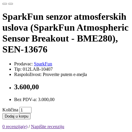
SparkFun senzor atmosferskih
uslova (SparkFun Atmospheric
Sensor Breakout - BME280),
SEN-13676
Prodavac:
SparkFun
Tip: 012LAB-10407
Raspoloživost: Proverite putem e-mejla
3.600,00
Bez PDV-a: 3.000,00
Količina
Dodaj u korpu
0 recenzija(e)
/
Napišite recenziju