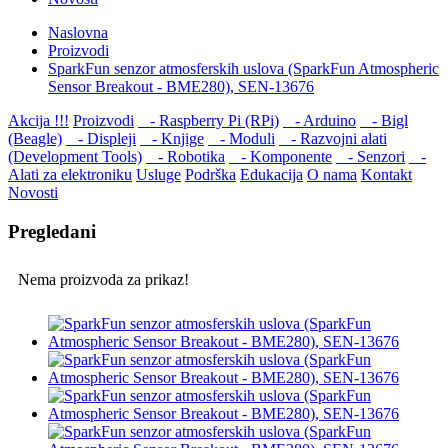
Naslovna
Proizvodi
SparkFun senzor atmosferskih uslova (SparkFun Atmospheric
Sensor Breakout - BME280), SEN-13676
Akcija !!!
Proizvodi
- Raspberry Pi (RPi)
- Arduino
- Bigl
(Beagle)
- Displеji
- Knjige
- Moduli
- Razvojni alati
(Development Tools)
- Robotika
- Komponente
- Senzori
-
Alati za elektroniku
Usluge
Podrška
Edukacija
O nama
Kontakt
Novosti
Pregledani
Nema proizvoda za prikaz!