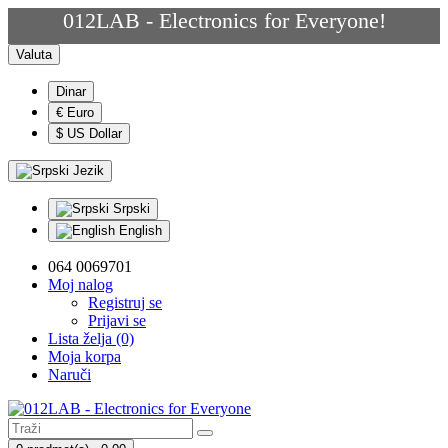
012LAB - Electronics for Everyone!
Valuta
Dinar
€ Euro
$ US Dollar
Jezik
Srpski
English
064 0069701
Moj nalog
Registruj se
Prijavi se
Lista želja (0)
Moja korpa
Naruči