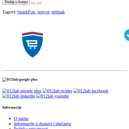
Dodaj u korpu
Tagovi:
SparkFun
,
senyor
,
pritisak
Informacije
O nama
Informacije o dostavi i plaćanju
Politika privatnosti