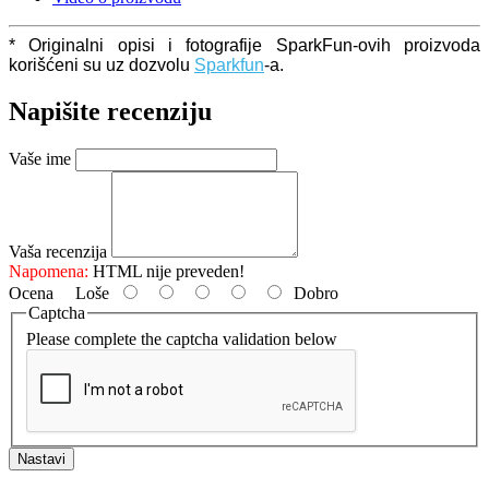
* Originalni opisi i fotografije SparkFun-ovih proizvoda
korišćeni su uz dozvolu
Sparkfun
-a.
Napišite recenziju
Vaše ime
Vaša recenzija
Napomena:
HTML nije preveden!
Ocena
Loše
Dobro
Captcha
Please complete the captcha validation below
Nastavi