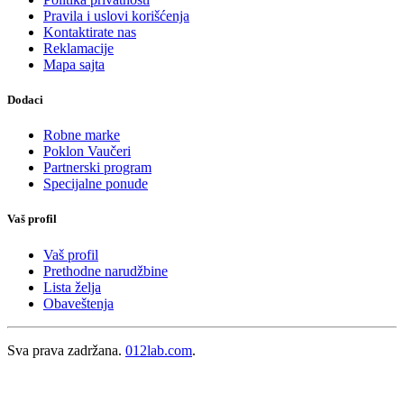
Pravila i uslovi korišćenja
Kontaktirate nas
Reklamacije
Mapa sajta
Dodaci
Robne marke
Poklon Vaučeri
Partnerski program
Specijalne ponude
Vaš profil
Vaš profil
Prethodne narudžbine
Lista želja
Obaveštenja
Sva prava zadržana.
012lab.com
.