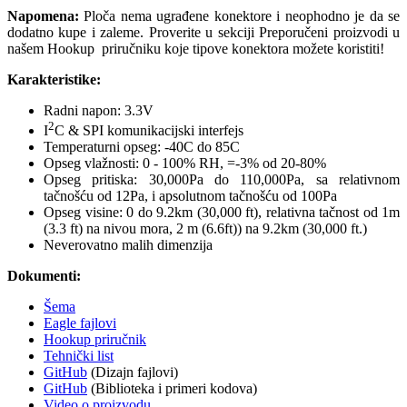
Napomena:
Ploča nema ugrađene konektore i neophodno je da se
dodatno kupe i zaleme. Proverite u sekciji Preporučeni proizvodi u
našem Hookup priručniku koje tipove konektora možete koristiti!
Karakteristike:
Radni napon: 3.3V
2
I
C & SPI komunikacijski interfejs
Temperaturni opseg: -40C do 85C
Opseg vlažnosti: 0 - 100% RH, =-3% od 20-80%
Opseg pritiska: 30,000Pa do 110,000Pa, sa relativnom
tačnošću od 12Pa, i apsolutnom tačnošću od 100Pa
Opseg visine: 0 do 9.2km (30,000 ft), relativna tačnost od 1m
(3.3 ft) na nivou mora, 2 m (6.6ft)) na 9.2km (30,000 ft.)
Neverovatno malih dimenzija
Dokumenti:
Šema
Eagle fajlovi
Hookup priručnik
Tehnički list
GitHub
(Dizajn fajlovi)
GitHub
(Biblioteka i primeri kodova)
Video o proizvodu