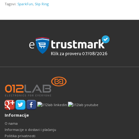
Tagovi:
SparkFun
,
Slip Ring
Informacije
O nama
Informacije o dostavi i plaćanju
Politika privatnosti