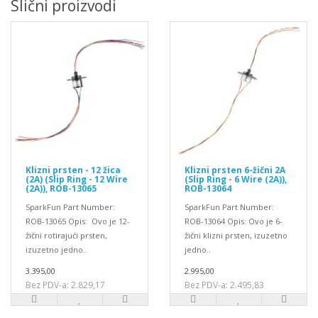
Slični proizvodi
Klizni prsten - 12 žica
Klizni prsten 6-žični 2A
(2A) (Slip Ring - 12 Wire
(Slip Ring - 6 Wire (2A)),
(2A)), ROB-13065
ROB-13064
SparkFun Part Number:
SparkFun Part Number:
ROB-13065 Opis: Ovo je 12-
ROB-13064 Opis: Ovo je 6-
žični rotirajući prsten,
žični klizni prsten, izuzetno
izuzetno jedno..
jedno..
3.395,00
2.995,00
Bez PDV-a: 2.829,17
Bez PDV-a: 2.495,83