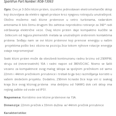
SparkFun Part Number: ROB-13063
Opis:
Ovo je 3-žični klizni prsten, izuzetno jednostavan eketromehanički sklop
koji dozvoljava da elektro signali prolaze kroz njegovu rotirajuću unutrašnjost.
Obično možemo naći klizne prstenove u vetro turbinama, radarskim
antenama ili bilo čemu drugom što zahteva neprekidno rotiranje za 360° radi
održavanja električne veze. Ovaj klizni prsten daje kompaktno kućište sa
četkicom od legura plemenitih metala sa unutrašnjim srebrenim kontaktima
prstena. Sviđaju nam se ovi klizni prstenovi koji prenose energiju u našim
projektima pošto bez obzira na poziciju žica tokom njihove rotacije energija
ostaje nepromenjiva!
Svaki klizni prsten može da obezbedi kontinuiranu radnu brzinu od 250RPM,
struju od (neverovatnih) 10A i radni napon od 380VDC/AC. Nismo se šalili
vezano za kompaktnost ovog malog sklopa sa spoljnim prečnikom od samo
22mm i 44mm prečnikom prirubnice i trebali bi ga bez razmišljanja koristiti u
vašem sledećem projektu. Dodatno, 250mm licnaste žice koja viri iz svakog
kraja žice ovog kliznog prstena ima debljinu od 16AWG dok celi sklop ima
rejting zaštite od vode od IP51.
Napomena:
Koristimo ove klizne prstenove na 15A.
Dimenzije:
22mm prečnik x 33mm dužina w/ 44mm prečnik prirubnice
Karakteristike: