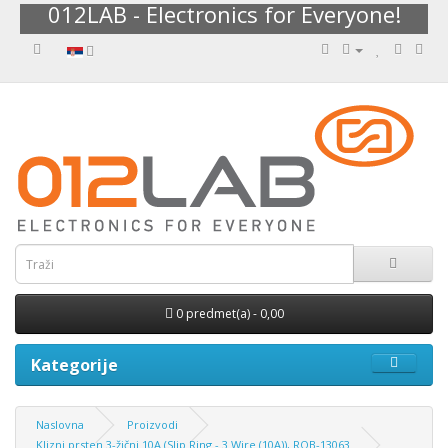
012LAB - Electronics for Everyone!
0 predmet(a) - 0,00
Kategorije
Naslovna
Proizvodi
Klizni prsten 3-žični 10A (Slip Ring - 3 Wire (10A)), ROB-13063