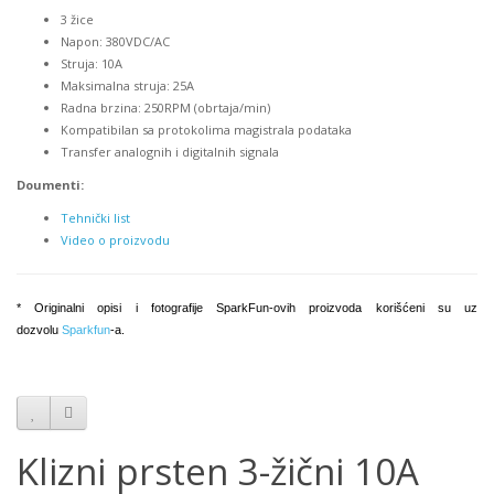
3 žice
Napon: 380VDC/AC
Struja: 10A
Maksimalna struja: 25A
Radna brzina: 250RPM (obrtaja/min)
Kompatibilan sa protokolima magistrala podataka
Transfer analognih i digitalnih signala
Doumenti:
Tehnički list
Video o proizvodu
* Originalni opisi i fotografije SparkFun-ovih proizvoda korišćeni su uz
dozvolu
Sparkfun
-a.
Klizni prsten 3-žični 10A