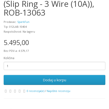
(Slip Ring - 3 Wire (10A)),
ROB-13063
Prodavac:
SparkFun
Tip: 012LAB-10404
Raspoloživost: Na lageru
5.495,00
Bez PDV-a: 4.579,17
Količina
Dodaj u korpu
0 recenzija(e)
/
Napišite recenziju