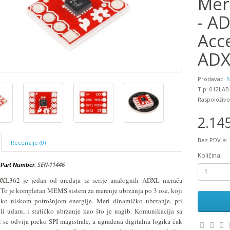
Mer
- AD
Acc
ADX
Prodavac:
S
Tip: 012LAB
Raspoloživo
2.14
Bez PDV-a: 
Recenzije (0)
Količina
: SEN-11446
 Part Number
L362 je jedan od uređaja iz serije analognih
ADXL merača
 To je kompletan MEMS sistem za merenje ubrzanja po 3 ose, koji
ako niskom potrošnjom energije. Meri dinamičko ubrzanje, pri
ili udaru, i statičko ubrzanje kao što je nagib. Komunikacija sa
e odvija preko SPI magistrale, a ugrađena digitalna logika čak