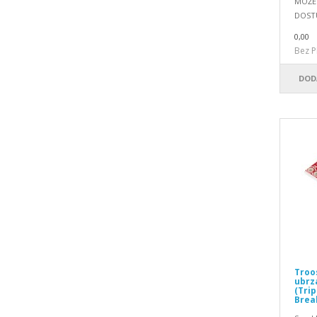
MOŽE 
DOST
0,00
Bez P
DOD
Troo
ubrz
(Tri
Brea