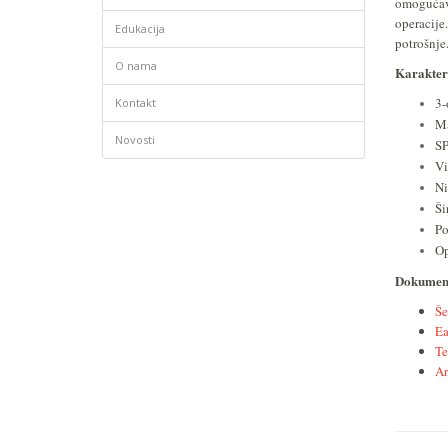
omogućav
operacije
Edukacija
potrošnje
O nama
Karakter
3-
Kontakt
Ma
Novosti
SP
Vi
Ni
Ši
Po
Op
Dokument
Š
Ea
Te
Ar