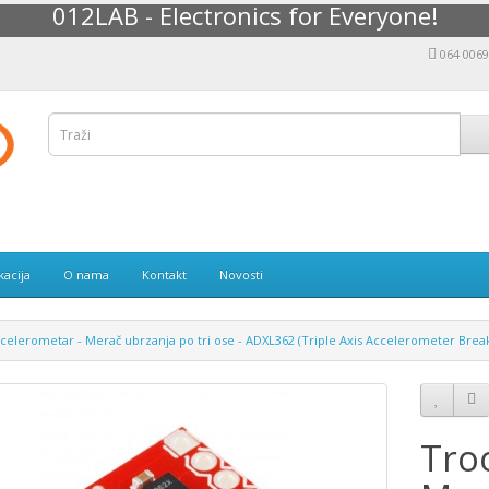
012LAB - Electronics for Everyone!
064 006
kacija
O nama
Kontakt
Novosti
celerometar - Merač ubrzanja po tri ose - ADXL362 (Triple Axis Accelerometer Brea
Tro