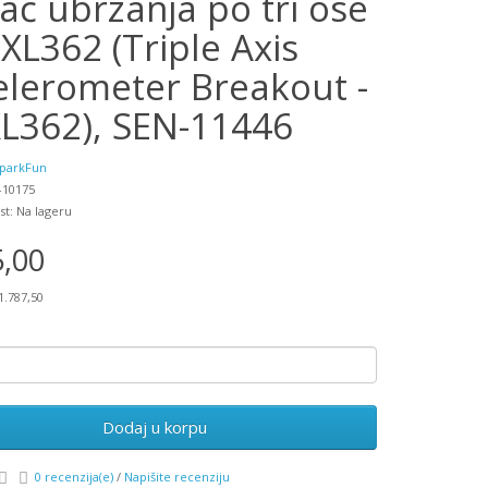
ač ubrzanja po tri ose
XL362 (Triple Axis
elerometer Breakout -
L362), SEN-11446
parkFun
-10175
st: Na lageru
5,00
1.787,50
Dodaj u korpu
0 recenzija(e)
/
Napišite recenziju