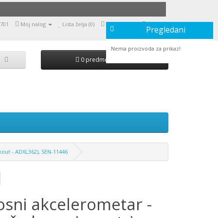
9701
Moj nalog
Lista želja (0)
Moja korpa
Naruči
Pregledani
Nema proizvoda za prikaz!
0 predmet(a) - 0,00
kout - ADXL362), SEN-11446
osni akcelerometar -