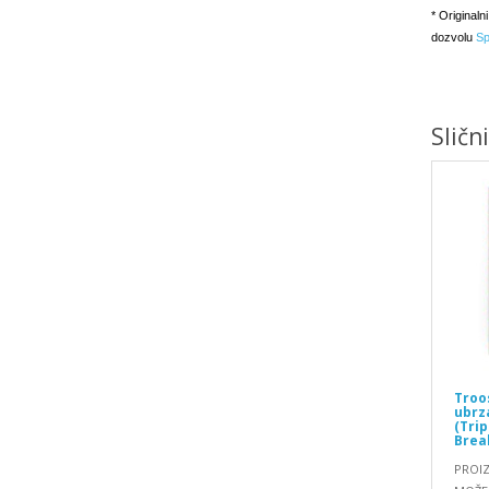
* Originaln
dozvolu
Sp
Sličn
Troo
ubrz
(Tri
Brea
PROIZ