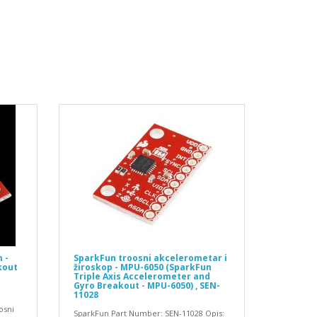
 -
SparkFun troosni akcelerometar i
kout
žiroskop - MPU-6050 (SparkFun
Triple Axis Accelerometer and
Gyro Breakout - MPU-6050) , SEN-
11028
osni
SparkFun Part Number: SEN-11028 Opis: