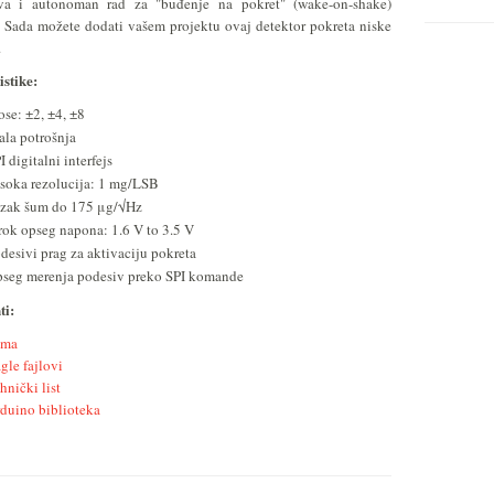
a i autonoman rad za "buđenje na pokret" (wake-on-shake)
. Sada možete dodati vašem projektu ovaj detektor pokreta niske
.
istike:
ose: ±2, ±4, ±8
la potrošnja
I digitalni interfejs
soka rezolucija: 1 mg/LSB
zak šum do 175 μg/√Hz
rok opseg napona: 1.6 V to 3.5 V
desivi prag za aktivaciju pokreta
seg merenja podesiv preko SPI komande
i:
ema
gle fajlovi
hnički list
duino biblioteka