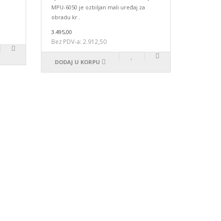
MPU-6050 je ozbiljan mali uređaj za
obradu kr..
3.495,00
Bez PDV-a: 2.912,50
DODAJ U KORPU