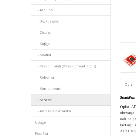
- Arduino
- Bigl (Beagle)
- Displеji
- Knjige
- Moduli
- Razvojni alati (Development Tools)
- Robotika
Opis
- Komponente
SparkFun
- Senzori
Opis:
ADX
- Alati za elektroniku
ubrzanja!
radi sa j
Usluge
kretanju 
ADXL362 s
Podrška