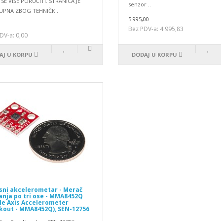
SE VIŠE PORUČITI. STRANICA JE
senzor ..
UPNA ZBOG TEHNIČK..
5.995,00
Bez PDV-a: 4.995,83
DV-a: 0,00
AJ U KORPU
DODAJ U KORPU
sni akcelerometar - Merač
anja po tri ose - MMA8452Q
ple Axis Accelerometer
kout - MMA8452Q), SEN-12756