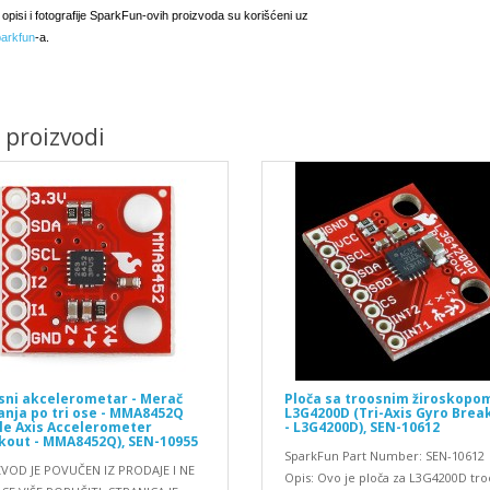
i opisi i fotografije SparkFun-ovih proizvoda su korišćeni uz
arkfun
-a.
i proizvodi
sni akcelerometar - Merač
Ploča sa troosnim žiroskopom
anja po tri ose - MMA8452Q
L3G4200D (Tri-Axis Gyro Brea
ple Axis Accelerometer
- L3G4200D), SEN-10612
kout - MMA8452Q), SEN-10955
SparkFun Part Number: SEN-10612
VOD JE POVUČEN IZ PRODAJE I NE
Opis: Ovo je ploča za L3G4200D tro