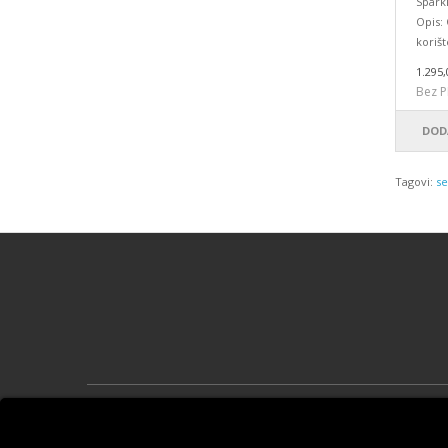
Spark
Opis:
korišt
1.295,
Bez P
DOD
Tagovi:
se
Informa