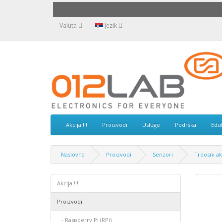
Valuta
Jezik
Akcija !!!
Proizvodi
Usluge
Podrška
Edu
Naslovna
Proizvodi
Senzori
Troosni ak
Akcija !!!
Proizvodi
- Raspberry Pi (RPi)