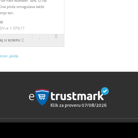
Fun Part Number: SEN-12756
 Ova ploča omogućava lakše
enje tan..
00
DV-a: 1.079,17
AJ U KORPU
nzor
,
ploča
cije
Dodaci