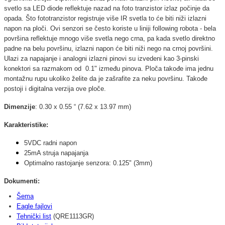
svetlo sa LED diode reflektuje nazad na foto tranzistor izlaz počinje da
opada. Što
fototranzistor registruje
više IR svetla to će biti niži izlazni
napon na ploči. Ovi senzori se često koriste u liniji following robota - bela
površina reflektuje mnogo više svetla nego crna, pa kada svetlo direktno
padne na belu površinu, izlazni napon će biti niži nego na crnoj površini.
Ulazi za napajanje i analogni izlazni pinovi su izvedeni kao 3-pinski
konektori sa razmakom od 0.1" između pinova. Ploča takođe ima jednu
montažnu rupu ukoliko želite da je zašrafite za neku površinu. Takođe
postoji i digitalna verzija ove ploče.
Dimenzije
: 0.30 x 0.55 “ (7.62 x 13.97 mm)
Karakteristike:
5VDC radni napon
25mA struja napajanja
Optimalno rastojanje senzora: 0.125" (3mm)
Dokumenti:
Šema
Eagle fajlovi
Tehnički list
(QRE1113GR)