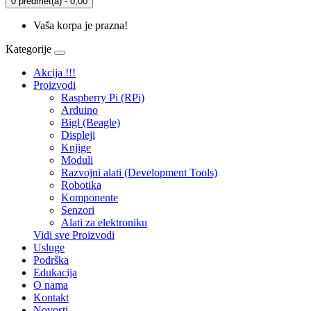
0 predmet(a) - 0,00
Vaša korpa je prazna!
Kategorije
Akcija !!!
Proizvodi
Raspberry Pi (RPi)
Arduino
Bigl (Beagle)
Displеji
Knjige
Moduli
Razvojni alati (Development Tools)
Robotika
Komponente
Senzori
Alati za elektroniku
Vidi sve Proizvodi
Usluge
Podrška
Edukacija
O nama
Kontakt
Novosti