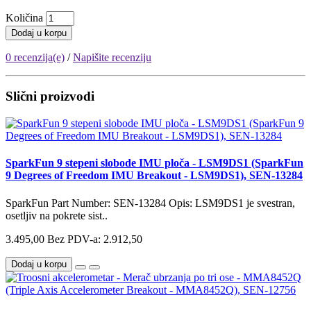
Količina
Dodaj u korpu
0 recenzija(e)
/
Napišite recenziju
Slični proizvodi
SparkFun 9 stepeni slobode IMU ploča - LSM9DS1 (SparkFun
9 Degrees of Freedom IMU Breakout - LSM9DS1), SEN-13284
SparkFun Part Number: SEN-13284 Opis: LSM9DS1 je svestran,
osetljiv na pokrete sist..
3.495,00
Bez PDV-a: 2.912,50
Dodaj u korpu