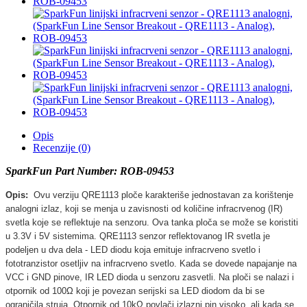
Opis
Recenzije (0)
SparkFun Part Number:
ROB-09453
Opis:
Ovu verziju QRE1113 ploče karakteriše jednostavan za korištenje
analogni izlaz, koji se menja u zavisnosti od količine infracrvenog (IR)
svetla koje se reflektuje na senzoru. Ova tanka ploča se može se koristiti
u 3.3V i 5V sistemima. QRE1113 senzor reflektovanog IR svetla je
podeljen u dva dela - LED diodu koja emituje infracrveno svetlo i
fototranzistor osetljiv na infracrveno svetlo. Kada se dovede napajanje na
VCC i GND pinove, IR LED dioda u senzoru zasvetli. Na ploči se nalazi i
otpornik od 100Ω koji je povezan serijski sa LED diodom da bi se
ograničila struja. Otpornik od 10kΩ povlači izlazni pin visoko, ali kada se