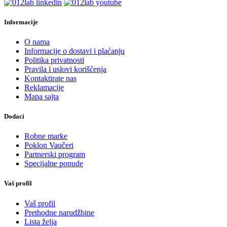
Informacije
O nama
Informacije o dostavi i plaćanju
Politika privatnosti
Pravila i uslovi korišćenja
Kontaktirate nas
Reklamacije
Mapa sajta
Dodaci
Robne marke
Poklon Vaučeri
Partnerski program
Specijalne ponude
Vaš profil
Vaš profil
Prethodne narudžbine
Lista želja