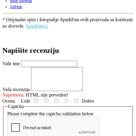
Bildr tutorijal
GitHub
* Originalni opisi i fotografije SparkFun-ovih proizvoda su korišćeni
uz dozvolu
Sparkfun-a
.
Napišite recenziju
Vaše ime
Vaša recenzija
Napomena:
HTML nije preveden!
Ocena
Loše
Dobro
Captcha
Please complete the captcha validation below