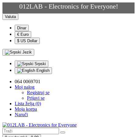
012LAB - Electronics for Everyone!
Valuta
Dinar
€ Euro
$ US Dollar
Jezik
Srpski
English
064 0069701
Moj nalog
Registruj se
Prijavi se
Lista želja (0)
Moja korpa
Naruči