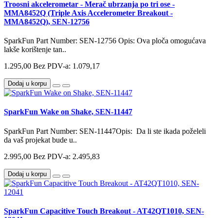
Troosni akcelerometar - Merač ubrzanja po tri ose -
MMA8452Q (Triple Axis Accelerometer Breakout -
MMA8452Q), SEN-12756
SparkFun Part Number: SEN-12756 Opis: Ova ploča omogućava
lakše korištenje tan..
1.295,00
Bez PDV-a: 1.079,17
Dodaj u korpu
SparkFun Wake on Shake, SEN-11447
SparkFun Part Number: SEN-11447Opis: Da li ste ikada poželeli
da vaš projekat bude u..
2.995,00
Bez PDV-a: 2.495,83
Dodaj u korpu
SparkFun Capacitive Touch Breakout - AT42QT1010, SEN-