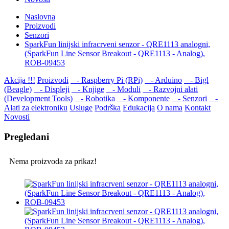
Naslovna
Proizvodi
Senzori
SparkFun linijski infracrveni senzor - QRE1113 analogni,
(SparkFun Line Sensor Breakout - QRE1113 - Analog),
ROB-09453
Akcija !!!
Proizvodi
- Raspberry Pi (RPi)
- Arduino
- Bigl
(Beagle)
- Displеji
- Knjige
- Moduli
- Razvojni alati
(Development Tools)
- Robotika
- Komponente
- Senzori
-
Alati za elektroniku
Usluge
Podrška
Edukacija
O nama
Kontakt
Novosti
Pregledani
Nema proizvoda za prikaz!