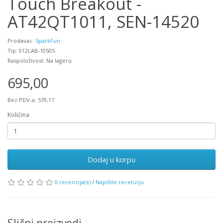
Touch Breakout -
AT42QT1011, SEN-14520
Prodavac:
SparkFun
Tip: 012LAB-10505
Raspoloživost: Na lageru
695,00
Bez PDV-a: 579,17
Količina
Dodaj u korpu
0 recenzija(e)
/
Napišite recenziju