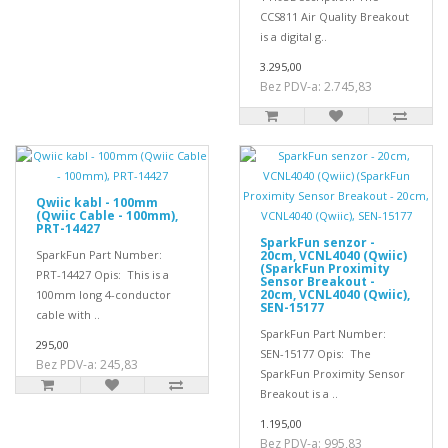
CCS811 Air Quality Breakout
is a digital g..
3.295,00
Bez PDV-a: 2.745,83
Qwiic kabl - 100mm
(Qwiic Cable - 100mm),
PRT-14427
SparkFun senzor -
SparkFun Part Number:
20cm, VCNL4040 (Qwiic)
(SparkFun Proximity
PRT-14427 Opis: This is a
Sensor Breakout -
20cm, VCNL4040 (Qwiic),
100mm long 4-conductor
SEN-15177
cable with ..
SparkFun Part Number:
295,00
SEN-15177 Opis: The
Bez PDV-a: 245,83
SparkFun Proximity Sensor
Breakout is a ..
1.195,00
Bez PDV-a: 995,83