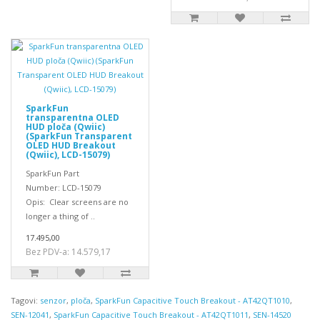
SparkFun
transparentna OLED
HUD ploča (Qwiic)
(SparkFun Transparent
OLED HUD Breakout
(Qwiic), LCD-15079)
SparkFun Part
Number: LCD-15079
Opis: Clear screens are no
longer a thing of ..
17.495,00
Bez PDV-a: 14.579,17
Tagovi:
senzor
,
ploča
,
SparkFun Capacitive Touch Breakout - AT42QT1010
,
SEN-12041
,
SparkFun Capacitive Touch Breakout - AT42QT1011
,
SEN-14520