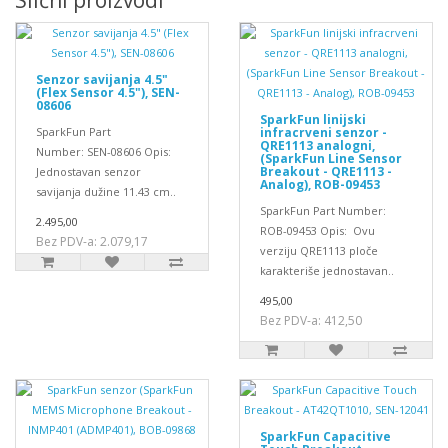
Slični proizvodi
Senzor savijanja 4.5"
(Flex Sensor 4.5"), SEN-
08606
SparkFun linijski
SparkFun Part
infracrveni senzor -
QRE1113 analogni,
Number: SEN-08606 Opis:
(SparkFun Line Sensor
Breakout - QRE1113 -
Jednostavan senzor
Analog), ROB-09453
savijanja dužine 11.43 cm..
SparkFun Part Number:
2.495,00
ROB-09453 Opis: Ovu
Bez PDV-a: 2.079,17
verziju QRE1113 ploče
karakteriše jednostavan..
495,00
Bez PDV-a: 412,50
SparkFun Capacitive