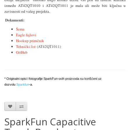
između AT42QT1010 i AT42QT1011 je mala ali može biti ključna u
zavisnosti od vašeg projekta.
Dokumenti:
Šema
Eagle fajlovi
Hookup priručnik
Tehnički list
(AT42QT1011)
GitHub
* Originalni opisi i fotografije SparkFun-ovih proizvoda su korišćeni uz
dozvolu
Sparkfun
-a.
SparkFun Capacitive