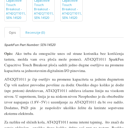
Opis
Recenzije (0)
: SEN-14520
SparkFun Part Number
Opis:
A
ko treba da omogućite unos od strane korisnika bez korišćenja
tastera, možda vam ova ploča može pomoći. AT42QT1011 SparkFun
Capacitive Touch Breakout ploča sadrži jedno dugme osetljivo na promenu
kapaciteta sa jednostavnim digitalnim I/O pinovima.
AT42QT1011 je čip osetljiv na promenu kapaciteta sa jednim dugmetom
Čip vrši nadzor provodne površine za dodir. Onoliko dugo koliko je dodir
(npr. prstom) detektovan, AT42QT1011 održava izlaznu liniju na visokom
nivou. U suprotnom, linija je na niskom nivou Neophodno je da obezbedite
izvor napajanja (1.8V–5V) i uzemljenje za AT42QT1011 da bi sve radilo.
Dodatno, PAD pin je raspoloživ ukoliko želite da kreirate sopstvenu
eksternu elektrodu.
Za razliku od sličnih kola, AT42QT1011 nema interni tajming, što znači da
ostaje uključen onoliko dugo koliko držite vaš prst na tasteru. Razlika