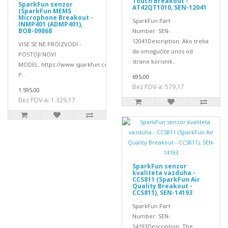
Touch Breakout -
SparkFun senzor
AT42QT1010, SEN-12041
(SparkFun MEMS
Microphone Breakout -
SparkFun Part
INMP401 (ADMP401),
BOB-09868
Number: SEN-
12041Description: Ako treba
VISE SE NE PROIZVODI -
da omogućite unos od
POSTOJI NOVI
strane korisnik..
MODEL: https://www.sparkfun.com/products/18011SparkFun
P..
695,00
Bez PDV-a: 579,17
1.595,00
Bez PDV-a: 1.329,17
SparkFun senzor
kvaliteta vazduha -
CCS811 (SparkFun Air
Quality Breakout -
CCS811), SEN-14193
SparkFun Part
Number: SEN-
14193Description: The