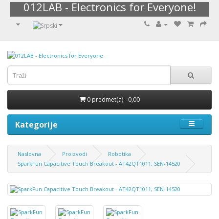
012LAB - Electronics for Everyone!
0 predmet(a) - 0,00
Kategorije
Naslovna
Proizvodi
Robotika
SparkFun Capacitive Touch Breakout - AT42QT1011, SEN-14520