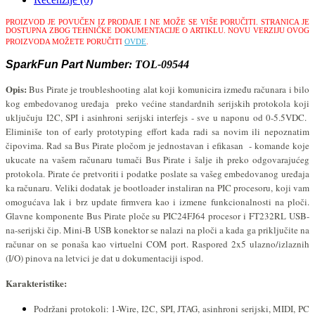
PROIZVOD JE POVUČEN IZ PRODAJE I NE MOŽE SE VIŠE PORUČITI.
STRANICA JE
DOSTUPNA ZBOG TEHNIČKE DOKUMENTACIJE O ARTIKLU.
NOVU VERZIJU OVOG
PROIZVODA MOŽETE PORUČITI
OVDE
.
SparkFun Part Number
: TOL-09544
Opis:
Bus Pirate je troubleshooting alat koji komunicira između računara i bilo
kog embedovanog uređaja preko većine standardnih serijskih protokola koji
uključuju I2C, SPI i asinhroni serijski interfejs - sve u naponu od 0-5.5VDC.
Eliminiše ton of early prototyping effort kada radi sa novim ili nepoznatim
čipovima. Rad sa Bus Pirate pločom je jednostavan i efikasan - komande koje
ukucate na vašem računaru tumači Bus Pirate i šalje ih preko odgovarajućeg
protokola. Pirate će pretvoriti i podatke poslate sa vašeg embedovanog uređaja
ka računaru. Veliki dodatak je bootloader instaliran na PIC procesoru, koji vam
omogućava lak i brz update firmvera kao i izmene funkcionalnosti na ploči.
Glavne komponente Bus Pirate ploče su PIC24FJ64 procesor i FT232RL USB-
na-serijski čip. Mini-B USB konektor se nalazi na ploči a kada ga priključite na
računar on se ponaša kao virtuelni COM port. Raspored 2x5 ulazno/izlaznih
(I/O) pinova na letvici je dat u dokumentaciji ispod.
Karakteristike:
Podržani protokoli:
1-Wire, I2C, SPI, JTAG, asinhroni serijski, MIDI, PC