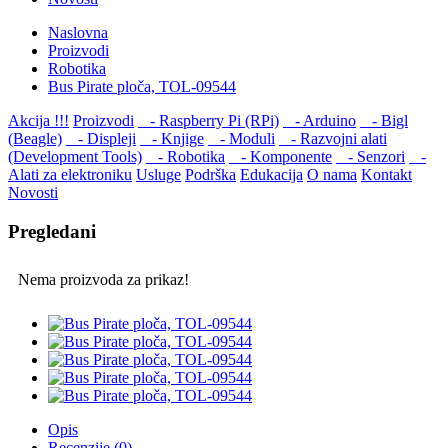
Naslovna
Proizvodi
Robotika
Bus Pirate ploča, TOL-09544
Akcija !!!
Proizvodi
- Raspberry Pi (RPi)
- Arduino
- Bigl
(Beagle)
- Displеji
- Knjige
- Moduli
- Razvojni alati
(Development Tools)
- Robotika
- Komponente
- Senzori
-
Alati za elektroniku
Usluge
Podrška
Edukacija
O nama
Kontakt
Novosti
Pregledani
Nema proizvoda za prikaz!
Opis
Recenzije (0)