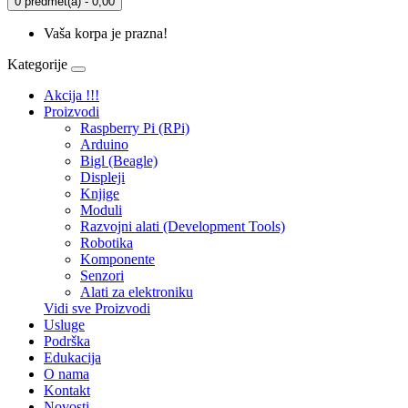
0 predmet(a) - 0,00
Vaša korpa je prazna!
Kategorije
Akcija !!!
Proizvodi
Raspberry Pi (RPi)
Arduino
Bigl (Beagle)
Displеji
Knjige
Moduli
Razvojni alati (Development Tools)
Robotika
Komponente
Senzori
Alati za elektroniku
Vidi sve Proizvodi
Usluge
Podrška
Edukacija
O nama
Kontakt
Novosti