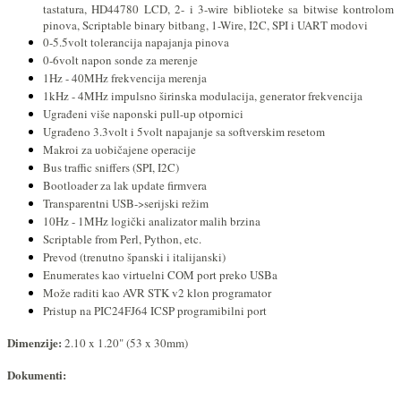
tastatura, HD44780 LCD, 2- i 3-wire biblioteke sa bitwise kontrolom
pinova, Scriptable binary bitbang, 1-Wire, I2C, SPI i UART modovi
0-5.5volt tolerancija napajanja pinova
0-6volt napon sonde za merenje
1Hz - 40MHz frekvencija merenja
1kHz - 4MHz impulsno širinska modulacija, generator frekvencija
Ugrađeni više naponski pull-up otpornici
Ugrađeno 3.3volt i 5volt napajanje sa softverskim resetom
Makroi za uobičajene operacije
Bus traffic sniffers (SPI, I2C)
Bootloader za lak update firmvera
Transparentni USB->serijski režim
10Hz - 1MHz logički analizator malih brzina
Scriptable from Perl, Python, etc.
Prevod (trenutno španski i italijanski)
Enumerates kao virtuelni COM port preko USBa
Može raditi kao AVR STK v2 klon programator
Pristup na PIC24FJ64 ICSP programibilni port
Dimenzije:
2.10 x 1.20" (53 x 30mm)
Dokumenti: