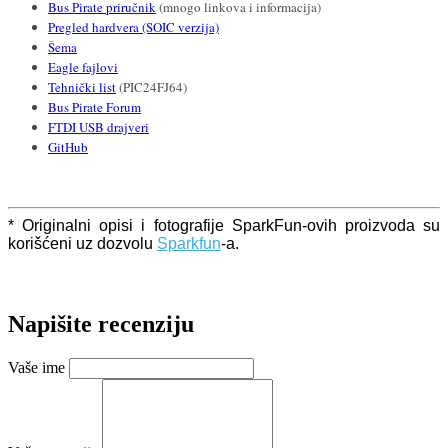
Bus Pirate priručnik
(mnogo linkova i informacija)
Pregled hardvera (SOIC verzija)
Šema
Eagle fajlovi
Tehnički list
(PIC24FJ64)
Bus Pirate Forum
FTDI USB drajveri
GitHub
* Originalni opisi i fotografije SparkFun-ovih proizvoda su
korišćeni uz dozvolu
Sparkfun
-a.
Napišite recenziju
Vaše ime