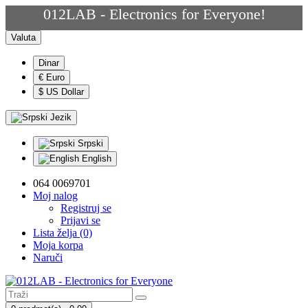
012LAB - Electronics for Everyone!
Valuta
Dinar
€ Euro
$ US Dollar
Jezik
Srpski
English
064 0069701
Moj nalog
Registruj se
Prijavi se
Lista želja (0)
Moja korpa
Naruči