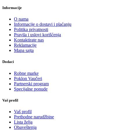
Informacije
O nama
Informacije o dostavi i plaćanju
Politika privatnosti
Pravila i uslovi korišćenja
Kontaktirate nas
Reklamacije
Mapa sajta
Dodaci
Robne marke
Poklon Vaučeri
Partnerski program
Specijalne ponude
Vaš profil
Vaš profil
Prethodne narudžbine
Lista želja
Obaveštenja