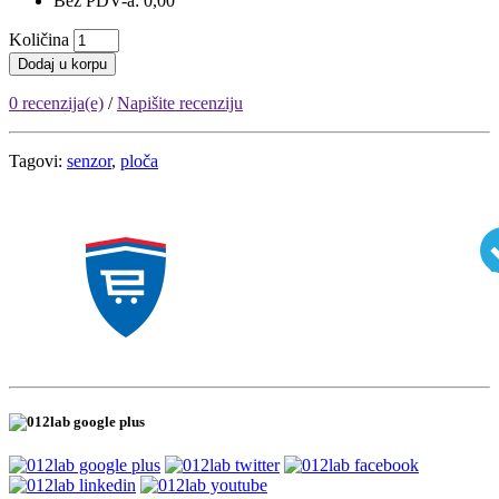
Bez PDV-a: 0,00
Količina
Dodaj u korpu
0 recenzija(e)
/
Napišite recenziju
Tagovi:
senzor
,
ploča