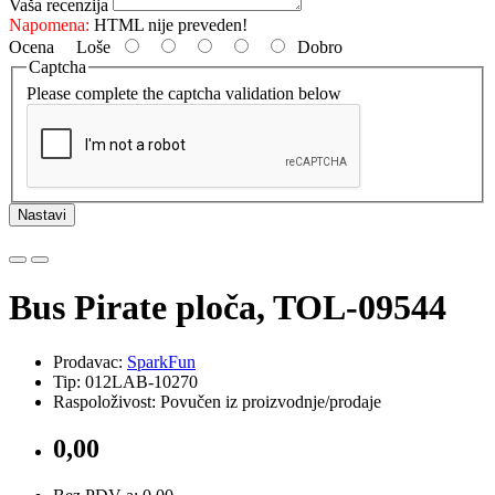
Vaša recenzija
Napomena:
HTML nije preveden!
Ocena
Loše
Dobro
Captcha
Please complete the captcha validation below
Nastavi
Bus Pirate ploča, TOL-09544
Prodavac:
SparkFun
Tip: 012LAB-10270
Raspoloživost: Povučen iz proizvodnje/prodaje
0,00