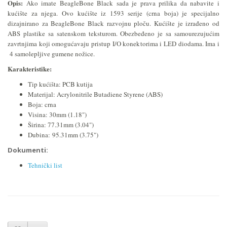
Opis:
Ako imate BeagleBone Black sada je prava prilika da nabavite i
kućište za njega. Ovo kućište iz 1593 serije (crna boja) je specijalno
dizajnirano za BeagleBone Black razvojnu ploču. Kućište je izrađeno od
ABS plastike sa satenskom teksturom. Obezbeđeno je sa samourezujućim
zavrtnjima koji omogućavaju pristup I/O konektorima i LED diodama. Ima i
4 samolepljive gumene nožice.
Karakteristike:
Tip kućišta: PCB kutija
Materijal: Acrylonitrile Butadiene Styrene (ABS)
Boja: crna
Visina: 30mm (1.18")
Širina: 77.31mm (3.04")
Dubina:
95.31mm (3.75")
Dokumenti:
Tehnički list