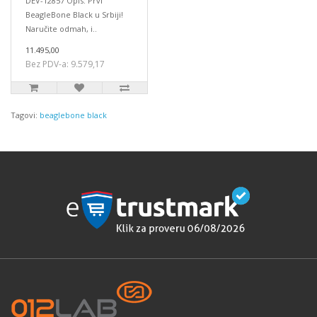
DEV-12857 Opis: Prvi
BeagleBone Black u Srbiji!
Naručite odmah, i..
11.495,00
Bez PDV-a: 9.579,17
Tagovi:
beaglebone black