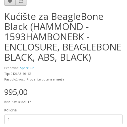
Kućište za BeagleBone
Black (HAMMOND -
1593HAMBONEBK -
ENCLOSURE, BEAGLEBONE
BLACK, ABS, BLACK)
Prodavac:
SparkFun
Tip: 012LAB-10162
Raspoloživost: Proverite putem e-mejla
995,00
Bez PDV-a: 829,17
Količina