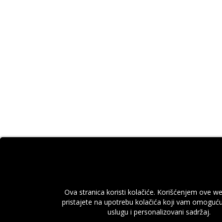
Ova stranica koristi kolačiće. Korišćenjem ove we
pristajete na upotrebu kolačića koji vam omoguću
uslugu i personalizovani sadržaj.