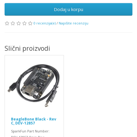
Dodaj u korpu
0 recenzija(e)
/
Napišite recenziju
Slični proizvodi
BeagleBone Black - Rev
C, DEV-12857
SparkFun Part Number: