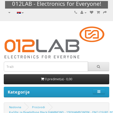
012LAB - Electronics for Everyone!
0 predmet(a) - 0,00
Kategorije
Naslovna
Proizvodi
Kućište za BeagleBone Black (HAMMOND - 1593HAMBONEBK - ENCLOSURE, B