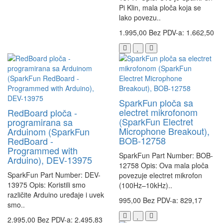
Pi Klin, mala ploča koja se
lako povezu..
1.995,00
Bez PDV-a: 1.662,50
SparkFun ploča sa
electret mikrofonom
RedBoard ploča -
(SparkFun Electret
programirana sa
Microphone Breakout),
Arduinom (SparkFun
BOB-12758
RedBoard -
Programmed with
SparkFun Part Number: BOB-
Arduino), DEV-13975
12758 Opis: Ova mala ploča
SparkFun Part Number: DEV-
povezuje electret mikrofon
13975 Opis: Koristili smo
(100Hz–10kHz)..
različite Arduino uređaje i uvek
995,00
Bez PDV-a: 829,17
smo..
2.995,00
Bez PDV-a: 2.495,83