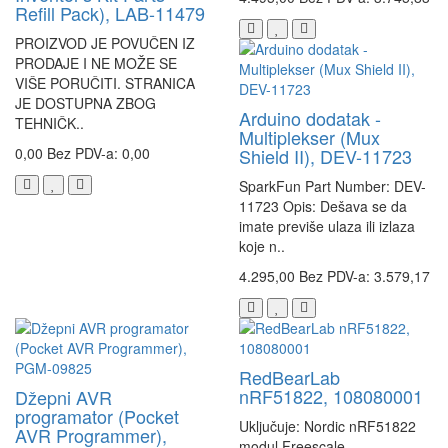
Refill Pack), LAB-11479
PROIZVOD JE POVUČEN IZ
PRODAJE I NE MOŽE SE
VIŠE PORUČITI. STRANICA
JE DOSTUPNA ZBOG
Arduino dodatak -
TEHNIČK..
Multiplekser (Mux
0,00
Bez PDV-a: 0,00
Shield II), DEV-11723
SparkFun Part Number: DEV-
11723 Opis: Dešava se da
imate previše ulaza ili izlaza
koje n..
4.295,00
Bez PDV-a: 3.579,17
RedBearLab
nRF51822, 108080001
Džepni AVR
programator (Pocket
Uključuje: Nordic nRF51822
AVR Programmer),
modul Freescale