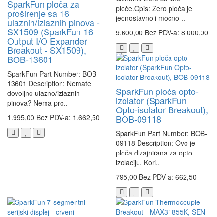
SparkFun ploča za
ploče.Opis: Zero ploča je
proširenje sa 16
jednostavno i moćno ..
ulaznih/izlaznih pinova -
SX1509 (SparkFun 16
9.600,00
Bez PDV-a: 8.000,00
Output I/O Expander
Breakout - SX1509),
BOB-13601
SparkFun Part Number: BOB-
13601 Description: Nemate
SparkFun ploča opto-
dovoljno ulazno/izlaznih
izolator (SparkFun
pinova? Nema pro..
Opto-isolator Breakout),
1.995,00
Bez PDV-a: 1.662,50
BOB-09118
SparkFun Part Number: BOB-
09118 Description: Ovo je
ploča dizajnirana za opto-
izolaciju. Kori..
795,00
Bez PDV-a: 662,50