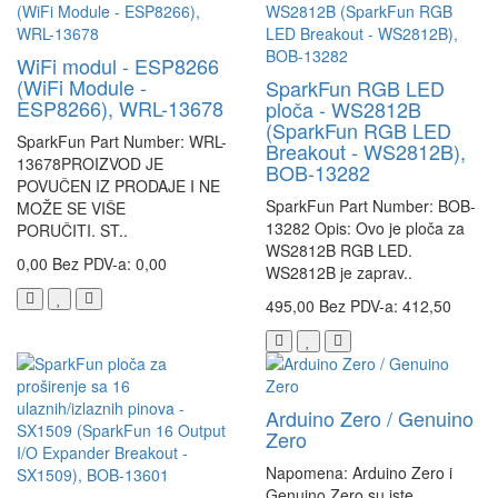
WiFi modul - ESP8266
(WiFi Module -
SparkFun RGB LED
ESP8266), WRL-13678
ploča - WS2812B
(SparkFun RGB LED
SparkFun Part Number: WRL-
Breakout - WS2812B),
13678PROIZVOD JE
BOB-13282
POVUČEN IZ PRODAJE I NE
SparkFun Part Number: BOB-
MOŽE SE VIŠE
13282 Opis: Ovo je ploča za
PORUČITI. ST..
WS2812B RGB LED.
0,00
Bez PDV-a: 0,00
WS2812B je zaprav..
495,00
Bez PDV-a: 412,50
Arduino Zero / Genuino
Zero
Napomena: Arduino Zero i
Genuino Zero su iste