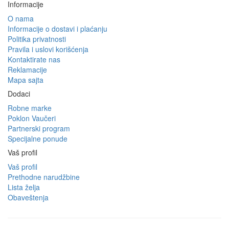
Informacije
O nama
Informacije o dostavi i plaćanju
Politika privatnosti
Pravila i uslovi korišćenja
Kontaktirate nas
Reklamacije
Mapa sajta
Dodaci
Robne marke
Poklon Vaučeri
Partnerski program
Specijalne ponude
Vaš profil
Vaš profil
Prethodne narudžbine
Lista želja
Obaveštenja