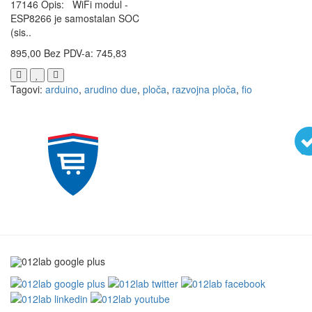
17146 Opis: WiFi modul -
ESP8266 je samostalan SOC
(sis..
895,00
Bez PDV-a: 745,83
Tagovi:
arduino
,
arudino due
,
ploča
,
razvojna ploča
,
fio