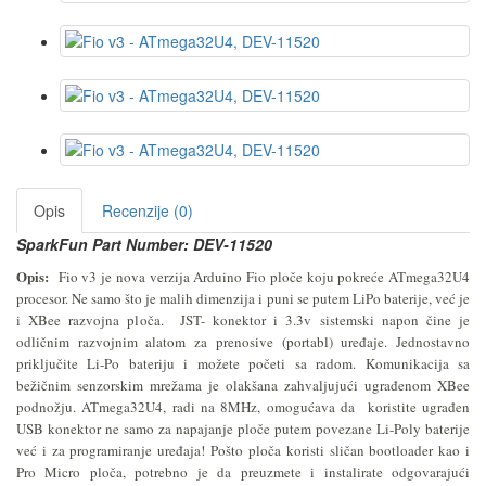
Opis
Recenzije (0)
SparkFun Part Number: DEV-11520
Opis:
Fio v3 je nova verzija Arduino Fio ploče koju pokreće ATmega32U4
procesor. Ne samo što je malih dimenzija i puni se putem LiPo baterije, već je
i XBee razvojna ploča. JST- konektor i 3.3v sistemski napon čine je
odličnim razvojnim alatom za prenosive (portabl) uređaje. Jednostavno
priključite Li-Po bateriju i možete početi sa radom. Komunikacija sa
bežičnim senzorskim mrežama je olakšana zahvaljujući ugrađenom XBee
podnožju. ATmega32U4, radi na 8MHz, omogućava da koristite ugrađen
USB konektor ne samo za napajanje ploče putem povezane Li-Poly baterije
već i za programiranje uređaja! Pošto ploča koristi sličan bootloader kao i
Pro Micro ploča, potrebno je da preuzmete i instalirate odgovarajući