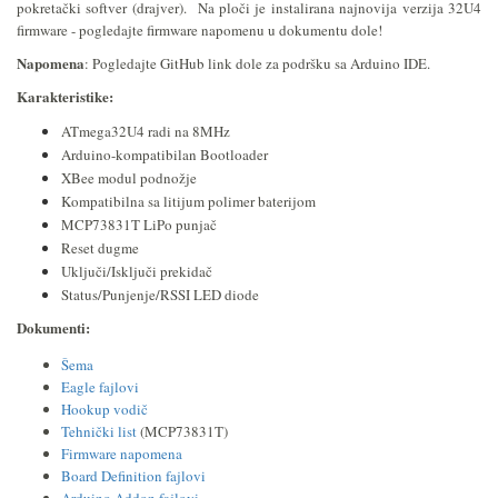
pokretački softver (drajver). Na ploči je instalirana najnovija verzija 32U4
firmware - pogledajte firmware napomenu u dokumentu dole!
Napomena
: Pogledajte GitHub link dole za podršku sa Arduino IDE.
Karakteristike:
ATmega32U4 radi na 8MHz
Arduino-kompatibilan Bootloader
XBee modul podnožje
Kompatibilna sa litijum polimer baterijom
MCP73831T LiPo punjač
Reset dugme
Uključi/Isključi prekidač
Status/Punjenje/RSSI LED diode
Dokumenti:
Šema
Eagle fajlovi
Hookup vodič
Tehnički list
(MCP73831T)
Firmware napomena
Board Definition fajlovi