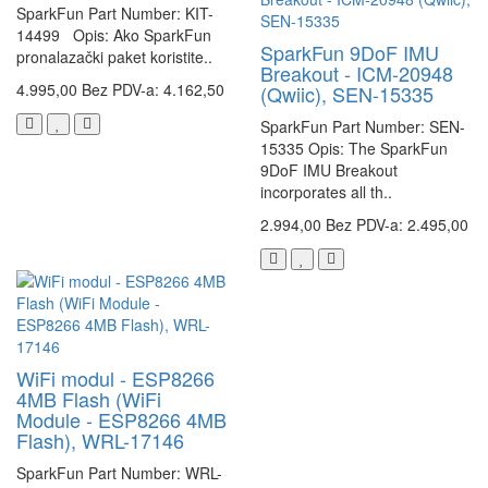
SparkFun Part Number: KIT-
14499 Opis: Ako SparkFun
SparkFun 9DoF IMU
pronalazački paket koristite..
Breakout - ICM-20948
4.995,00
Bez PDV-a: 4.162,50
(Qwiic), SEN-15335
SparkFun Part Number: SEN-
15335 Opis: The SparkFun
9DoF IMU Breakout
incorporates all th..
2.994,00
Bez PDV-a: 2.495,00
WiFi modul - ESP8266
4MB Flash (WiFi
Module - ESP8266 4MB
Flash), WRL-17146
SparkFun Part Number: WRL-