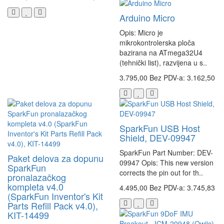
Arduino Micro
Opis: Micro je
mikrokontrolerska ploča
bazirana na ATmega32U4
(tehnički list), razvijena u s..
3.795,00
Bez PDV-a: 3.162,50
SparkFun USB Host
Shield, DEV-09947
SparkFun Part Number: DEV-
Paket delova za dopunu
09947 Opis: This new version
SparkFun
corrects the pin out for th..
pronalazačkog
kompleta v4.0
4.495,00
Bez PDV-a: 3.745,83
(SparkFun Inventor's Kit
Parts Refill Pack v4.0),
KIT-14499