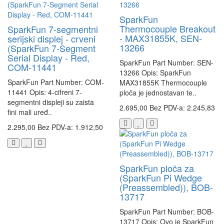
SparkFun
Thermocouple Breakout
SparkFun 7-segmentni
- MAX31855K, SEN-
serijski displej - crveni
13266
(SparkFun 7-Segment
Serial Display - Red,
SparkFun Part Number: SEN-
COM-11441
13266 Opis: SparkFun
SparkFun Part Number: COM-
MAX31855K Thermocouple
11441 Opis: 4-cifreni 7-
ploča je jednostavan te..
segmentni displeji su zaista
2.695,00
Bez PDV-a: 2.245,83
fini mali uređ..
2.295,00
Bez PDV-a: 1.912,50
SparkFun ploča za
(SparkFun Pi Wedge
(Preassembled)), BOB-
13717
SparkFun Part Number: BOB-
13717 Opis: Ovo je SparkFun