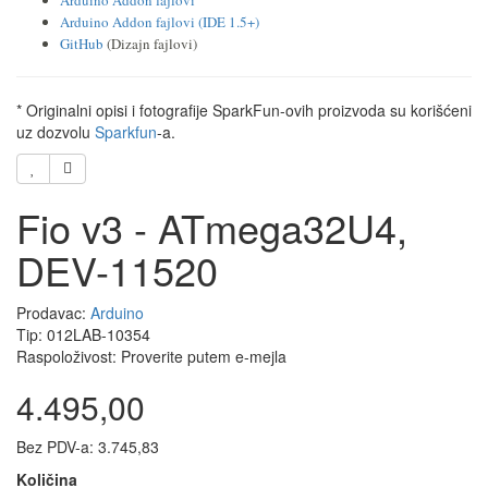
Arduino Addon fajlovi
Arduino Addon fajlovi (IDE 1.5+)
GitHub
(Dizajn fajlovi)
* Originalni opisi i fotografije SparkFun-ovih proizvoda su korišćeni
uz dozvolu
Sparkfun
-a.
Fio v3 - ATmega32U4,
DEV-11520
Prodavac:
Arduino
Tip: 012LAB-10354
Raspoloživost: Proverite putem e-mejla
4.495,00
Bez PDV-a: 3.745,83
Količina