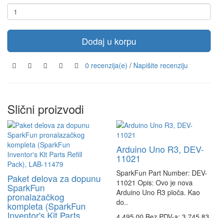
Dodaj u korpu
0 recenzija(e)
/
Napišite recenziju
Slični proizvodi
Arduino Uno R3, DEV-
11021
SparkFun Part Number: DEV-
Paket delova za dopunu
11021 Opis: Ovo je nova
SparkFun
Arduino Uno R3 ploča. Kao
pronalazačkog
do..
kompleta (SparkFun
Inventor's Kit Parts
4.495,00
Bez PDV-a: 3.745,83