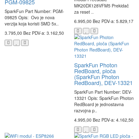
PGM-09825
MK20DX128VFM5 Prekidač
SparkFun Part Number: PGM-
za reset ..
09825 Opis: Ovo je nova
6.995,00
Bez PDV-a: 5.829,17
verzija koja koristi SMD 5x..
3.795,00
Bez PDV-a: 3.162,50
SparkFun Photon
RedBoard, ploča
(SparkFun Photon
RedBoard), DEV-13321
SparkFun Part Number: DEV-
13321 Opis: SparkFun Photon
RedBoard je jednostavna
razvojna p..
4.995,00
Bez PDV-a: 4.162,50