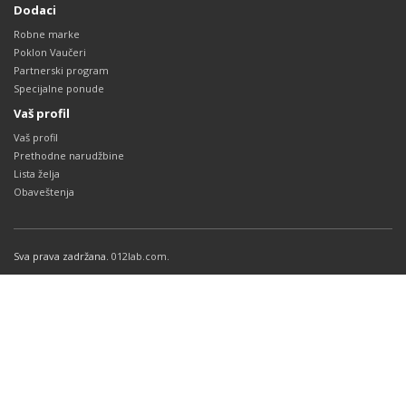
Dodaci
Robne marke
Poklon Vaučeri
Partnerski program
Specijalne ponude
Vaš profil
Vaš profil
Prethodne narudžbine
Lista želja
Obaveštenja
Sva prava zadržana.
012lab.com
.