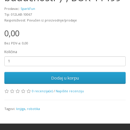
Prodavac:
SparkFun
Tip: 012LAB-10067
Raspoloživost: Povučen iz proizvodnje/prodaje
0,00
Bez PDV-a: 0,00
Količina
Dodaj u korpu
0 recenzija(e)
/
Napišite recenziju
Tagovi:
knjiga
,
robotika