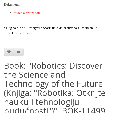
Dokumenti:
Video o proizvodu
* Originalni opisi i fotografije SparkFun-ovih proizvoda su korišćeni uz
dozvolu
Sparkfun
-a.
Book: "Robotics: Discover
the Science and
Technology of the Future
(Knjiga: "Robotika: Otkrijte
nauku i tehnologiju
budućnosti")", BOK-11499