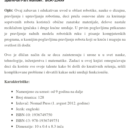
SparkFun Part Number: BOK-11499
Opis:
Ovaj zabavan i edukativan uvod u oblast robotike, nauke o dizajnu,
pravljenju i upravljanju robotima, deci pruža osnovne alate za kreiranje
sopstvenih robota koristeći obične zanatske materijale, delove nastale
reciklažom igračaka i druge kućne uređaje. U prvim poglavljima prikazano
je pravljenje radnih modela robotskih ruku i pisanje kompjuterskih
programa, u kasnijim poglavljima pravljenje robota koji se kreću i reaguju na
svetlost ili dodir.
Ovo je dličan način da se deca zainteresuju i urone u u svet nauke,
tehnologije, inženjerstva i matematike. Zadaci u ovoj knjizi omogućavaju
deci da koriste sve svoje talente kako bi došli do kreativnih rešenja, rešili
komplikovane probleme i shvatili kakao neki uređaji funkcionišu.
Karakteristike:
Namenjeno za uzrast: od 9 godina na dalje
Broj stranica: 128
Izdavač: Nomad Press (1. avgust 2012. godine)
Jezik: engleski
ISBN-10: 1936749750
ISBN-13: 978-1936749751
Dimenzije: 10 x 0.4 x 8.3 inča