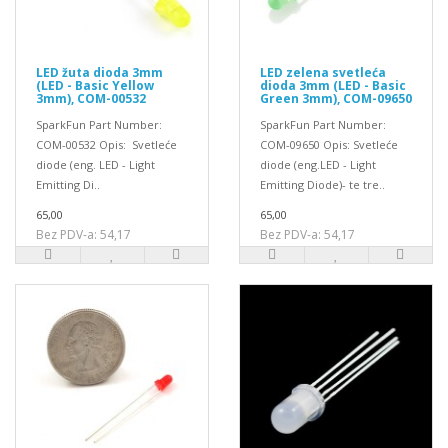
LED žuta dioda 3mm
LED zelena svetleća
(LED - Basic Yellow
dioda 3mm (LED - Basic
3mm), COM-00532
Green 3mm), COM-09650
SparkFun Part Number:
SparkFun Part Number:
COM-00532 Opis: Svetleće
COM-09650 Opis: Svetleće
diode (eng. LED - Light
diode (eng.LED - Light
Emitting Di..
Emitting Diode)- te tre..
65,00
65,00
Bez PDV-a: 54,17
Bez PDV-a: 54,17