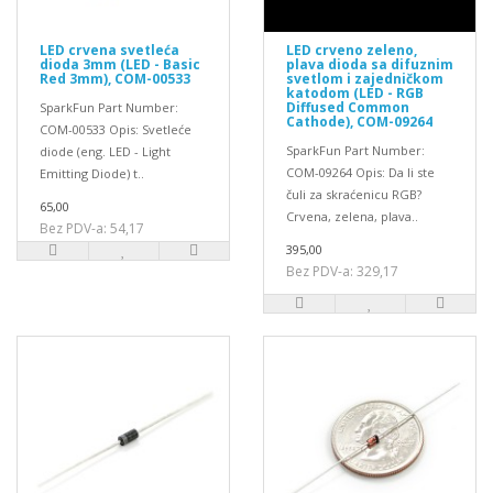
LED crvena svetleća
LED crveno zeleno,
dioda 3mm (LED - Basic
plava dioda sa difuznim
Red 3mm), COM-00533
svetlom i zajedničkom
katodom (LED - RGB
Diffused Common
SparkFun Part Number:
Cathode), COM-09264
COM-00533 Opis: Svetleće
SparkFun Part Number:
diode (eng. LED - Light
COM-09264 Opis: Da li ste
Emitting Diode) t..
čuli za skraćenicu RGB?
65,00
Crvena, zelena, plava..
Bez PDV-a: 54,17
395,00
Bez PDV-a: 329,17