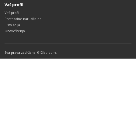
Vaš profil
Vaš profil
Prethodne narudžbine
Lista želja
Obaveštenja
Sva prava zadržana.
012lab.com
.