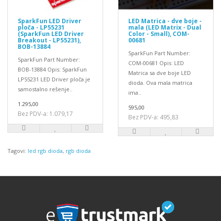
SparkFun LED Driver
LED Matrica - dve boje -
ploča - LP55231
mala (LED Matrix - Dual
(SparkFun LED Driver
Color - Small), COM-
Breakout - LP55231),
00681
BOB-13884
SparkFun Part Number:
SparkFun Part Number:
COM-00681 Opis: LED
BOB-13884 Opis: SparkFun
Matrica sa dve boje LED
LP55231 LED Driver ploča je
dioda. Ova mala matrica
samostalno rešenje..
ima..
1.295,00
595,00
Bez PDV-a: 1.079,17
Bez PDV-a: 495,83
Tagovi:
led rgb dioda
,
rgb dioda