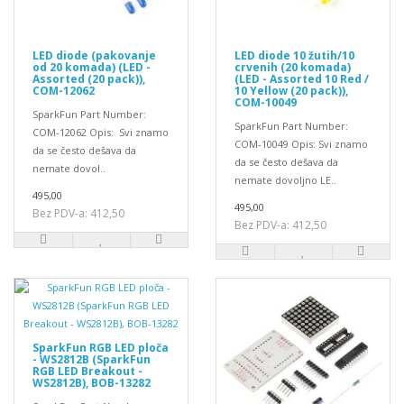
LED diode (pakovanje
LED diode 10 žutih/10
od 20 komada) (LED -
crvenih (20 komada)
Assorted (20 pack)),
(LED - Assorted 10 Red /
COM-12062
10 Yellow (20 pack)),
COM-10049
SparkFun Part Number:
SparkFun Part Number:
COM-12062 Opis: Svi znamo
COM-10049 Opis: Svi znamo
da se često dešava da
da se često dešava da
nemate dovol..
nemate dovoljno LE..
495,00
495,00
Bez PDV-a: 412,50
Bez PDV-a: 412,50
SparkFun RGB LED ploča
- WS2812B (SparkFun
RGB LED Breakout -
WS2812B), BOB-13282