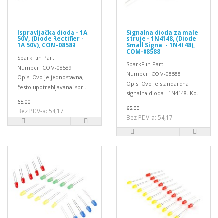
Ispravljačka dioda - 1A
Signalna dioda za male
50V, (Diode Rectifier -
struje - 1N4148, (Diode
1A 50V), COM-08589
Small Signal - 1N4148),
COM-08588
SparkFun Part
SparkFun Part
Number: COM-08589
Number: COM-08588
Opis: Ovo je jednostavna,
Opis: Ovo je standardna
često upotrebljavana ispr..
signalna dioda - 1N4148. Ko..
65,00
65,00
Bez PDV-a: 54,17
Bez PDV-a: 54,17