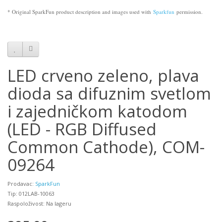
* Original SparkFun product description and images used with
Sparkfun
permission.
LED crveno zeleno, plava
dioda sa difuznim svetlom
i zajedničkom katodom
(LED - RGB Diffused
Common Cathode), COM-
09264
Prodavac:
SparkFun
Tip: 012LAB-10063
Raspoloživost: Na lageru