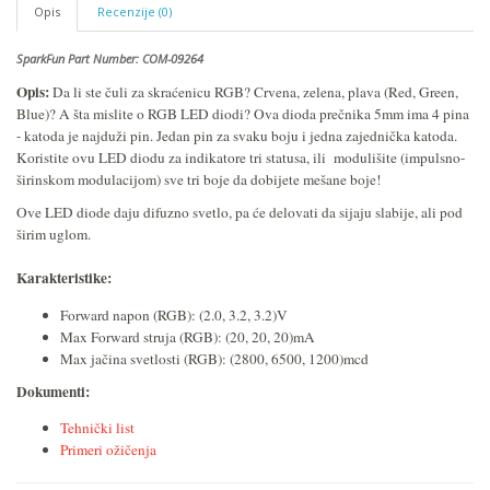
Opis
Recenzije (0)
SparkFun Part Number: COM-09264
Opis:
Da li ste čuli za skraćenicu RGB? Crvena, zelena, plava (Red, Green,
Blue)? A šta mislite o RGB LED diodi? Ova dioda prečnika 5mm ima 4 pina
- katoda je najduži pin. Jedan pin za svaku boju i jedna zajednička katoda.
Koristite ovu LED diodu za indikatore tri statusa, ili modulišite (impulsno-
širinskom modulacijom) sve tri boje da dobijete mešane boje!
Ove LED diode daju difuzno svetlo, pa će delovati da sijaju slabije, ali pod
širim uglom.
Karakteristike:
Forward napon (RGB): (2.0, 3.2, 3.2)V
Max Forward struja (RGB): (20, 20, 20)mA
Max jačina svetlosti (RGB): (2800, 6500, 1200)mcd
Dokumenti:
Tehnički list
Primeri ožičenja