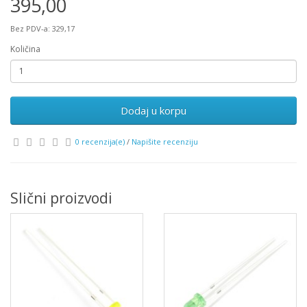
395,00
Bez PDV-a: 329,17
Količina
Dodaj u korpu
0 recenzija(e)
/
Napišite recenziju
Slični proizvodi