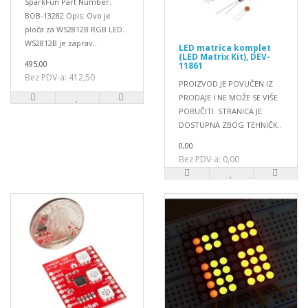
SparkFun Part Number:
BOB-13282 Opis: Ovo je
ploča za WS2812B RGB LED.
WS2812B je zaprav..
LED matrica komplet
(LED Matrix Kit), DEV-
495,00
11861
Bez PDV-a: 412,50
PROIZVOD JE POVUČEN IZ
PRODAJE I NE MOŽE SE VIŠE
PORUČITI. STRANICA JE
DOSTUPNA ZBOG TEHNIČK..
0,00
Bez PDV-a: 0,00