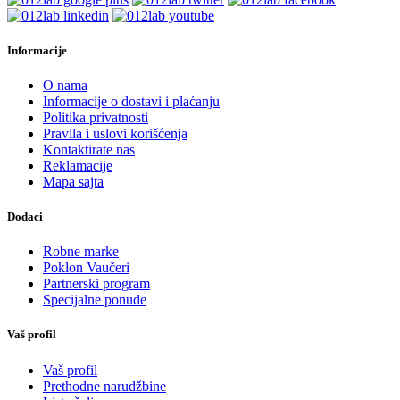
Informacije
O nama
Informacije o dostavi i plaćanju
Politika privatnosti
Pravila i uslovi korišćenja
Kontaktirate nas
Reklamacije
Mapa sajta
Dodaci
Robne marke
Poklon Vaučeri
Partnerski program
Specijalne ponude
Vaš profil
Vaš profil
Prethodne narudžbine