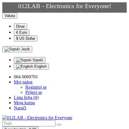
012LAB - Electronics for Everyone!
Valuta
Dinar
€ Euro
$ US Dollar
Jezik
Srpski
English
064 0069701
Moj nalog
Registruj se
Prijavi se
Lista želja (0)
Moja korpa
Naruči