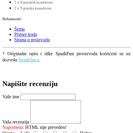
2 x 8-pinskih konektora
2 x 5-pinska konektora
Dokument
:
i
Šema
Primer koda
Strana o proizvodu
* Originalni opisi i slike SparkFun prooizvoda korišćeni su uz
dozvolu
Sparkfun-a
.
Napišite recenziju
Vaše ime
Vaša recenzija
Napomena:
HTML nije preveden!