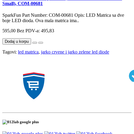
Small), COM-00681
SparkFun Part Number: COM-00681 Opis: LED Matrica sa dve
boje LED dioda. Ova mala matrica ima..
595,00
Bez PDV-a: 495,83
Dodaj u korpu
Tagovi:
led matrica
,
jarko crvene i jarko zelene led diode