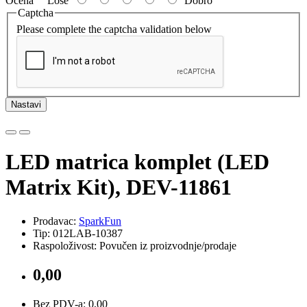
Ocena
Loše
Dobro
Captcha
Please complete the captcha validation below
Nastavi
LED matrica komplet (LED
Matrix Kit), DEV-11861
Prodavac:
SparkFun
Tip: 012LAB-10387
Raspoloživost: Povučen iz proizvodnje/prodaje
0,00
Bez PDV-a: 0,00