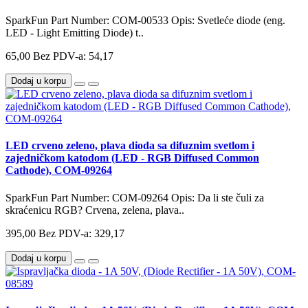
SparkFun Part Number: COM-00533 Opis: Svetleće diode (eng.
LED - Light Emitting Diode) t..
65,00
Bez PDV-a: 54,17
Dodaj u korpu
LED crveno zeleno, plava dioda sa difuznim svetlom i
zajedničkom katodom (LED - RGB Diffused Common
Cathode), COM-09264
SparkFun Part Number: COM-09264 Opis: Da li ste čuli za
skraćenicu RGB? Crvena, zelena, plava..
395,00
Bez PDV-a: 329,17
Dodaj u korpu