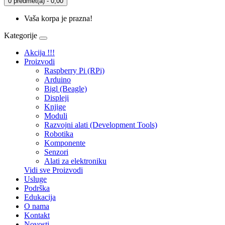
0 predmet(a) - 0,00
Vaša korpa je prazna!
Kategorije
Akcija !!!
Proizvodi
Raspberry Pi (RPi)
Arduino
Bigl (Beagle)
Displеji
Knjige
Moduli
Razvojni alati (Development Tools)
Robotika
Komponente
Senzori
Alati za elektroniku
Vidi sve Proizvodi
Usluge
Podrška
Edukacija
O nama
Kontakt
Novosti