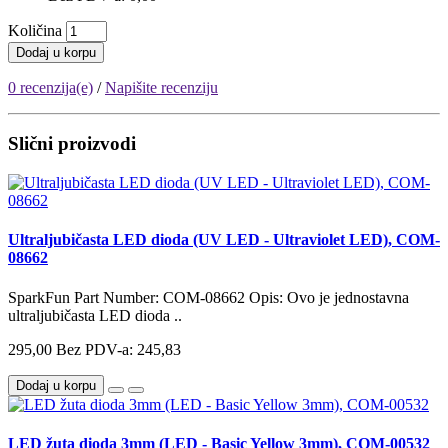
Količina
Dodaj u korpu
0 recenzija(e)
/
Napišite recenziju
Slični proizvodi
Ultraljubičasta LED dioda (UV LED - Ultraviolet LED), COM-
08662
SparkFun Part Number: COM-08662 Opis: Ovo je jednostavna
ultraljubičasta LED dioda ..
295,00
Bez PDV-a: 245,83
Dodaj u korpu
LED žuta dioda 3mm (LED - Basic Yellow 3mm), COM-00532