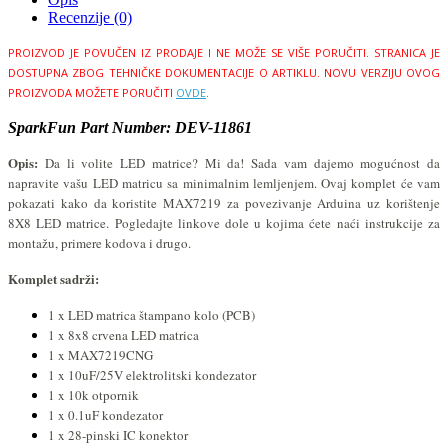
Recenzije (0)
PROIZVOD JE POVUČEN IZ PRODAJE I NE MOŽE SE VIŠE PORUČITI.
STRANICA JE
DOSTUPNA ZBOG TEHNIČKE DOKUMENTACIJE O ARTIKLU.
NOVU VERZIJU OVOG
PROIZVODA MOŽETE PORUČITI
OVDE
.
SparkFun Part Number: DEV-11861
Opis:
Da li volite LED matrice? Mi da! Sada vam dajemo mogućnost da
napravite vašu LED matricu sa minimalnim lemljenjem. Ovaj komplet će vam
pokazati kako da koristite MAX7219 za povezivanje Arduina uz korištenje
8X8 LED matrice. Pogledajte linkove dole u kojima ćete naći instrukcije za
montažu, primere kodova i drugo.
Komplet sadrži:
1 x LED matrica štampano kolo (PCB)
1 x 8x8 crvena LED matrica
1 x MAX7219CNG
1 x 10uF/25V elektrolitski kondezator
1 x 10k otpornik
1 x 0.1uF kondezator
1 x 28-pinski IC konektor