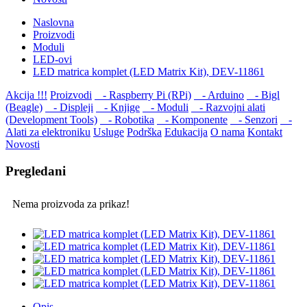
Naslovna
Proizvodi
Moduli
LED-ovi
LED matrica komplet (LED Matrix Kit), DEV-11861
Akcija !!!
Proizvodi
- Raspberry Pi (RPi)
- Arduino
- Bigl
(Beagle)
- Displеji
- Knjige
- Moduli
- Razvojni alati
(Development Tools)
- Robotika
- Komponente
- Senzori
-
Alati za elektroniku
Usluge
Podrška
Edukacija
O nama
Kontakt
Novosti
Pregledani
Nema proizvoda za prikaz!
Opis