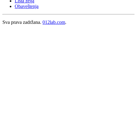
Lista želja
Obaveštenja
Sva prava zadržana.
012lab.com
.