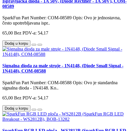
Ispravljačka dioda - 1A 50V, (Diode Rectifier - 1A 50V), COM-
08589
SparkFun Part Number: COM-08589 Opis: Ovo je jednostavna,
često upotrebljavana ispr..
65,00
Bez PDV-a: 54,17
Dodaj u korpu
Signalna dioda za male struje - 1N4148, (Diode Small Signal -
1N4148), COM-08588
SparkFun Part Number: COM-08588 Opis: Ovo je standardna
signalna dioda - 1N4148. Ko..
65,00
Bez PDV-a: 54,17
Dodaj u korpu
SparkFun RGB LED ploča - WS2812B (SparkFun RGB LED