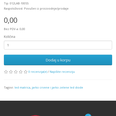
Tip: 012LAB-10055
Raspoloživost: Povučen iz proizvodnje/prodaje
0,00
Bez PDV-a: 0,00
Količina
Dodaj u korpu
0 recenzija(e)
/
Napišite recenziju
Tagovi:
led matrica
,
jarko crvene i jarko zelene led diode