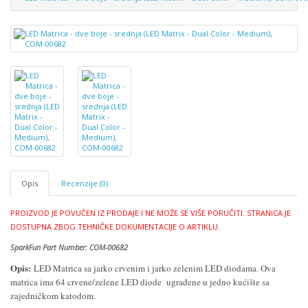
Opis
Recenzije (0)
PROIZVOD JE POVUČEN IZ PRODAJE I NE MOŽE SE VIŠE PORUČITI.
STRANICA JE
DOSTUPNA ZBOG TEHNIČKE DOKUMENTACIJE O ARTIKLU.
SparkFun Part Number: COM-00682
Opis:
LED Matrica sa jarko crvenim i jarko zelenim LED diodama. Ova
matrica ima 64 crvene/zelene LED diode ugrađene u jedno kućište sa
zajedničkom katodom.