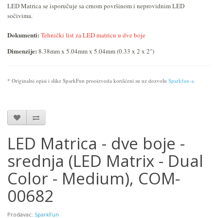
LED Matrica se isporučuje sa crnom površinom i neprovidnim LED
sočivima.
Dokumenti:
Tehnički list za LED matricu u dve boje
Dimenzije:
8.38mm x 5.04mm x 5.04mm
(0.33 x 2 x 2")
* Originalni opisi i slike SparkFun prooizvoda korišćeni su uz dozvolu
Sparkfun-a
.
LED Matrica - dve boje -
srednja (LED Matrix - Dual
Color - Medium), COM-
00682
Prodavac:
SparkFun