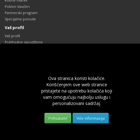
Robne marke
Poklon Vaučeri
Partnerski program
Specijalne ponude
Vaš profil
Vaš profil
Prethodne narudžbine
Lista želja
Obaveštenja
Sva prava zadržana.
012lab.com
.
Ova stranica koristi kolačiće.
Korišćenjem ove web stranice
pristajete na upotrebu kolačića koji
vam omogućuju najbolju uslugu i
personalizovani sadržaj.
Više informacija