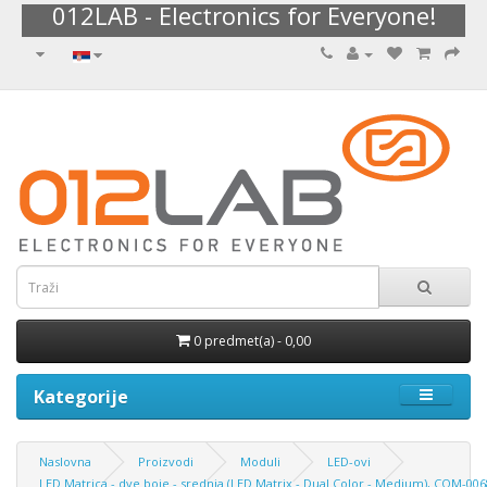
012LAB - Electronics for Everyone!
0 predmet(a) - 0,00
Kategorije
Naslovna
Proizvodi
Moduli
LED-ovi
LED Matrica - dve boje - srednja (LED Matrix - Dual Color - Medium), COM-00