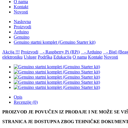
O nama
Kontakt
Novosti
Naslovna
Proizvodi
Arduino
Genuino
Genuino startni komplet (Genuino Starter kit)
Akcija !!!
Proizvodi
- Raspberry Pi (RPi)
- Arduino
- Bigl (Beag
elektroniku
Usluge
Podrška
Edukacija
O nama
Kontakt
Novosti
Opis
Recenzije (0)
PROIZVOD JE POVUČEN IZ PRODAJE I NE MOŽE SE VIŠ
STRANICA JE DOSTUPNA ZBOG TEHNIČKE DOKUMENTA