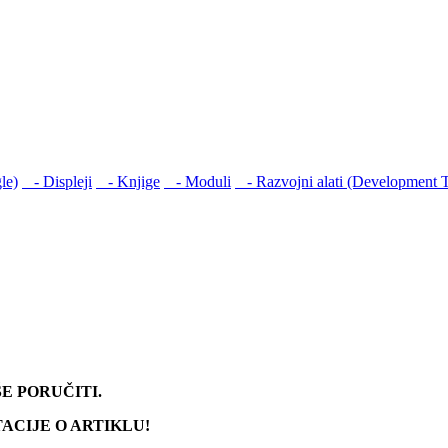
le)
- Displеji
- Knjige
- Moduli
- Razvojni alati (Development T
E PORUČITI.
CIJE O ARTIKLU!