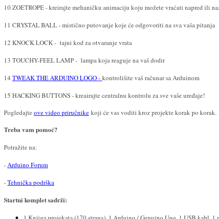
10 ZOETROPE - kreirajte mehaničku animaciju koju možete vraćati napred ili na
11 CRYSTAL BALL - mistično putovanje koje će odgovoriti na sva vaša pitanja
12 KNOCK LOCK - tajni kod za otvaranje vrata
13 TOUCHY-FEEL LAMP - lampa koja reaguje na vaš dodir
14
TWEAK THE ARDUINO LOGO -
kontrolišite vaš računar sa Arduinom
15 HACKING BUTTONS - kreairajte centralnu kontrolu za sve vaše uređaje!
Pogledajte
ove video priručnike
koji će vas voditi kroz projekte korak po korak.
Treba vam pomoć?
Potražite na:
-
Arduino Forum
-
Tehnička podrška
Startni komplet sadrži:
1 Knjiga projekata (170 strana), 1 Arduino / Genuino Uno, 1 USB kabl, 1 pr