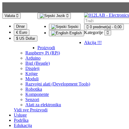
Valuta
Jezik
Dinar
Srpski
0 predmet(a) - 0,00
Kategorije
€ Euro
English
$ US Dollar
Akcija !!!
Proizvodi
Raspberry Pi (RPi)
Arduino
Bigl (Beagle)
Displеji
Knjige
Moduli
Razvojni alati (Development Tools)
Robotika
Komponente
Senzori
Alati za elektroniku
Vidi sve Proizvodi
Usluge
Podrška
Edukacija