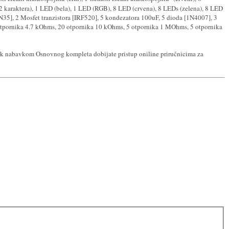
 karaktera), 1 LED (bela), 1 LED (RGB), 8 LED (crvena), 8 LEDs (zelena), 8 LED
35], 2 Mosfet tranzistora [IRF520], 5 kondezatora 100uF, 5 dioda [1N4007], 3
5 otpornika 4.7 kOhms, 20 otpornika 10 kOhms, 5 otpornika 1 MOhms, 5 otpornika
 dok nabavkom Osnovnog kompleta dobijate pristup oniline priručnicima za