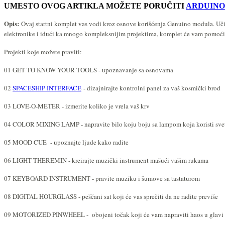
UMESTO OVOG ARTIKLA MOŽETE PORUČITI
ARDUINO
Opis:
Ovaj startni komplet vas vodi kroz osnove korišćenja Genuino modula. Učić
elektronike i idući ka mnogo kompleksnijim projektima, komplet će vam pomoći d
Projekti koje možete praviti:
01 GET TO KNOW YOUR TOOLS - upoznavanje sa osnovama
02
SPACESHIP INTERFACE
- dizajnirajte kontrolni panel za vaš kosmički brod
03 LOVE-O-METER - izmerite koliko je vrela vaš krv
04 COLOR MIXING LAMP - napravite bilo koju boju sa lampom koja koristi svet
05 MOOD CUE - upoznajte ljude kako radite
06 LIGHT THEREMIN - kreirajte muzički instrument mašući vašim rukama
07 KEYBOARD INSTRUMENT - pravite muziku i šumove sa tastaturom
08 DIGITAL HOURGLASS - peščani sat koji će vas sprečiti da ne radite previše
09 MOTORIZED PINWHEEL - obojeni točak koji će vam napraviti haos u glav