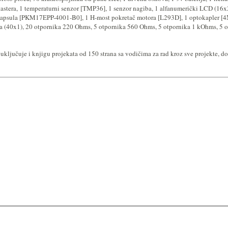
tera, 1 temperaturni senzor [TMP36], 1 senzor nagiba, 1 alfanumerički LCD (16x2
o kapsula [PKM17EPP-4001-B0], 1 H-most pokretač motora [L293D], 1 optokapler [4N
nova (40x1), 20 otpornika 220 Ohms, 5 otpornika 560 Ohms, 5 otpornika 1 kOhms, 
uključuje i knjigu projekata od 150 strana sa vodičima za rad kroz sve projekte,