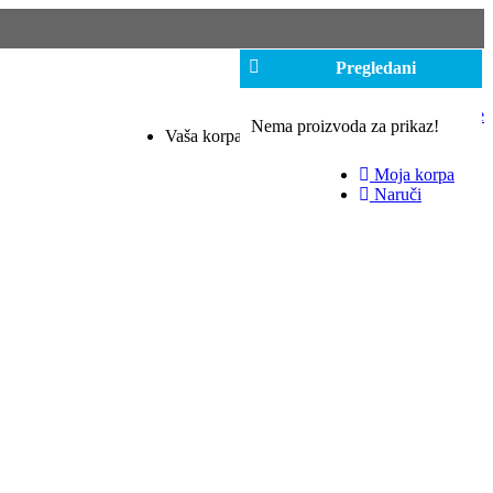
Pregledani
064 0069701
Moj nalog
Registruj se
Nema proizvoda za prikaz!
Prijavi se
Vaša korpa je prazna!
Lista želja (0)
Moja korpa
Naruči