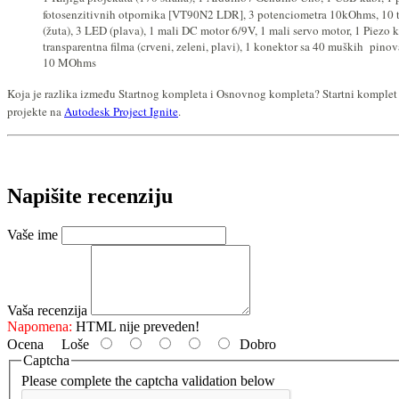
fotosenzitivnih otpornika [VT90N2 LDR], 3 potenciometra 10kOhms, 10 tas
(žuta), 3 LED (plava), 1 mali DC motor 6/9V, 1 mali servo motor, 1 Piez
transparentna filma (crveni, zeleni, plavi), 1 konektor sa 40 muških pi
10 MOhms
Koja je razlika između Startnog kompleta i Osnovnog kompleta? Startni komplet 
projekte na
Autodesk Project Ignite
.
Napišite recenziju
Vaše ime
Vaša recenzija
Napomena:
HTML nije preveden!
Ocena
Loše
Dobro
Captcha
Please complete the captcha validation below