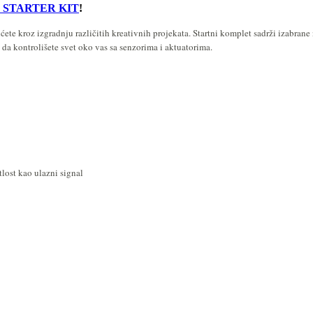
 STARTER KIT
!
ete kroz izgradnju različitih kreativnih projekata. Startni komplet sadrži izabran
a kontrolišete svet oko vas sa senzorima i aktuatorima.
lost kao ulazni signal
i