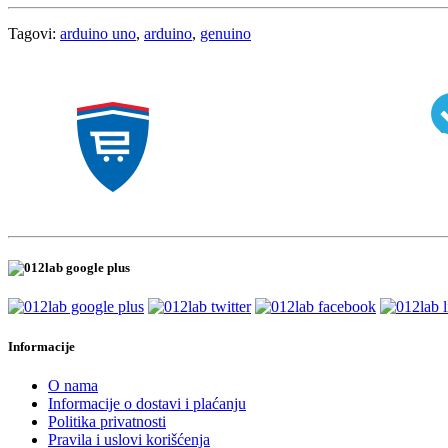
Tagovi:
arduino uno
,
arduino
,
genuino
Informacije
O nama
Informacije o dostavi i plaćanju
Politika privatnosti
Pravila i uslovi korišćenja