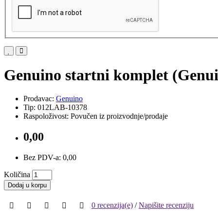
Genuino startni komplet (Genuin
Prodavac:
Genuino
Tip: 012LAB-10378
Raspoloživost: Povučen iz proizvodnje/prodaje
0,00
Bez PDV-a: 0,00
Količina
Dodaj u korpu
0 recenzija(e)
/
Napišite recenziju