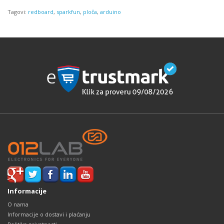
Tagovi:
redboard
,
sparkfun
,
ploča
,
arduino
Informacije
O nama
Informacije o dostavi i plaćanju