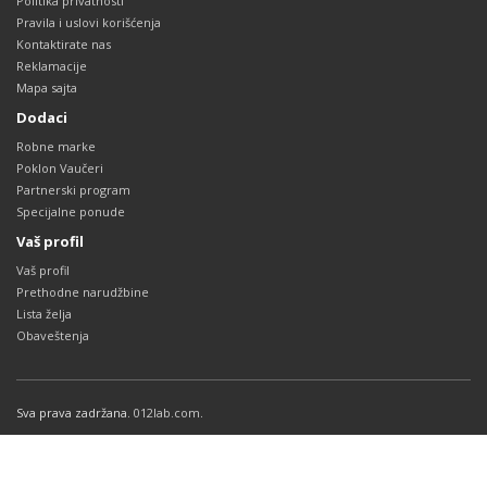
Politika privatnosti
Pravila i uslovi korišćenja
Kontaktirate nas
Reklamacije
Mapa sajta
Dodaci
Robne marke
Poklon Vaučeri
Partnerski program
Specijalne ponude
Vaš profil
Vaš profil
Prethodne narudžbine
Lista želja
Obaveštenja
Sva prava zadržana.
012lab.com
.