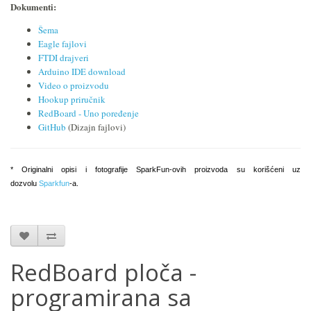
Dokumenti:
Šema
Eagle fajlovi
FTDI drajveri
Arduino IDE download
Video o proizvodu
Hookup priručnik
RedBoard - Uno poređenje
GitHub
(Dizajn fajlovi)
* Originalni opisi i fotografije SparkFun-ovih proizvoda su korišćeni uz
dozvolu
Sparkfun
-a.
RedBoard ploča -
programirana sa