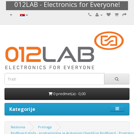
012LAB - Electronics for Everyone!
0 predmet(a) - 0,00
Kategorije
Naslovna
Pretraga
RedBoard ploča - programirana sa Arduinom (SparkFun RedBoard - Program