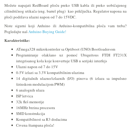
Možete napajati RedBoard ploču preko USB kabla ili preko uobičajenog
cilindričnog utikača (eng. barrel plug) kao priključka. Regulator napona na
ploči podržava ulazni napon od 7 do 15VDC.
Niste sigurni koji Arduino ili Arduino-kompatibilna ploča vam treba?
Pogledajte naš
Arduino Buying Guide!
Karakteristike:
ATmega328 mikrokontroler sa Optiboot (UNO) Bootloader-om
Programiranje olakšano uz pomoć
Ubiquitous FTDI FT231X
integrisanog kola koje konvertuje USB u serijski interfejs
Ulazni napon od 7 do 15V
0-5V izlazi sa 3.3V kompatibilnim ulazima
14 digitalnih ulazno/izlaznih (I/O) pinova (6 izlaza sa impulsno
širinskom modulacijom PWM)
6 analognih ulaza
ISP letvica
32k fleš memorije
16MHz brzina procesora
SMD konstrukcija
Kompatibilnost sa R3 dodacima
Crvena štampana ploča!