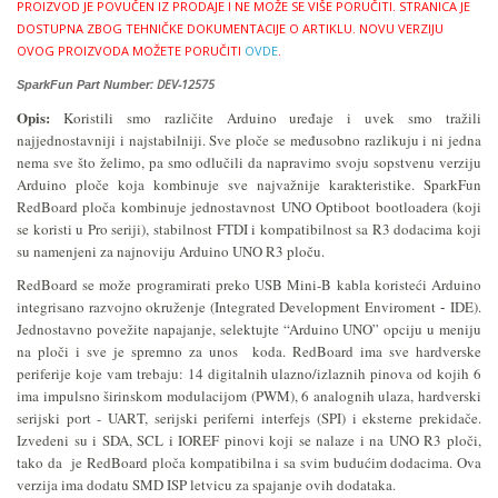
PROIZVOD JE POVUČEN IZ PRODAJE I NE MOŽE SE VIŠE PORUČITI.
STRANICA JE
DOSTUPNA ZBOG TEHNIČKE DOKUMENTACIJE O ARTIKLU.
NOVU VERZIJU
OVOG PROIZVODA MOŽETE PORUČITI
OVDE
.
: DEV-12575
SparkFun Part Number
Opis:
Koristili smo različite Arduino uređaje i uvek smo tražili
najjednostavniji i najstabilniji. Sve ploče se međusobno razlikuju i ni jedna
nema sve što želimo, pa smo odlučili da napravimo svoju sopstvenu verziju
Arduino ploče koja kombinuje sve najvažnije karakteristike. SparkFun
RedBoard ploča kombinuje jednostavnost UNO Optiboot bootloadera (koji
se koristi u Pro seriji), stabilnost FTDI i kompatibilnost sa R3 dodacima koji
su namenjeni za najnoviju Arduino UNO R3 ploču.
RedBoard se može programirati preko USB Mini-B kabla koristeći Arduino
integrisano razvojno okruženje (Integrated Development Enviroment
IDE).
-
Jednostavno povežite napajanje, selektujte “Arduino UNO” opciju u meniju
na ploči i sve je spremno za unos koda. RedBoard ima sve hardverske
periferije koje vam trebaju: 14 digitalnih ulazno/izlaznih pinova od kojih 6
ima impulsno širinskom modulacijom (PWM), 6 analognih ulaza, hardverski
serijski port - UART, serijski periferni interfejs (SPI) i eksterne prekidače.
Izvedeni su i SDA, SCL i IOREF pinovi koji se nalaze i na UNO R3 ploči,
tako da je RedBoard ploča kompatibilna i sa svim budućim dodacima. Ova
verzija ima dodatu SMD ISP letvicu za spajanje ovih dodataka.