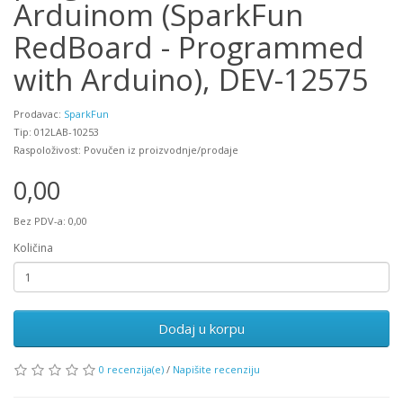
Arduinom (SparkFun
RedBoard - Programmed
with Arduino), DEV-12575
Prodavac:
SparkFun
Tip: 012LAB-10253
Raspoloživost: Povučen iz proizvodnje/prodaje
0,00
Bez PDV-a: 0,00
Količina
Dodaj u korpu
0 recenzija(e)
/
Napišite recenziju