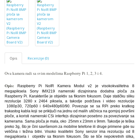
Opis
Recenzije (0)
Ova kamera radi sa svim modelima Raspberry Pi 1, 2, 3 i 4.
Opis:
Raspberry Pi NoIR Kamera Modul v2 je visokokvalitetna 8
megapiksela Sony IMX219 namenski dizajnirana dodatna ploča za
Raspberry Pi. Karakteriše je objektiv sa fiksnim fokusom. Daje statičku sliku
rezolucije 3280 x 2464 piksela, a takodje podržava i video rezolucije
1080p30, 720p60 i 640x480p60/90. Povezuje se sa RPi preko kratkog
trakastog kabla koji se priključi na jednu od malih utičnica na gornjoj površini
ploče, a koristi namenski CSi interfejs dizajniran posebno za povezivanje sa
.
kamerama
Sama ploča je mala, oko 25mm x 23mm x 9mm. Takodje je teška
preko 3g, što je čini savršenom za mobilne telefone ili druge primene gde su
veličina i težina bitni. Visoko kvalitetni Sony senzor ima rezoluciju od 8
megapiksela i objektiv sa fiksnim fokusom. Što se tiče nepokretnih slika,