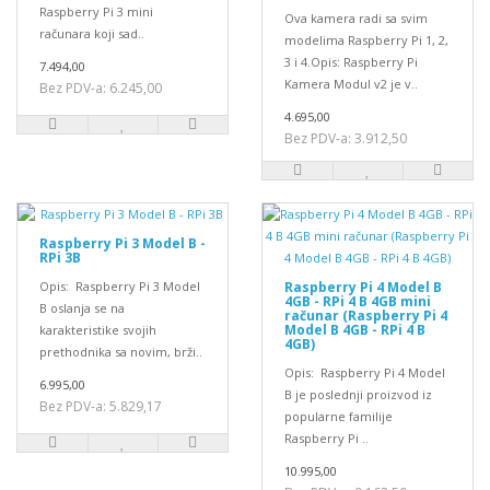
Raspberry Pi 3 mini
Ova kamera radi sa svim
računara koji sad..
modelima Raspberry Pi 1, 2,
3 i 4.Opis: Raspberry Pi
7.494,00
Kamera Modul v2 je v..
Bez PDV-a: 6.245,00
4.695,00
Bez PDV-a: 3.912,50
Raspberry Pi 3 Model B -
RPi 3B
Opis: Raspberry Pi 3 Model
Raspberry Pi 4 Model B
4GB - RPi 4 B 4GB mini
B oslanja se na
računar (Raspberry Pi 4
Model B 4GB - RPi 4 B
karakteristike svojih
4GB)
prethodnika sa novim, brži..
Opis: Raspberry Pi 4 Model
6.995,00
B je poslednji proizvod iz
Bez PDV-a: 5.829,17
popularne familije
Raspberry Pi ..
10.995,00