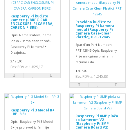
Raspberry Pi kućište
kamere (CBRPC-CAR
Providno kućište za
ENCLOSURE, PI CAMERA,
Raspberry Pi kamera
CARBON FIBRE)
modul (Raspberry Pi
Camera Case-Clear
Opis: Nema šrafova, nema
Plastic), PRT-12845
lepka – samo dodajte vašu
SparkFun Part Number:
Raspberry Pi kameru! •
PRT-12845 Opis: Raspberry
Dizajnira..
Pi je mnogima omiljeni mini
2.195,00
računar i do..
Bez PDV-a: 1.829,17
1.495,00
Bez PDV-a: 1.245,83
Raspberry Pi 3 Model B+
- RPi 3 B+
Raspberry Pi 8MP ploča
sa kamerom V2
Opis: Raspberry Pi 3 Model
(Raspberry Pi 8MP
Camera Board V2)
B+ je proizvod iz familije