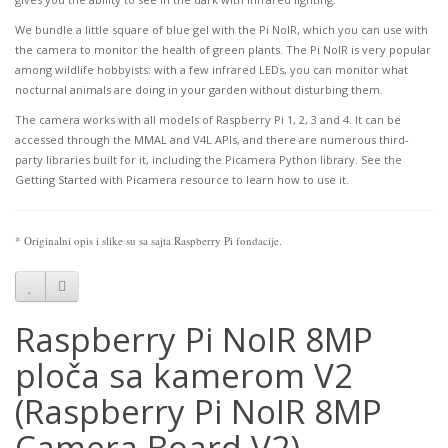
We bundle a little square of blue gel with the Pi NoIR, which you can use with
the camera to monitor the health of green plants. The Pi NoIR is very popular
among wildlife hobbyists: with a few infrared LEDs, you can monitor what
nocturnal animals are doing in your garden without disturbing them.
The camera works with all models of Raspberry Pi 1, 2, 3 and 4. It can be
accessed through the MMAL and V4L APIs, and there are numerous third-
party libraries built for it, including the Picamera Python library. See the
Getting Started with Picamera resource to learn how to use it.
* Originalni opis i slike su sa sajta Raspberry Pi fondacije
.
Raspberry Pi NoIR 8MP
ploča sa kamerom V2
(Raspberry Pi NoIR 8MP
Camera Board V2)