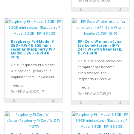
Bez PDV-a: 9.162,50
Raspberry Pi 4 Model B
RPi Zero W mini računar
2GB - RPi 4 B 2GB mini
(sa konektorom ) (RPi
računar (Raspberry Pi 4
Zero W (with headers)),
Model B 2GB - RPi 4 B
DEV-15470
2GB)
Opis: The credit-card-sized
Opis: Raspberry Pi 4 Model
computer has become
B je poslednji proizvod iz
even smaller! The
popularne familije Raspber..
Raspberry Pi Zero W ..
9.995,00
3.295,00
Bez PDV-a: 8.329,17
Bez PDV-a: 2.745,83