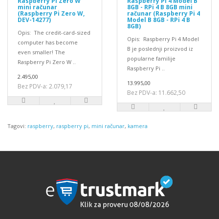
Raspberry Pi Zero W
Raspberry Pi 4 Model B
mini računar
8GB - RPi 4 B 8GB mini
(Raspberry Pi Zero W,
računar (Raspberry Pi 4
DEV-14277)
Model B 8GB - RPi 4 B
8GB)
Opis: The credit-card-sized
Opis: Raspberry Pi 4 Model
computer has become
B je poslednji proizvod iz
even smaller! The
popularne familije
Raspberry Pi Zero W ..
Raspberry Pi ..
2.495,00
13.995,00
Bez PDV-a: 2.079,17
Bez PDV-a: 11.662,50
Tagovi:
raspberry
,
raspberry pi
,
mini računar
,
kamera