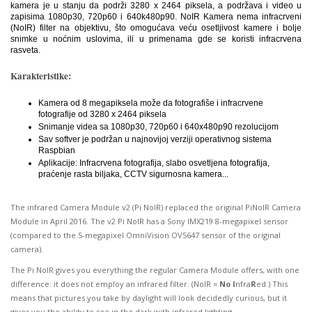
kamera je u stanju da podrži 3280 x 2464 piksela, a podržava i video u
zapisima 1080p30, 720p60 i 640k480p90. NoIR Kamera nema infracrveni
(NoIR) filter na objektivu, što omogućava veću osetljivost kamere i bolje
snimke u noćnim uslovima, ili u primenama gde se koristi infracrvena
rasveta.
Karakteristike:
Kamera od 8 megapiksela može da fotografiše i infracrvene
fotografije od 3280 x 2464 piksela
Snimanje videa sa 1080p30, 720p60 i 640x480p90 rezolucijom
Sav softver je podržan u najnovijoj verziji operativnog sistema
Raspbian
Aplikacije: Infracrvena fotografija, slabo osvetljena fotografija,
praćenje rasta biljaka, CCTV sigurnosna kamera...
The infrared Camera Module v2 (Pi NoIR) replaced the original PiNoIR Camera
Module in April 2016. The v2 Pi NoIR has a Sony IMX219 8-megapixel sensor
(compared to the 5-megapixel OmniVision OV5647 sensor of the original
camera).
The Pi NoIR gives you everything the regular Camera Module offers, with one
difference: it does not employ an infrared filter. (NoIR =
No
I
nfra
R
ed.) This
means that pictures you take by daylight will look decidedly curious, but it
gives you the ability to see in the dark with infrared lighting.