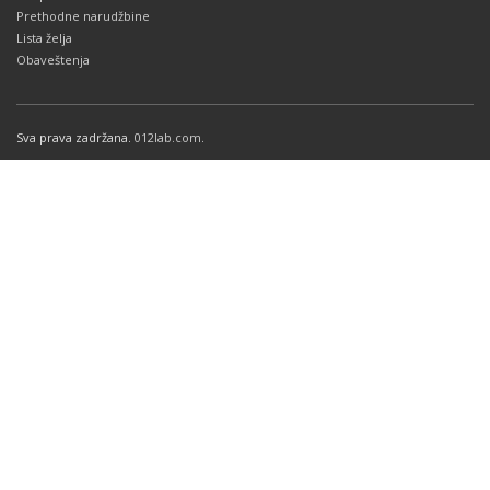
Prethodne narudžbine
Lista želja
Obaveštenja
Sva prava zadržana.
012lab.com
.