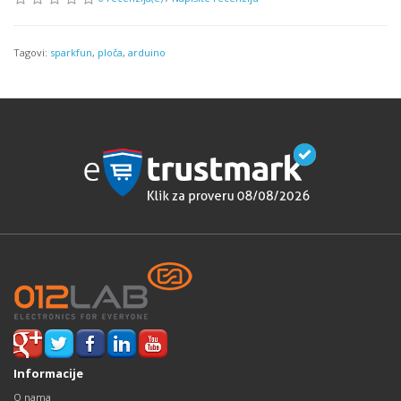
Tagovi:
sparkfun
,
ploča
,
arduino
Informacije
O nama