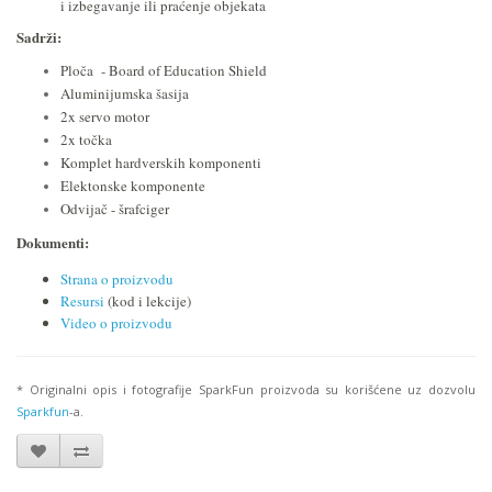
i izbegavanje ili praćenje objekata
Sadrži:
Ploča -
Board of Education Shield
Aluminijumska šasija
2x servo motor
2x točka
Komplet hardverskih komponenti
Elektonske komponente
Odvijač - šrafciger
Dokumenti:
Strana o proizvodu
Resursi
(kod i lekcije)
Video o proizvodu
* Originalni opis i fotografije SparkFun proizvoda su korišćene uz dozvolu
Sparkfun
-a.