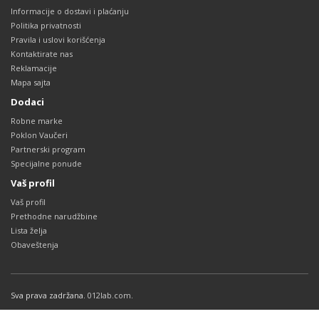
Informacije o dostavi i plaćanju
Politika privatnosti
Pravila i uslovi korišćenja
Kontaktirate nas
Reklamacije
Mapa sajta
Dodaci
Robne marke
Poklon Vaučeri
Partnerski program
Specijalne ponude
Vaš profil
Vaš profil
Prethodne narudžbine
Lista želja
Obaveštenja
Sva prava zadržana.
012lab.com
.