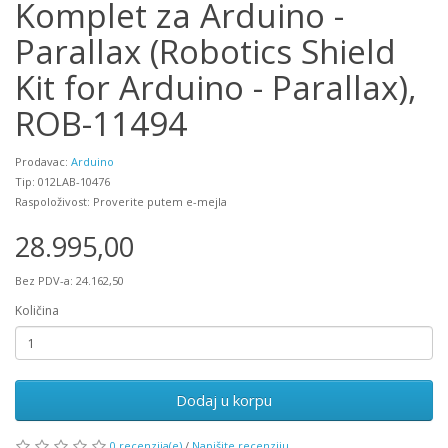
Komplet za Arduino -
Parallax (Robotics Shield
Kit for Arduino - Parallax),
ROB-11494
Prodavac:
Arduino
Tip: 012LAB-10476
Raspoloživost: Proverite putem e-mejla
28.995,00
Bez PDV-a: 24.162,50
Količina
Dodaj u korpu
0 recenzija(e)
/
Napišite recenziju