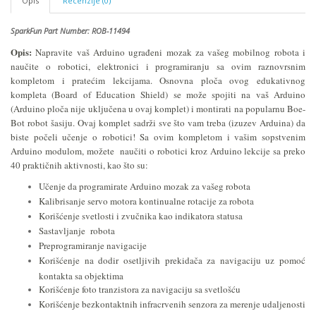
Opis
Recenzije (0)
SparkFun Part
Number: ROB-11494
Opis:
Napravite vaš Arduino ugrađeni mozak za vašeg mobilnog robota i
naučite o robotici, elektronici i programiranju sa ovim raznovrsnim
kompletom i pratećim lekcijama. Osnovna ploča ovog edukativnog
kompleta (Board of Education Shield) se može spojiti na vaš Arduino
(Arduino ploča nije uključena u ovaj komplet) i montirati na popularnu Boe-
Bot robot šasiju. Ovaj komplet sadrži sve što vam treba (izuzev Arduina) da
biste počeli učenje o robotici! Sa ovim kompletom i vašim sopstvenim
Arduino modulom, možete naučiti o robotici kroz Arduino lekcije sa preko
40 praktičnih aktivnosti, kao što su:
Učenje da programirate Arduino mozak za vašeg robota
Kalibrisanje servo motora kontinualne rotacije za robota
Korišćenje svetlosti i zvučnika kao indikatora statusa
Sastavljanje robota
Preprogramiranje navigacije
Korišćenje na dodir osetljivih prekidača za navigaciju uz pomoć
kontakta sa objektima
Korišćenje foto tranzistora za navigaciju sa svetlošću
Korišćenje bezkontaktnih infracrvenih senzora za merenje udaljenosti