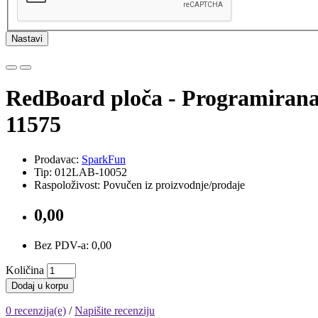
Nastavi
RedBoard ploča - Programiran
11575
Prodavac:
SparkFun
Tip: 012LAB-10052
Raspoloživost: Povučen iz proizvodnje/prodaje
0,00
Bez PDV-a: 0,00
Količina
Dodaj u korpu
0 recenzija(e)
/
Napišite recenziju