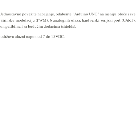
Jednostavno povežite napajanje, odaberite "Arduino UNO" na meniju ploče i sve
o širinsku modulaciju (PWM), 6 analognih ulaza, hardverski serijski port (UART),
 kompatibilna i sa budućim dodacima (shields).
i podržava ulazni napon od 7 do 15VDC.