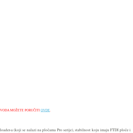
ZVODA MOŽETE PORUČITI
OVDE
.
der-a (koji se nalazi na pločama Pro serije), stabilnost koju imaju FTDI ploče i