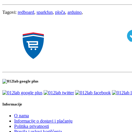
Tagovi:
redboard
,
sparkfun
,
ploča
,
arduino
,
Informacije
O nama
Informacije o dostavi i plaćanju
Politika privatnosti
Pravila i uslovi korišćenja