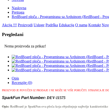
Naslovna
Pretraga
RedBoard ploča - Programirana sa Arduinom (RedBoard - Pr
Akcija !!!
Proizvodi
Usluge
Podrška
Edukacija
O nama
Kontakt
Novo
Pregledani
Nema proizvoda za prikaz!
Opis
Recenzije (0)
PROIZVOD JE POVUČEN IZ PRODAJE I NE MOŽE SE VIŠE PORUČITI.
STRANICA JE D
SparkFun Part Number
: DEV-11575
Opis:
RedBoard je
SparkFun-ova ploča koja objedinjuje najbolje karakteristike 