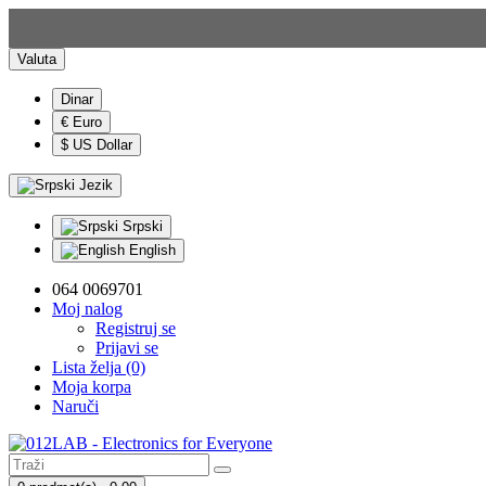
Valuta
Dinar
€ Euro
$ US Dollar
Jezik
Srpski
English
064 0069701
Moj nalog
Registruj se
Prijavi se
Lista želja (0)
Moja korpa
Naruči