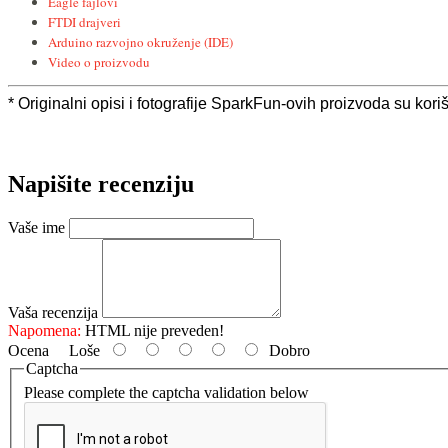
Eagle fajlovi
FTDI drajveri
Arduino razvojno okruženje (IDE)
Video o proizvodu
* Originalni opisi i fotografije SparkFun-ovih proizvoda su kor
Napišite recenziju
Vaše ime
Vaša recenzija
Napomena:
HTML nije preveden!
Ocena
Loše
Dobro
Captcha
Please complete the captcha validation below