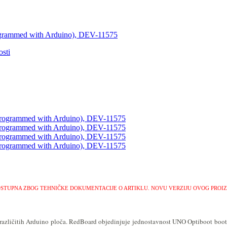
ogrammed with Arduino), DEV-11575
sti
OSTUPNA ZBOG TEHNIČKE DOKUMENTACIJE O ARTIKLU.
NOVU VERZIJU OVOG PROI
različitih Arduino ploča. RedBoard objedinjuje jednostavnost UNO Optiboot bootloa