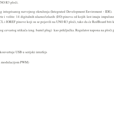
 UNO R3 ploči.
 integrisanog razvojnog okruženja (Integrated Development Enviroment
IDE). 
-
e i volite: 14 digitalnih ulazno/izlazih (I/O) pinova od kojih šest imaju impulsn
, SCL i IOREF pinove koji su se pojavili na UNO R3 ploči, tako da će RedBoard biti
g cevastog utikača (eng. barrel plug) kao priključka. Regulator napona na ploč
nvertuje USB u serijski interfejs
skom modulacijom PWM)