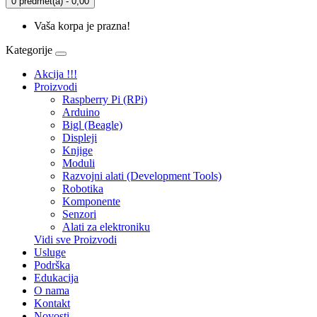
0 predmet(a) - 0,00
Vaša korpa je prazna!
Kategorije
Akcija !!!
Proizvodi
Raspberry Pi (RPi)
Arduino
Bigl (Beagle)
Displеji
Knjige
Moduli
Razvojni alati (Development Tools)
Robotika
Komponente
Senzori
Alati za elektroniku
Vidi sve Proizvodi
Usluge
Podrška
Edukacija
O nama
Kontakt
Novosti