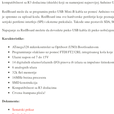
kompatibilnost sa R3 dodacima (shields) koji su namenjeni najnovijoj Arduino
RedBoard može da se programira preko USB Mini-B kabla uz pomoć Arduino-vog
je spremno za upload koda. RedBoard ima sve hardverske periferije koje poznajet
serijski periferni interfejs (SPI) i eksterne prekidače. Takođe smo postavili SDA
Napajanje za RedBoard možete da dovedete preko USB kabla ili preko uobičajeno
Karakteristike:
ATmega328 mikrokontroler sa Optiboot (UNO) Bootloader-om
Programiranje olakšano uz pomoć FTDI FT232RL integrisanog kola koje ko
Ulazni napon od 7 do 15V
14 digitalnih ulazno/izlaznih (I/O) pinova (6 izlaza sa impulsno širin
6 analognih ulaza
32k fleš memorije
16MHz brzina procesora
SMD konstrukcija
Kompatibilnost sa R3 dodacima
Crvena štampana ploča!
Dokumenta:
Šematski prikaz