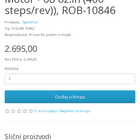
steps/rev)), ROB-10846
Prodavac:
SparkFun
Tip: 012LAB-10402
Raspoloživost: Proverite putem e-mejla
2.695,00
Bez PDV-a: 2.245,83
Količina
Dodaj u korpu
0 recenzija(e)
/
Napišite recenziju
Slični proizvodi