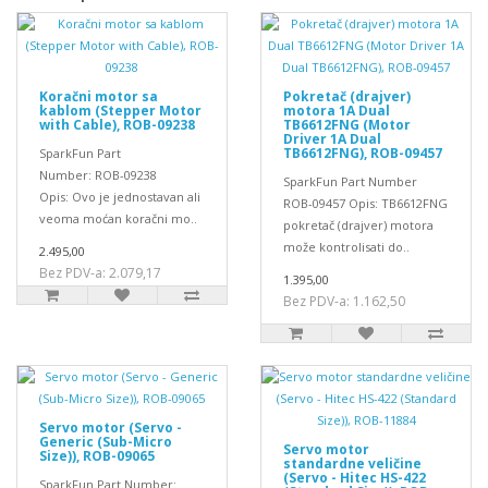
Koračni motor sa
Pokretač (drajver)
kablom (Stepper Motor
motora 1A Dual
with Cable), ROB-09238
TB6612FNG (Motor
Driver 1A Dual
TB6612FNG), ROB-09457
SparkFun Part
Number: ROB-09238
SparkFun Part Number
Opis: Ovo je jednostavan ali
ROB-09457 Opis: TB6612FNG
veoma moćan koračni mo..
pokretač (drajver) motora
može kontrolisati do..
2.495,00
Bez PDV-a: 2.079,17
1.395,00
Bez PDV-a: 1.162,50
Servo motor (Servo -
Generic (Sub-Micro
Servo motor
Size)), ROB-09065
standardne veličine
(Servo - Hitec HS-422
SparkFun Part Number: