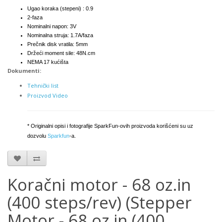
Ugao koraka (stepeni) : 0.9
2-faza
Nominalni napon: 3V
Nominalna struja: 1.7A/faza
Prečnik disk vratila: 5mm
Držeći moment sile: 48N.cm
NEMA 17 kućišta
Dokumenti:
Tehnički list
Proizvod Video
* Originalni opisi i fotografije SparkFun-ovih proizvoda korišćeni su uz
dozvolu
Sparkfun
-a.
Koračni motor - 68 oz.in
(400 steps/rev) (Stepper
Motor - 68 oz.in (400