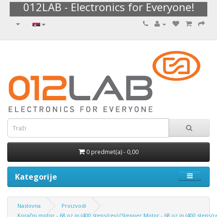
012LAB - Electronics for Everyone!
0 predmet(a) - 0,00
Kategorije
Naslovna
Proizvodi
Koračni motor - 68 oz.in (400 steps/rev) (Stepper Motor - 68 oz.in (400 steps/r