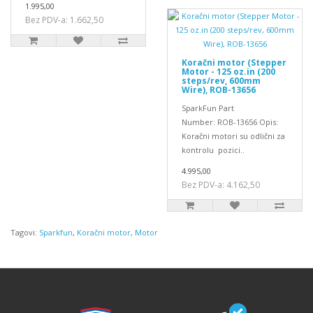
1.995,00
Bez PDV-a: 1.662,50
Koračni motor (Stepper
Motor - 125 oz.in (200
steps/rev, 600mm
Wire), ROB-13656
SparkFun Part
Number: ROB-13656 Opis:
Koračni motori su odlični za
kontrolu pozici..
4.995,00
Bez PDV-a: 4.162,50
Tagovi:
Sparkfun
,
Koračni motor
,
Motor