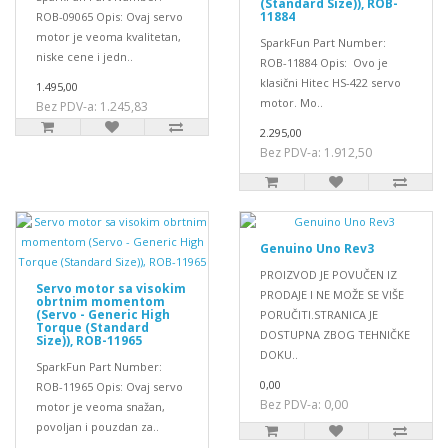
(Standard Size)), ROB-
11884
ROB-09065 Opis: Ovaj servo
motor je veoma kvalitetan,
SparkFun Part Number:
niske cene i jedn..
ROB-11884 Opis: Ovo je
klasični Hitec HS-422 servo
1.495,00
motor. Mo..
Bez PDV-a: 1.245,83
2.295,00
Bez PDV-a: 1.912,50
Genuino Uno Rev3
PROIZVOD JE POVUČEN IZ
Servo motor sa visokim
PRODAJE I NE MOŽE SE VIŠE
obrtnim momentom
(Servo - Generic High
PORUČITI.STRANICA JE
Torque (Standard
DOSTUPNA ZBOG TEHNIČKE
Size)), ROB-11965
DOKU..
SparkFun Part Number:
0,00
ROB-11965 Opis: Ovaj servo
Bez PDV-a: 0,00
motor je veoma snažan,
povoljan i pouzdan za..