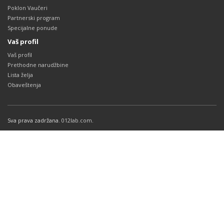
Poklon Vaučeri
Partnerski program
Specijalne ponude
Vaš profil
Vaš profil
Prethodne narudžbine
Lista želja
Obaveštenja
Sva prava zadržana.
012lab.com
.