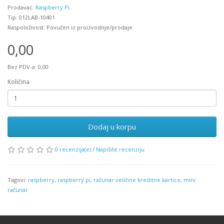
Prodavac:
Raspberry Pi
Tip: 012LAB-10401
Raspoloživost: Povučen iz proizvodnje/prodaje
0,00
Bez PDV-a: 0,00
Količina
Dodaj u korpu
0 recenzija(e)
/
Napišite recenziju
Tagovi:
raspberry
,
raspberry pi
,
računar veličine kreditne kartice
,
mini
računar