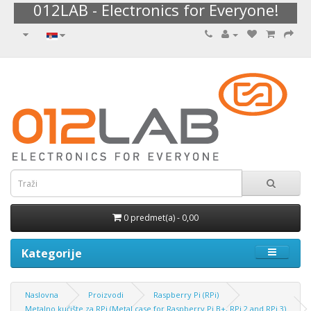
012LAB - Electronics for Everyone!
0 predmet(a) - 0,00
Kategorije
Naslovna
Proizvodi
Raspberry Pi (RPi)
Metalno kućište za RPi (Metal case for Raspberry Pi B+, RPi 2 and RPi 3)