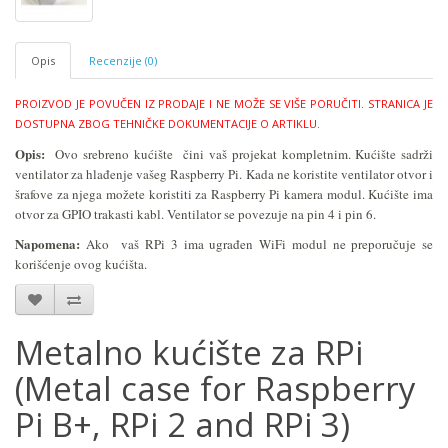
Opis
Recenzije (0)
PROIZVOD JE POVUČEN IZ PRODAJE I NE MOŽE SE VIŠE PORUČITI.
STRANICA JE
DOSTUPNA ZBOG TEHNIČKE DOKUMENTACIJE O ARTIKLU.
Opis:
Ovo s
rebreno kućište čini vaš projekat kompletnim. Kućište sadrži
ventilator za hlađenje vašeg Raspberry Pi. Kada ne koristite ventilator otvor i
šrafove za njega možete koristiti za Raspberry Pi kamera modul. Kućište ima
otvor za GPIO trakasti kabl. Ventilator se povezuje na pin 4 i pin 6.
Napomena:
Ako vaš RPi 3 ima ugrađen WiFi modul ne preporučuje se
korišćenje ovog kućišta.
Metalno kućište za RPi
(Metal case for Raspberry
Pi B+, RPi 2 and RPi 3)