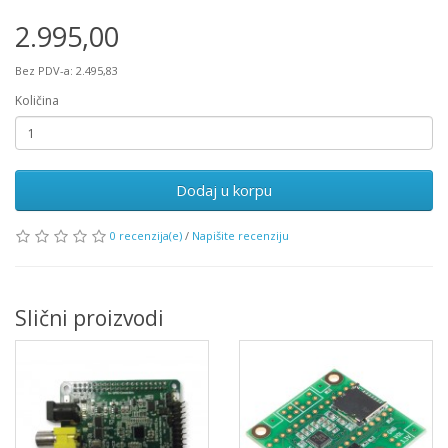
2.995,00
Bez PDV-a: 2.495,83
Količina
Dodaj u korpu
0 recenzija(e)
/
Napišite recenziju
Slični proizvodi