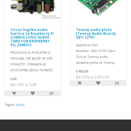
Cirrus logička audio
Teensy audio ploča
kartica za Raspberry Pi
(Teensy Audio Board),
(CIRRUS LOGIC AUDIO
DEV-12767
CARD FOR RASPBERRY
PI), 2448312
SparkFun Part
Number: DEV-12767 Opis:
PROIZVOD JE POVUČEN IZ
Ovo je Teensy audio
PRODAJE I NE MOŽE SE VIŠE
dodatna ploča za Teensy ..
PORUČITI. STRANICA JE
DOSTUPNA ZBOG TEHNIČK..
3.495,00
Bez PDV-a: 2.912,50
0,00
Bez PDV-a: 0,00
Tagovi:
ploča