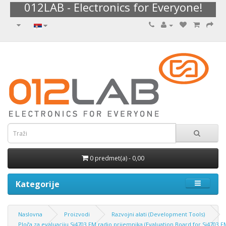
012LAB - Electronics for Everyone!
0 predmet(a) - 0,00
Kategorije
Naslovna
Proizvodi
Razvojni alati (Development Tools)
Ploča za evaluaciju Si4703 FM radio prijemnika (Evaluation Board for Si4703 