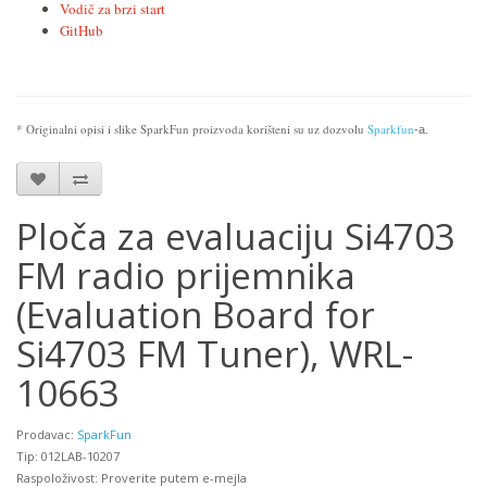
Vodič za brzi start
GitHub
* Originalni opisi i slike SparkFun proizvoda korišteni su uz dozvolu
Sparkfun
.
-a
Ploča za evaluaciju Si4703
FM radio prijemnika
(Evaluation Board for
Si4703 FM Tuner), WRL-
10663
Prodavac:
SparkFun
Tip: 012LAB-10207
Raspoloživost: Proverite putem e-mejla