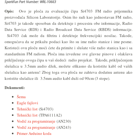
SparkFun Part Number: WRL-10663
Opis:
Ovo je ploča za evaluaciju čipa
Si4703
FM radio prijemnika
proizvođača Silicon Laboratorije. Osim što radi kao jednostavan FM radio,
Si4703 je takođe sposoban da detektuje i procesira obe informacije, Radio
Data Service (RDS) i Radio Broadcast Data Service (RBDS) informacije.
Si4703 čak može da filtrira i detektuje frekvencijski nosilac. Takođe,
omogućava da se prikažu podaci kao što su ime radio stanice i ime pesme.
Koristeći ovu ploču moći ćete da primite i slušate više radio stanica kao i sa
standardnim FM radiom. Ploča ima izvedene sve glavne pinove i olakšava
priključenje ovoga čipa u vaš sledeći radio projekat. Takođe, priključenjem
slušalica u 3.5mm audio džek, možete efikasno da koristite kabl od vaših
slušalica kao antenu! Zbog toga ova ploča ne zahteva dodatnu antenu ako
koristite slušalice ili 3.5mm audio kabl duži od 90cm (3 stope).
Dokumenti:
Šema
Eagle fajlovi
Tehnički list
(Si4703)
Tehnički list
(TPA6111A2)
Vodič za programiranje
(AN230)
Vodič za programiranje
(AN243)
Primer Arduino koda