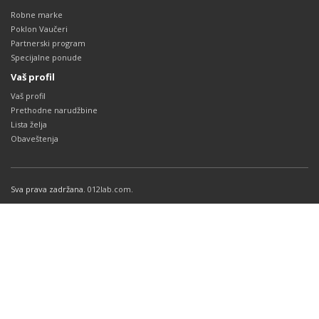
Robne marke
Poklon Vaučeri
Partnerski program
Specijalne ponude
Vaš profil
Vaš profil
Prethodne narudžbine
Lista želja
Obaveštenja
Sva prava zadržana.
012lab.com
.