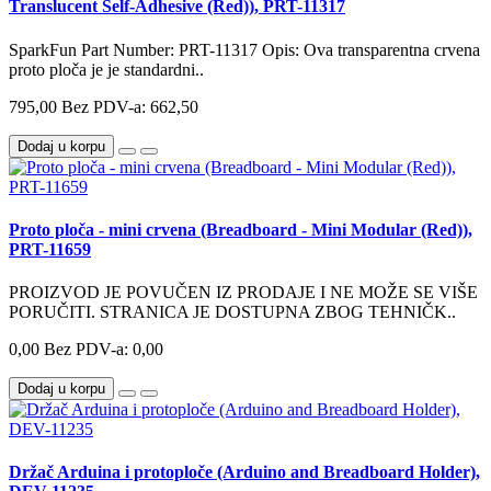
Translucent Self-Adhesive (Red)), PRT-11317
SparkFun Part Number: PRT-11317 Opis: Ova transparentna crvena
proto ploča je je standardni..
795,00
Bez PDV-a: 662,50
Dodaj u korpu
Proto ploča - mini crvena (Breadboard - Mini Modular (Red)),
PRT-11659
PROIZVOD JE POVUČEN IZ PRODAJE I NE MOŽE SE VIŠE
PORUČITI. STRANICA JE DOSTUPNA ZBOG TEHNIČK..
0,00
Bez PDV-a: 0,00
Dodaj u korpu
Držač Arduina i protoploče (Arduino and Breadboard Holder),