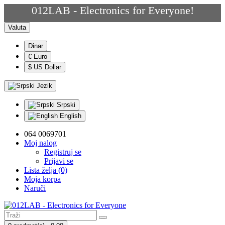
012LAB - Electronics for Everyone!
Valuta
Dinar
€ Euro
$ US Dollar
Jezik
Srpski
English
064 0069701
Moj nalog
Registruj se
Prijavi se
Lista želja (0)
Moja korpa
Naruči