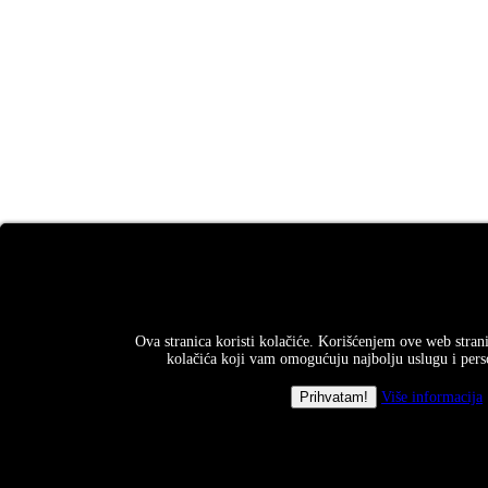
Ova stranica koristi kolačiće. Korišćenjem ove web strani
kolačića koji vam omogućuju najbolju uslugu i perso
Više informacija