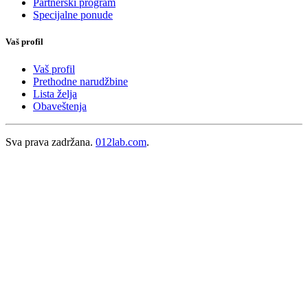
Partnerski program
Specijalne ponude
Vaš profil
Vaš profil
Prethodne narudžbine
Lista želja
Obaveštenja
Sva prava zadržana.
012lab.com
.