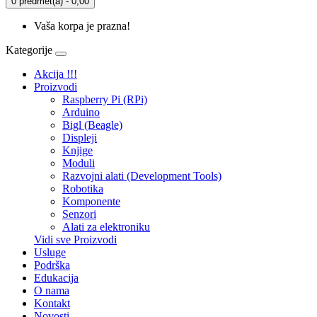
0 predmet(a) - 0,00
Vaša korpa je prazna!
Kategorije
Akcija !!!
Proizvodi
Raspberry Pi (RPi)
Arduino
Bigl (Beagle)
Displеji
Knjige
Moduli
Razvojni alati (Development Tools)
Robotika
Komponente
Senzori
Alati za elektroniku
Vidi sve Proizvodi
Usluge
Podrška
Edukacija
O nama
Kontakt
Novosti