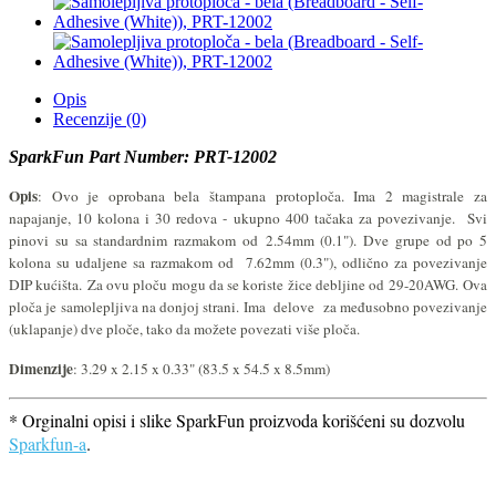
Opis
Recenzije (0)
SparkFun Part Number: PRT-12002
Opis
: Ovo je oprobana bela štampana protoploča
. Ima 2 magistrale za
napajanje, 10 kolona i 30 redova - ukupno 400 tačaka za povezivanje. Svi
pinovi su sa standardnim razmakom od
2.54mm (
0.1"). Dve grupe od po 5
kolona su udaljene sa razmakom od
7.62mm (
0.3"), odlično za povezivanje
DIP kućišta.
Za ovu ploču mogu da se koriste žice debljine od 29-20AWG.
Ova
ploča je samolepljiva na donjoj strani. Ima delove za međusobno povezivanje
(uklapanje) dve ploče, tako da možete povezati više ploča.
Dimenzije
: 3.29 x 2.15 x 0.33" (83.5 x 54.5 x 8.5mm)
* Orginalni opisi i slike SparkFun proizvoda korišćeni su dozvolu
Sparkfun-a
.