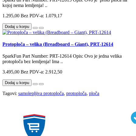
kojoj nema lemljenja! ..
1.295,00
Bez PDV-a: 1.079,17
Dodaj u korpu
Protoploča – velika (Breadboard – Giant), PRT-12614
SparkFun Part Number: PRT-12614 Opis: Ovo je jedna velika
protoploča bez lemljenja! Ima ..
3.495,00
Bez PDV-a: 2.912,50
Dodaj u korpu
Tagovi:
samolepljiva protoploča
,
protoploča
,
ploča