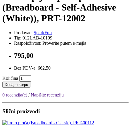
(Breadboard - Self-Adhesive
(White)), PRT-12002
Prodavac:
SparkFun
Tip: 012LAB-10199
Raspoloživost: Proverite putem e-mejla
795,00
Bez PDV-a: 662,50
Količina
Dodaj u korpu
0 recenzija(e)
/
Napišite recenziju
Slični proizvodi