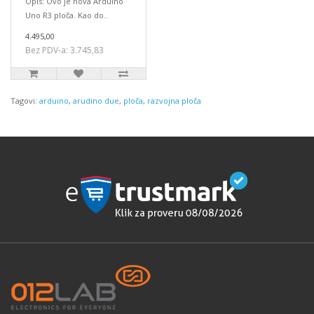
Opis: Ovo je nova Arduino
Uno R3 ploča. Kao do..
4.495,00
Bez PDV-a: 3.745,83
Tagovi:
arduino
,
arudino due
,
ploča
,
razvojna ploča