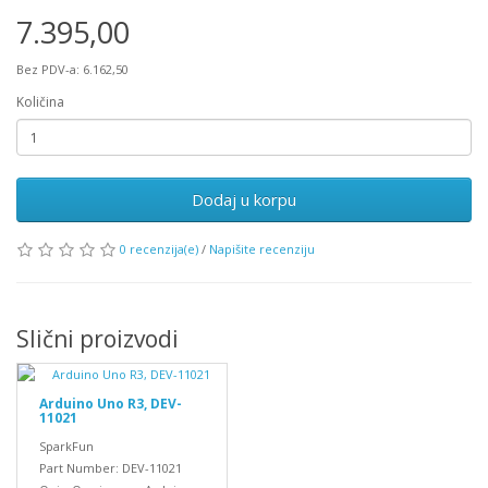
7.395,00
Bez PDV-a: 6.162,50
Količina
Dodaj u korpu
0 recenzija(e)
/
Napišite recenziju
Slični proizvodi
Arduino Uno R3, DEV-
11021
SparkFun
Part Number: DEV-11021