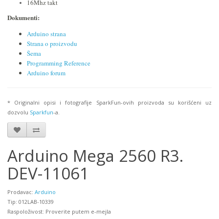
16Mhz takt
Dokumenti:
Arduino strana
Strana o proizvodu
Šema
Programming Reference
Arduino forum
* Originalni opisi i fotografije SparkFun-ovih proizvoda su korišćeni uz
dozvolu
Sparkfun
-a.
Arduino Mega 2560 R3.
DEV-11061
Prodavac:
Arduino
Tip: 012LAB-10339
Raspoloživost: Proverite putem e-mejla