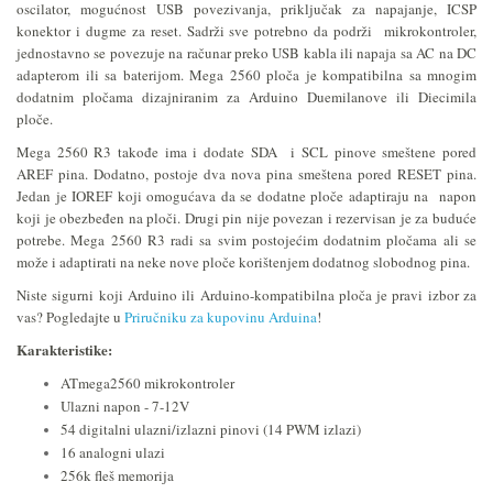
oscilator, mogućnost USB povezivanja, priključak za napajanje, ICSP
konektor i dugme za reset. Sadrži sve potrebno da podrži mikrokontroler,
jednostavno se povezuje na računar preko USB kabla ili napaja sa AC na DC
adapterom ili sa baterijom. Mega 2560 ploča je kompatibilna sa mnogim
dodatnim pločama dizajniranim za Arduino Duemilanove ili Diecimila
ploče.
Mega 2560 R3 takođe ima i dodate SDA i SCL pinove smeštene pored
AREF pina. Dodatno, postoje dva nova pina smeštena pored RESET pina.
Jedan je IOREF koji omogućava da se dodatne ploče adaptiraju na napon
koji je obezbeđen na ploči. Drugi pin nije povezan i rezervisan je za buduće
potrebe. Mega 2560 R3 radi sa svim postojećim dodatnim pločama ali se
može i adaptirati na neke nove ploče korištenjem dodatnog slobodnog pina.
Niste sigurni koji Arduino ili Arduino-kompatibilna ploča je pravi izbor za
vas? Pogledajte u
Priručniku za kupovinu Arduina
!
Karakteristike:
ATmega2560 mikrokontroler
Ulazni napon - 7-12V
54 digitalni ulazni/izlazni pinovi (14 PWM izlazi)
16 analogni ulazi
256k fleš memorija