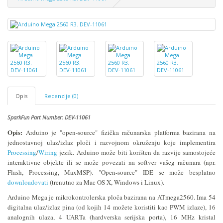
Opis
Recenzije (0)
SparkFun Part Number: DEV-11061
Opis:
Arduino je "open-source" fizička računarska platforma bazirana na
jednostavnoj ulaz/izlaz ploči i razvojnom okruženju koje implementira
Processing
/
Wiring
jezik. Arduino može biti korišten da razvije samostojeće
interaktivne objekte ili se može povezati na softver vašeg računara (npr.
Flash, Processing, MaxMSP).
"Open-source
"
IDE se može besplatno
downloadovati
(trenutno za Mac OS X, Windows i Linux).
Arduino Mega je mikrokontrolerska ploča bazirana na ATmega2560.
Ima 54
digitalna ulaz/izlaz pina (od kojih 14 možete koristiti kao PWM izlaze), 16
analognih ulaza, 4 UARTa (hardverska serijska porta), 16 MHz kristal