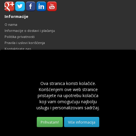
Informacije
O nama
Informacije o dostavi i plaćanju
Politika privatnosti
Pravila i uslovi korišćenja
Kontaktirate nas
Reklamacije
Mapa sajta
Dodaci
Robne marke
Ova stranica koristi kolačiće.
Poklon Vaučeri
Korišćenjem ove web stranice
Partnerski program
pristajete na upotrebu kolačića
Specijalne ponude
koji vam omogućuju najbolju
Vaš profil
uslugu i personalizovani sadržaj.
Vaš profil
Prethodne narudžbine
Više informacija
Lista želja
Obaveštenja