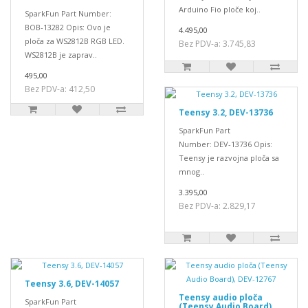
Arduino Fio ploče koj..
SparkFun Part Number:
BOB-13282 Opis: Ovo je
4.495,00
ploča za WS2812B RGB LED.
Bez PDV-a: 3.745,83
WS2812B je zaprav..
495,00
Bez PDV-a: 412,50
Teensy 3.2, DEV-13736
SparkFun Part
Number: DEV-13736 Opis:
Teensy je razvojna ploča sa
mnog..
3.395,00
Bez PDV-a: 2.829,17
Teensy 3.6, DEV-14057
Teensy audio ploča
SparkFun Part
(Teensy Audio Board),