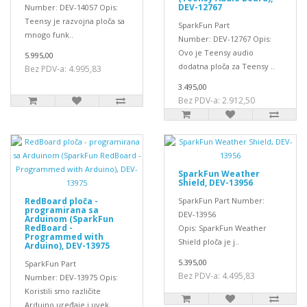
DEV-12767
Number: DEV-14057 Opis:
Teensy je razvojna ploča sa
SparkFun Part
mnogo funk..
Number: DEV-12767 Opis:
Ovo je Teensy audio
5.995,00
dodatna ploča za Teensy ..
Bez PDV-a: 4.995,83
3.495,00
Bez PDV-a: 2.912,50
SparkFun Weather
Shield, DEV-13956
RedBoard ploča -
SparkFun Part Number:
programirana sa
DEV-13956
Arduinom (SparkFun
RedBoard -
Opis: SparkFun Weather
Programmed with
Shield ploča je j..
Arduino), DEV-13975
5.395,00
SparkFun Part
Bez PDV-a: 4.495,83
Number: DEV-13975 Opis:
Koristili smo različite
Arduino uređaje i uvek