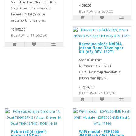
SparkFun Part Number: KIT-
4.380,00
15631Opis: The SparkFun
Bez PDV-a: 3.650,00
Inventor's Kit (SIK) for
Arduino Uno is a gre..
13.995,00
Bez PDV-a: 11.662,50
Razvojna ploča NVIDIA
Jetson Nano Developer
Kit (V3), DEV-16271
SparkFun Part
Number: DEV-16271
Opis: Najnoviji dodatak iz
Jetson familije, N..
28.920,00
Bez PDV-a: 24.100,00
Pokretač (drajver)
WiFi modul - ESP8266
motora 1A Dual
4MB Flash (WiFi Module