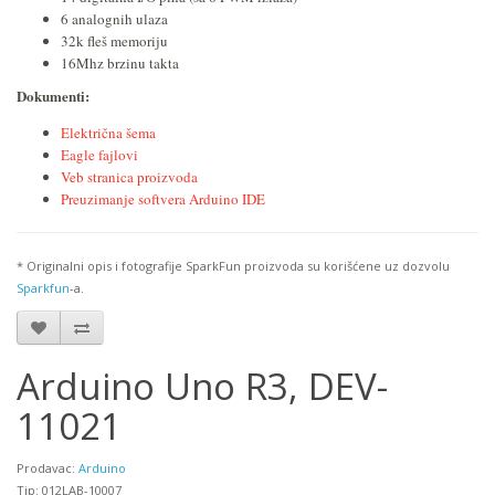
6 analognih ulaza
32k fleš memoriju
16Mhz brzinu takta
Dokumenti:
Električna šema
Eagle fajlovi
Veb stranica proizvoda
Preuzimanje softvera Arduino IDE
* Originalni opis i fotografije SparkFun proizvoda su korišćene uz dozvolu
Sparkfun
-a.
Arduino Uno R3, DEV-
11021
Prodavac:
Arduino
Tip: 012LAB-10007