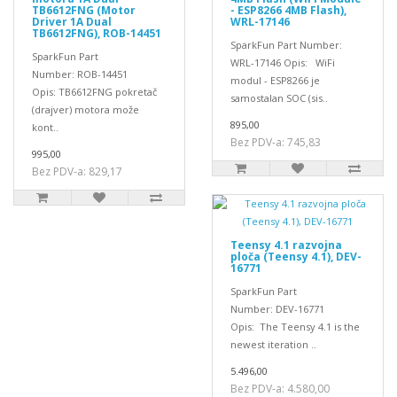
TB6612FNG (Motor
- ESP8266 4MB Flash),
Driver 1A Dual
WRL-17146
TB6612FNG), ROB-14451
SparkFun Part Number:
SparkFun Part
WRL-17146 Opis: WiFi
Number: ROB-14451
modul - ESP8266 je
Opis: TB6612FNG pokretač
samostalan SOC (sis..
(drajver) motora može
895,00
kont..
Bez PDV-a: 745,83
995,00
Bez PDV-a: 829,17
Teensy 4.1 razvojna
ploča (Teensy 4.1), DEV-
16771
SparkFun Part
Number: DEV-16771
Opis: The Teensy 4.1 is the
newest iteration ..
5.496,00
Bez PDV-a: 4.580,00