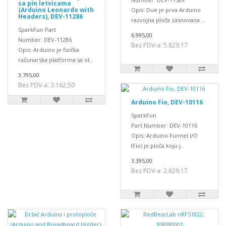
sa pin letvicama
(Arduino Leonardo with
Opis: Due je prva Arduino
Headers), DEV-11286
razvojna ploča zasnovana ..
SparkFun Part
6.995,00
Number: DEV-11286
Bez PDV-a: 5.829,17
Opis: Arduino je fizička
računarska platforma sa ot..
3.795,00
Bez PDV-a: 3.162,50
Arduino Fio, DEV-10116
SparkFun
Part Number: DEV-10116
Opis: Arduino Funnel I/O
(Fio) je ploča koju j..
3.395,00
Bez PDV-a: 2.829,17