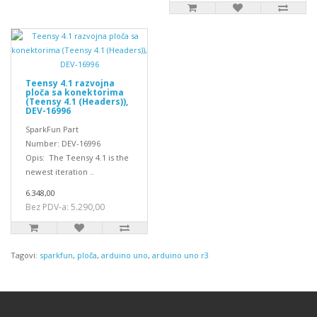
Teensy 4.1 razvojna
ploča sa konektorima
(Teensy 4.1 (Headers)),
DEV-16996
SparkFun Part
Number: DEV-16996
Opis: The Teensy 4.1 is the
newest iteration ..
6.348,00
Bez PDV-a: 5.290,00
Tagovi:
sparkfun
,
ploča
,
arduino uno
,
arduino uno r3