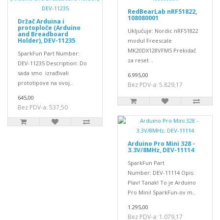
RedBearLab nRF51822,
108080001
Držač Arduina i
protoploče (Arduino
Uključuje: Nordic nRF51822
and Breadboard
Holder), DEV-11235
modul Freescale
MK20DX128VFM5 Prekidač
SparkFun Part Number:
za reset ..
DEV-11235 Description: Do
sada smo izrađivali
6.995,00
prototipove na ovoj..
Bez PDV-a: 5.829,17
645,00
Bez PDV-a: 537,50
Arduino Pro Mini 328 -
3.3V/8MHz, DEV-11114
SparkFun Part
Number: DEV-11114 Opis:
Plav! Tanak! To je Arduino
Pro Mini! SparkFun-ov m..
1.295,00
Bez PDV-a: 1.079,17