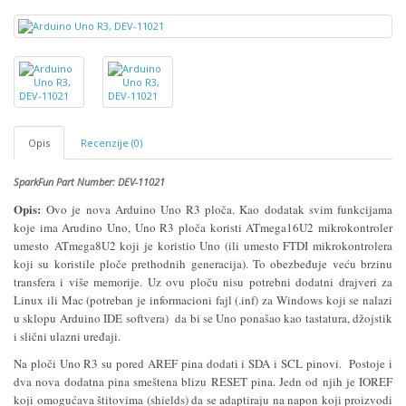
Opis
Recenzije (0)
SparkFun Part
Number: DEV-11021
Opis:
Ovo je nova Arduino Uno R3 ploča. Kao dodatak svim funkcijama
koje ima Arudino Uno, Uno R3 ploča koristi ATmega16U2 mikrokontroler
umesto
ATmega
8U2 koji je koristio Uno (ili umesto FTDI mikrokontrolera
koji su koristile ploče prethodnih generacija). To obezbeđuje veću brzinu
transfera i više memorije. Uz ovu ploču nisu potrebni dodatni drajveri za
Linux ili Mac (potreban je informacioni fajl (.inf) za Windows koji se nalazi
u sklopu Arduino IDE softvera) da bi se Uno ponašao kao tastatura, džojstik
i slični ulazni uređaji.
Na ploči Uno R3 su pored AREF pina dodati i SDA i SCL pinovi. Postoje i
dva nova dodatna pina smeštena blizu RESET pina. Jedn od njih je IOREF
koji omogućava štitovima (shields) da se adaptiraju na napon koji proizvodi