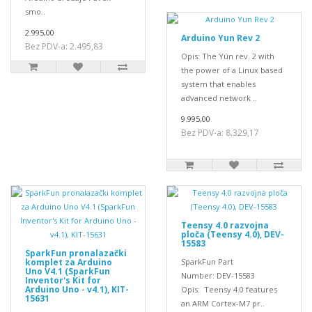
smo..
2.995,00
Arduino Yun Rev 2
Bez PDV-a: 2.495,83
Opis: The Yún rev. 2 with
the power of a Linux based
system that enables
advanced network ..
9.995,00
Bez PDV-a: 8.329,17
Teensy 4.0 razvojna
ploča (Teensy 4.0), DEV-
15583
SparkFun pronalazački
komplet za Arduino
SparkFun Part
Uno V4.1 (SparkFun
Number: DEV-15583
Inventor's Kit for
Arduino Uno - v4.1), KIT-
Opis: Teensy 4.0 features
15631
an ARM Cortex-M7 pr..