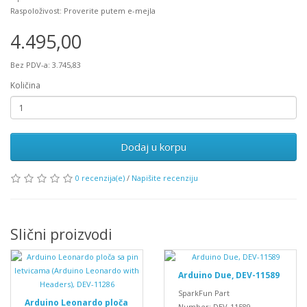
Raspoloživost: Proverite putem e-mejla
4.495,00
Bez PDV-a: 3.745,83
Količina
Dodaj u korpu
0 recenzija(e)
/
Napišite recenziju
Slični proizvodi
Arduino Due, DEV-11589
SparkFun Part
Arduino Leonardo ploča
Number: DEV-11589