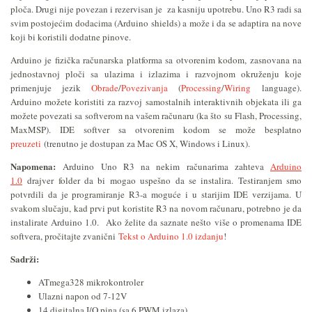
ploča. Drugi nije povezan i rezervisan je za kasniju upotrebu. Uno R3 radi sa
svim postojećim dodacima (Arduino shields) a može i da se adaptira na nove
koji bi koristili dodatne pinove.
Arduino je fizička računarska platforma sa otvorenim kodom, zasnovana na
jednostavnoj ploči sa ulazima i izlazima i razvojnom okruženju koje
primenjuje jezik
Obrade
/
Povezivanja
(
Processing
/
Wiring
language).
Arduino možete koristiti za razvoj samostalnih interaktivnih objekata ili ga
možete povezati sa softverom na vašem računaru (ka što su Flash, Processing,
MaxMSP). IDE softver sa otvorenim kodom se može besplatno
preuzeti
(trenutno je dostupan za Mac OS X, Windows i Linux).
Napomena:
Arduino Uno R3 na nekim računarima zahteva
Arduino
1.0
drajver folder da bi mogao uspešno da se instalira. Testiranjem smo
potvrdili da je programiranje R3-a moguće i u starijim IDE verzijama. U
svakom slučaju, kad prvi put koristite R3 na novom računaru, potrebno je da
instalirate Arduino 1.0. Ako želite da saznate nešto više o promenama IDE
softvera, pročitajte zvanični
Tekst o Arduino 1.0 izdanju
!
Sadrži:
ATmega328 mikrokontroler
Ulazni napon od 7-12V
14 digitalna I/O pina (sa 6 PWM izlaza)