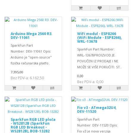
Arduino Mega 2560 R3.
WiFi modul - ESP8266
DEV-11061
(WiFi Module - ESP8266),
WRL-13678
SparkFun Part
SparkFun Part Number:
Number: DEV-11061 Opis:
WRL-13678PROIZVOD JE
Arduino je "open-source"
POVUČEN IZ PRODAJE I NE
fizička računarska platfo..
MOŽE SE VIŠE PORUČITI. ST..
7.395,00
0,00
Bez PDV-a: 6.162,50
Bez PDV-a: 0,00
Fio v3 - ATmega32U4,
DEV-11520
SparkFun RGB LED ploča
SparkFun Part
- WS2812B (SparkFun
Number: DEV-11520 Opis:
RGB LED Breakout -
WS2812B), BOB-13282
Fio v3 je nova verzija