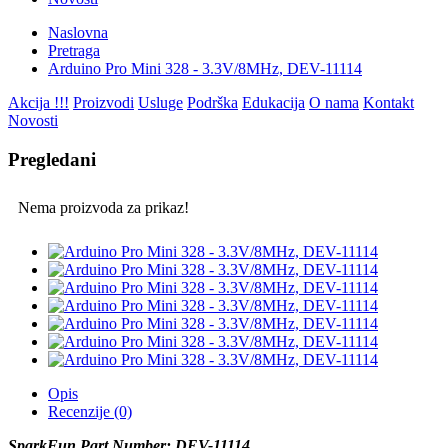
Naslovna
Pretraga
Arduino Pro Mini 328 - 3.3V/8MHz, DEV-11114
Akcija !!!
Proizvodi
Usluge
Podrška
Edukacija
O nama
Kontakt
Novosti
Pregledani
Nema proizvoda za prikaz!
Opis
Recenzije (0)
SparkFun Par
t Number:
DEV-11114