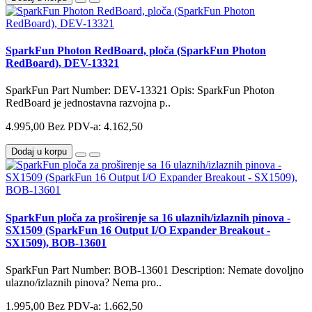
SparkFun Photon RedBoard, ploča (SparkFun Photon
RedBoard), DEV-13321
SparkFun Part Number: DEV-13321 Opis: SparkFun Photon
RedBoard je jednostavna razvojna p..
4.995,00
Bez PDV-a: 4.162,50
Dodaj u korpu
SparkFun ploča za proširenje sa 16 ulaznih/izlaznih pinova -
SX1509 (SparkFun 16 Output I/O Expander Breakout -
SX1509), BOB-13601
SparkFun Part Number: BOB-13601 Description: Nemate dovoljno
ulazno/izlaznih pinova? Nema pro..
1.995,00
Bez PDV-a: 1.662,50