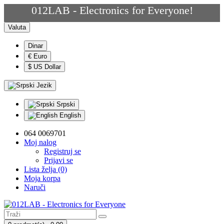
012LAB - Electronics for Everyone!
Valuta
Dinar
€ Euro
$ US Dollar
Jezik
Srpski
English
064 0069701
Moj nalog
Registruj se
Prijavi se
Lista želja (0)
Moja korpa
Naruči