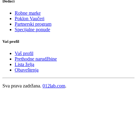
Dodaci
Robne marke
Poklon Vaučeri
Partnerski program
Specijalne ponude
Vaš profil
Vaš profil
Prethodne narudžbine
Lista želja
Obaveštenja
Sva prava zadržana.
012lab.com
.