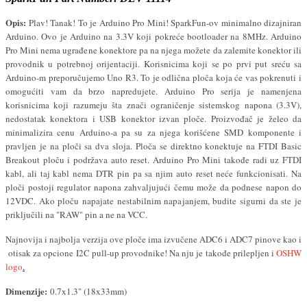
Opis:
Plav! Tanak! To je Arduino Pro Mini! SparkFun-ov minimalno dizajniran
Arduino. Ovo je Arduino na 3.3V koji pokreće
bootloader na
8
MHz
.
Arduino
Pro Mini nema ugrađene konektore pa na njega možete da zalemite konektor ili
provodnik u potrebnoj orijentaciji. Korisnicima koji se po prvi put sreću sa
Arduino-m preporučujemo Uno R3. To je odlična ploča koja će vas pokrenuti i
omogućiti vam da brzo napredujete. Arduino Pro serija je namenjena
korisnicima koji razumeju šta znači ograničenje sistemskog napona (3.3V),
nedostatak konektora i USB konektor izvan ploče.
Proizvođač je želeo da
minimalizira cenu Arduino-a pa su za njega korišćene SMD komponente i
pravljen je na ploči sa dva sloja. Ploča se direktno konektuje na FTDI Basic
Breakout ploču i podržava auto reset. Arduino Pro Mini takođe radi uz FTDI
kabl, ali taj kabl nema DTR pin pa sa njim auto reset neće funkcionisati. Na
ploči postoji regulator napona zahvaljujući čemu može da podnese napon do
12VDC. Ako ploču napajate nestabilnim napajanjem, budite sigurni da ste je
priključili na "RAW" pin a ne na VCC.
Najnovija i najbolja verzija ove ploče ima izvučene ADC6 i ADC7 pinove kao i
otisak za opcione I2C pull-up provodnike! Na nju je takođe prilepljen i
OSHW
logo
.
Dimenzije:
0.7x1.3" (18x33mm)