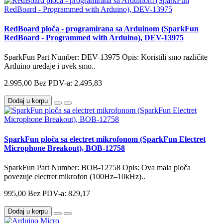
RedBoard ploča - programirana sa Arduinom (SparkFun
RedBoard - Programmed with Arduino), DEV-13975
SparkFun Part Number: DEV-13975 Opis: Koristili smo različite
Arduino uređaje i uvek smo..
2.995,00
Bez PDV-a: 2.495,83
Dodaj u korpu
SparkFun ploča sa electret mikrofonom (SparkFun Electret
Microphone Breakout), BOB-12758
SparkFun Part Number: BOB-12758 Opis: Ova mala ploča
povezuje electret mikrofon (100Hz–10kHz)..
995,00
Bez PDV-a: 829,17
Dodaj u korpu