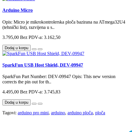
Arduino Micro
Opis: Micro je mikrokontrolerska ploča bazirana na ATmega32U4
(tehnički list), razvijena u s..
3.795,00
Bez PDV-a: 3.162,50
Dodaj u korpu
SparkFun USB Host Shield, DEV-09947
SparkFun Part Number: DEV-09947 Opis: This new version
corrects the pin out for th..
4.495,00
Bez PDV-a: 3.745,83
Dodaj u korpu
Tagovi:
arduino pro mini
,
arduino
,
arduino ploča
,
ploča