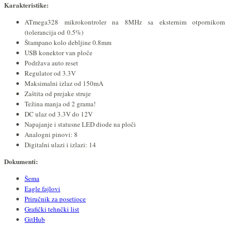
Karakteristike:
ATmega328 mikrokontroler na 8MHz sa eksternim otpornikom
(tolerancija od 0.5%)
Štampano kolo debljine 0.8mm
USB konektor van ploče
Podržava auto reset
Regulator od 3.3V
Maksimalni izlaz od 150mA
Zaštita od prejake struje
Težina manja od 2 grama!
DC ulaz od 3.3V do 12V
Napajanje i statusne LED diode na ploči
Analogni pinovi: 8
Digitalni ulazi i izlazi: 14
Dokumenti:
Šema
Eagle fajlovi
Priručnik za posetioce
Grafički tehnčki list
GitHub