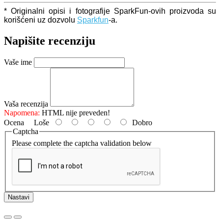
* Originalni opisi i fotografije SparkFun-ovih proizvoda su
korišćeni uz dozvolu
Sparkfun
-a.
Napišite recenziju
Vaše ime
Vaša recenzija
Napomena:
HTML nije preveden!
Ocena
Loše
Dobro
Captcha
Please complete the captcha validation below
Nastavi