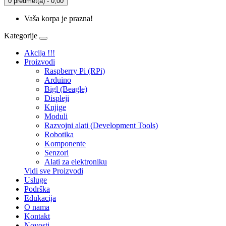
0 predmet(a) - 0,00
Vaša korpa je prazna!
Kategorije
Akcija !!!
Proizvodi
Raspberry Pi (RPi)
Arduino
Bigl (Beagle)
Displеji
Knjige
Moduli
Razvojni alati (Development Tools)
Robotika
Komponente
Senzori
Alati za elektroniku
Vidi sve Proizvodi
Usluge
Podrška
Edukacija
O nama
Kontakt
Novosti