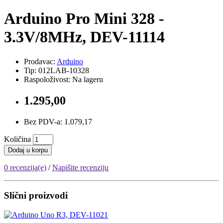
Arduino Pro Mini 328 -
3.3V/8MHz, DEV-11114
Prodavac:
Arduino
Tip: 012LAB-10328
Raspoloživost: Na lageru
1.295,00
Bez PDV-a: 1.079,17
Količina
Dodaj u korpu
0 recenzija(e)
/
Napišite recenziju
Slični proizvodi