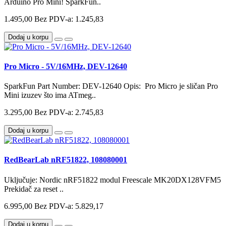
Arduino Pro Mini! SparkFun..
1.495,00
Bez PDV-a: 1.245,83
Dodaj u korpu
Pro Micro - 5V/16MHz, DEV-12640
SparkFun Part Number: DEV-12640 Opis: Pro Micro je sličan Pro
Mini izuzev što ima ATmeg..
3.295,00
Bez PDV-a: 2.745,83
Dodaj u korpu
RedBearLab nRF51822, 108080001
Uključuje: Nordic nRF51822 modul Freescale MK20DX128VFM5
Prekidač za reset ..
6.995,00
Bez PDV-a: 5.829,17
Dodaj u korpu