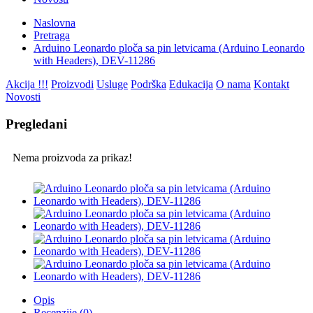
Naslovna
Pretraga
Arduino Leonardo ploča sa pin letvicama (Arduino Leonardo
with Headers), DEV-11286
Akcija !!!
Proizvodi
Usluge
Podrška
Edukacija
O nama
Kontakt
Novosti
Pregledani
Nema proizvoda za prikaz!
Opis
Recenzije (0)