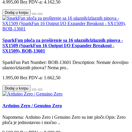
4.995,00
Bez PDV-a: 4.162,50
Dodaj u korpu
SparkFun ploča za proširenje sa 16 ulaznih/izlaznih pinova -
SX1509 (SparkFun 16 Output I/O Expander Breakout -
SX1509), BOB-13601
SparkFun Part Number: BOB-13601 Description: Nemate dovoljno
ulazno/izlaznih pinova? Nema pro..
1.995,00
Bez PDV-a: 1.662,50
Dodaj u korpu
Arduino Zero / Genuino Zero
Napomena: Arduino Zero i Genuino Zero su iste ploče.Opis: Zero
ploča je jednostavno i moćno ..