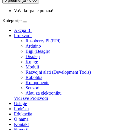
0 predmet(a) - 0,00
Vaša korpa je prazna!
Kategorije
Akcija !!!
Proizvodi
Raspberry Pi (RPi)
Arduino
Bigl (Beagle)
Displеji
Knjige
Moduli
Razvojni alati (Development Tools)
Robotika
Komponente
Senzori
Alati za elektroniku
Vidi sve Proizvodi
Usluge
Podrška
Edukacija
O nama
Kontakt
Novosti