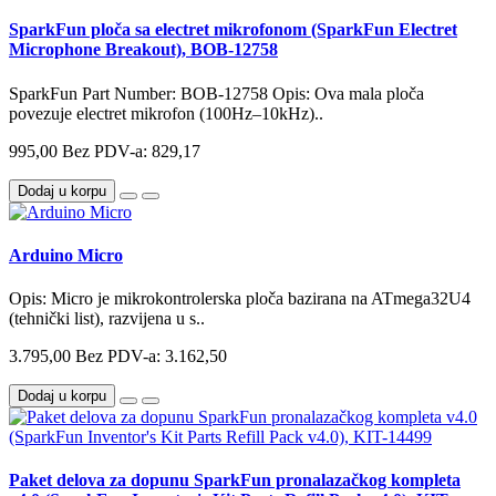
SparkFun ploča sa electret mikrofonom (SparkFun Electret
Microphone Breakout), BOB-12758
SparkFun Part Number: BOB-12758 Opis: Ova mala ploča
povezuje electret mikrofon (100Hz–10kHz)..
995,00
Bez PDV-a: 829,17
Dodaj u korpu
Arduino Micro
Opis: Micro je mikrokontrolerska ploča bazirana na ATmega32U4
(tehnički list), razvijena u s..
3.795,00
Bez PDV-a: 3.162,50
Dodaj u korpu
Paket delova za dopunu SparkFun pronalazačkog kompleta