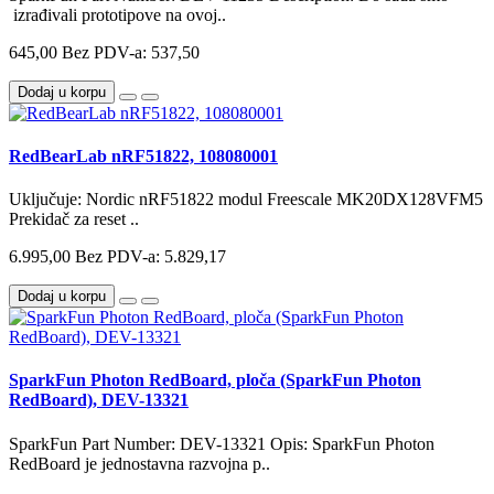
izrađivali prototipove na ovoj..
645,00
Bez PDV-a: 537,50
Dodaj u korpu
RedBearLab nRF51822, 108080001
Uključuje: Nordic nRF51822 modul Freescale MK20DX128VFM5
Prekidač za reset ..
6.995,00
Bez PDV-a: 5.829,17
Dodaj u korpu
SparkFun Photon RedBoard, ploča (SparkFun Photon
RedBoard), DEV-13321
SparkFun Part Number: DEV-13321 Opis: SparkFun Photon
RedBoard je jednostavna razvojna p..