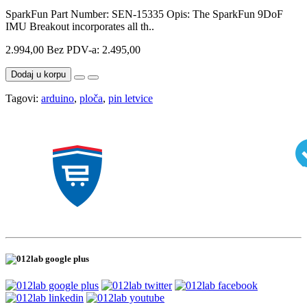
SparkFun Part Number: SEN-15335 Opis: The SparkFun 9DoF
IMU Breakout incorporates all th..
2.994,00
Bez PDV-a: 2.495,00
Dodaj u korpu
Tagovi:
arduino
,
ploča
,
pin letvice