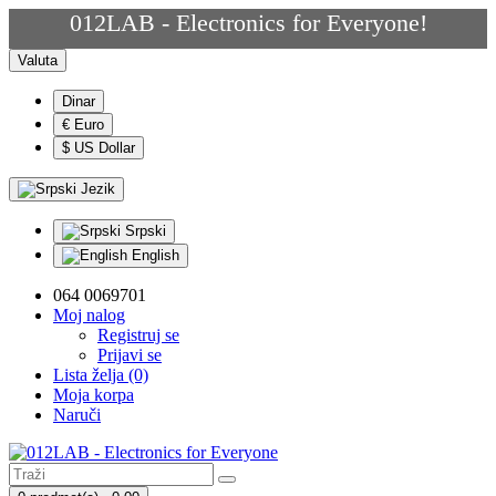
012LAB - Electronics for Everyone!
Valuta
Dinar
€ Euro
$ US Dollar
Jezik
Srpski
English
064 0069701
Moj nalog
Registruj se
Prijavi se
Lista želja (0)
Moja korpa
Naruči