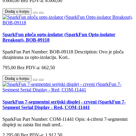
9.600,00
Bez PDV-a: 8.000,00
Dodaj u korpu
SparkFun ploča opto-izolator (SparkFun Opto-isolator
Breakout), BOB-09118
SparkFun Part Number: BOB-09118 Description: Ovo je ploča
dizajnirana za opto-izolaciju. Kori..
795,00
Bez PDV-a: 662,50
Dodaj u korpu
SparkFun 7-segmentni serijski displej - crveni (SparkFun 7-
Segment Serial Display - Red, COM-11441
SparkFun Part Number: COM-11441 Opis: 4-cifreni 7-segmentni
displeji su zaista fini mali uređ..
2.295,00
Bez PDV-a: 1.912,50