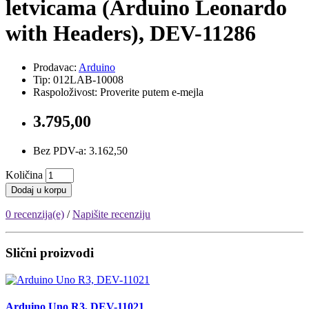
letvicama (Arduino Leonardo
with Headers), DEV-11286
Prodavac:
Arduino
Tip: 012LAB-10008
Raspoloživost: Proverite putem e-mejla
3.795,00
Bez PDV-a: 3.162,50
Količina
Dodaj u korpu
0 recenzija(e)
/
Napišite recenziju
Slični proizvodi
Arduino Uno R3, DEV-11021