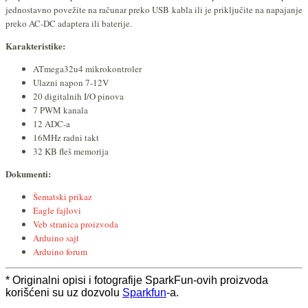
jednostavno povežite na računar preko USB kabla ili je priključite na napajanje
preko AC-DC adaptera ili baterije.
Karakteristike:
ATmega32u4 mikrokontroler
Ulazni napon 7-12V
20 digitalnih I/O pinova
7 PWM kanala
12 ADC-a
16MHz radni takt
32 KB fleš memorija
Dokumenti:
Šematski prikaz
Eagle fajlovi
Veb stranica proizvoda
Arduino sajt
Arduino forum
* Originalni opisi i fotografije SparkFun-ovih proizvoda
korišćeni su uz dozvolu
Sparkfun
-a.