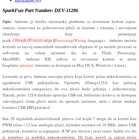
SparkFun Par
t Number: DEV-11286
Opis:
Arduino je fizička računarska platforma sa otvorenim kodom (
open-
source)
, zasnovana na jednostavnoj ploči sa ulazima i izlazima i razvojnom
okruženju koje primenjuje
Obrade
Povezivanja
jezik
/
(
Processing
/
Wiring
language).
Arduino možete
koristiti za razvoj samostalnih interaktivnih objekata ili ga možete povezati sa
softverom na vašem računaru (ka što su Flash, Processing,
MaxMSP).
Arduino
IDE softver sa otvorenim kodom se može
besplatno
preuzeti
(trenutno je dostupan za Mac OS X, Windows i Linux).
Leonardo je prva Arduino razvojna ploča koja koristi jedan mikrokontroler sa
ugrađenim USB priključkom. Upotreba ATmega32U4 kao jedinog
mikrokontrolera omogućava da ova ploča bude jeftinija i jednostavnija.
Takođe, pošto 32U4 direktno upravlja USB-om, biblioteke kodova su dostupne
zahvaljujući čemu ploča može da oponaša tastaturu, miša i slične uređaje
koristeći USB-HID protokol!
Ima 20 digitalnih ulazno/izlaznih pinova (od kojih 7 mogu da se koristi kao
PWM izlazi i 12 kao analogni ulazi), kristalni oscilator od 16 MHz, mikro USB
priključak, konektor za napajanje, ICSP pin letvicu i reset taster. Sadrži sve što
je potrebno za podršku mikrokontrolera. Da biste počeli sa radom ploču