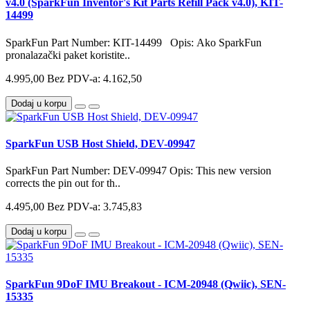
v4.0 (SparkFun Inventor's Kit Parts Refill Pack v4.0), KIT-
14499
SparkFun Part Number: KIT-14499 Opis: Ako SparkFun
pronalazački paket koristite..
4.995,00
Bez PDV-a: 4.162,50
Dodaj u korpu
SparkFun USB Host Shield, DEV-09947
SparkFun Part Number: DEV-09947 Opis: This new version
corrects the pin out for th..
4.495,00
Bez PDV-a: 3.745,83
Dodaj u korpu
SparkFun 9DoF IMU Breakout - ICM-20948 (Qwiic), SEN-
15335