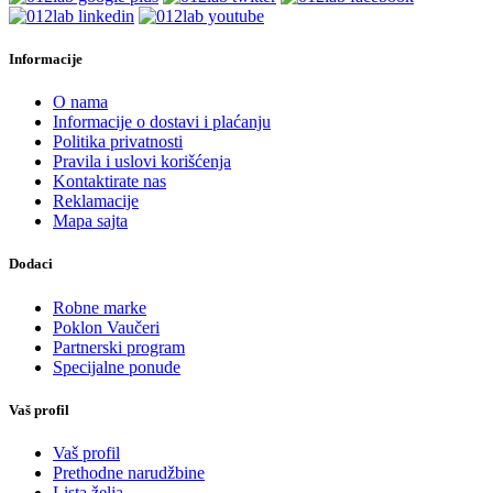
Informacije
O nama
Informacije o dostavi i plaćanju
Politika privatnosti
Pravila i uslovi korišćenja
Kontaktirate nas
Reklamacije
Mapa sajta
Dodaci
Robne marke
Poklon Vaučeri
Partnerski program
Specijalne ponude
Vaš profil
Vaš profil
Prethodne narudžbine
Lista želja