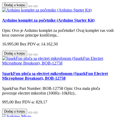
Dodaj u korpu
Arduino komplet za početnike (Arduino Starter Kit)
Opis: Ovo je Arduino komplet za početnike! Ovaj komplet vas vodi
kroz osnovne principe korišćenja..
16.995,00
Bez PDV-a: 14.162,50
Dodaj u korpu
SparkFun ploča sa electret mikrofonom (SparkFun Electret
Microphone Breakout), BOB-12758
SparkFun Part Number: BOB-12758 Opis: Ova mala ploča
povezuje electret mikrofon (100Hz–10kHz)..
995,00
Bez PDV-a: 829,17
Dodaj u korpu