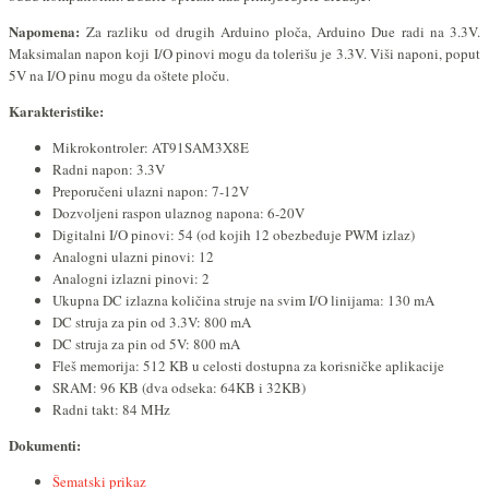
Napomena:
Za razliku od drugih Arduino ploča, Arduino Due radi na 3.3V.
Maksimalan napon koji I/O pinovi mogu da tolerišu je 3.3V. Viši naponi, poput
5V na I/O pinu mogu da oštete ploču.
Karakteristike:
Mikrokontroler: AT91SAM3X8E
Radni napon: 3.3V
Preporučeni ulazni napon: 7-12V
Dozvoljeni raspon ulaznog napona: 6-20V
Digitalni I/O pinovi: 54 (od kojih 12 obezbeđuje PWM izlaz)
Analogni ulazni pinovi: 12
Analogni izlazni pinovi: 2
Ukupna DC izlazna količina struje na svim I/O linijama: 130 mA
DC struja za pin od 3.3V: 800 mA
DC struja za pin od 5V: 800 mA
Fleš memorija: 512 KB u celosti dostupna za korisničke aplikacije
SRAM: 96 KB (dva odseka: 64KB i 32KB)
Radni takt: 84 MHz
Dokumenti:
Šematski prikaz