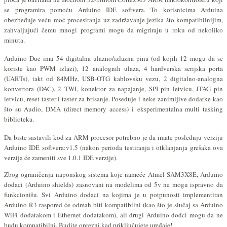
se programira pomoću Arduino IDE softvera. To korisnicima Arduina
obezbeđuje veću moć procesiranja uz zadržavanje jezika što kompatibilnijim,
zahvaljujući čemu mnogi programi mogu da migriraju u roku od nekoliko
minuta.
Arduino Due ima 54 digitalna ulazno/izlazna pina (od kojih 12 mogu da se
koriste kao PWM izlazi), 12 analognih ulaza, 4 hardverska serijska porta
(
UARTs
), takt od 84
MHz
, USB-OTG kablovsku vezu, 2 digitalno-analogna
konvertora (DAC), 2 TWI,
konektor za napajanje
, SPI pin letvicu, JTAG pin
letvicu, reset taster i taster za brisanje. Poseduje i neke zanimljive dodatke kao
što su Audio, DMA (direct memory access) i
eksperimentalna multi tasking
biblioteka.
Da biste sastavili kod za ARM procesor potrebno je da imate poslednju verziju
Arduino IDE softvera:v1.5 (nakon perioda testiranja i otklanjanja grešaka ova
verzija će zameniti sve 1.0.1 IDE verzije).
Zbog ograničenja naponskog sistema koje nameće Atmel SAM3X8E, Arduino
dodaci (Arduino shields) zasnovani na modelima od 5v ne mogu ispravno da
funkcionišu. Svi Arduino dodaci na kojima je u potpunosti implementiran
Arduino R3 raspored će odmah biti kompatibilni (kao što je slučaj sa Arduino
WiFi dodatakom i Ethernet dodatakom), ali drugi Arduino dodci mogu da ne
budu kompatibilni. Budite oprezni kad priključujete uređaje!