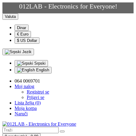
012LAB - Electronics for Everyone!
Valuta
Dinar
€ Euro
$ US Dollar
Jezik
Srpski
English
064 0069701
Moj nalog
Registruj se
Prijavi se
Lista želja (0)
Moja korpa
Naruči