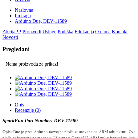
Naslovna
Pretraga
Arduino Due, DEV-11589
Akcija !!!
Proizvodi
Usluge
Podrška
Edukacija
O nama
Kontakt
Novosti
Pregledani
Nema proizvoda za prikaz!
Opis
Recenzije (0)
SparkFun Part Number: DEV-11589
Opis:
Due je prva Arduino razvojna ploča zasnovana na ARM arhitekturi. Ova
ploča je bazirana na moćnom 32-bitnom CortexM3 ARM mikrokontroleru koji