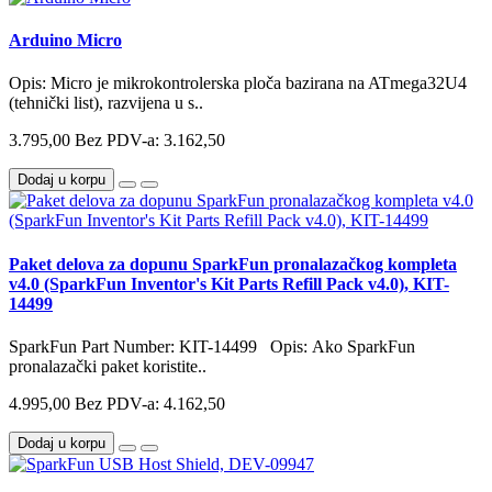
Arduino Micro
Opis: Micro je mikrokontrolerska ploča bazirana na ATmega32U4
(tehnički list), razvijena u s..
3.795,00
Bez PDV-a: 3.162,50
Dodaj u korpu
Paket delova za dopunu SparkFun pronalazačkog kompleta
v4.0 (SparkFun Inventor's Kit Parts Refill Pack v4.0), KIT-
14499
SparkFun Part Number: KIT-14499 Opis: Ako SparkFun
pronalazački paket koristite..
4.995,00
Bez PDV-a: 4.162,50
Dodaj u korpu