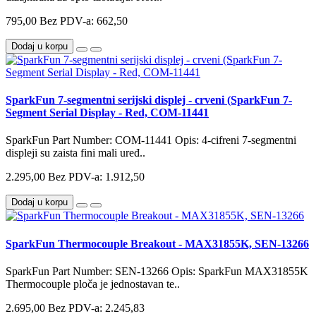
795,00
Bez PDV-a: 662,50
Dodaj u korpu
SparkFun 7-segmentni serijski displej - crveni (SparkFun 7-
Segment Serial Display - Red, COM-11441
SparkFun Part Number: COM-11441 Opis: 4-cifreni 7-segmentni
displeji su zaista fini mali uređ..
2.295,00
Bez PDV-a: 1.912,50
Dodaj u korpu
SparkFun Thermocouple Breakout - MAX31855K, SEN-13266
SparkFun Part Number: SEN-13266 Opis: SparkFun MAX31855K
Thermocouple ploča je jednostavan te..
2.695,00
Bez PDV-a: 2.245,83