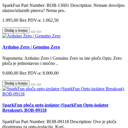
SparkFun Part Number: BOB-13601 Description: Nemate dovoljno
ulazno/izlaznih pinova? Nema pro..
1.995,00
Bez PDV-a: 1.662,50
Dodaj u korpu
Arduino Zero / Genuino Zero
Napomena: Arduino Zero i Genuino Zero su iste ploče.Opis: Zero
ploča je jednostavno i moćno ..
9.600,00
Bez PDV-a: 8.000,00
Dodaj u korpu
SparkFun ploča opto-izolator (SparkFun Opto-isolator
Breakout), BOB-09118
SparkFun Part Number: BOB-09118 Description: Ovo je ploča
dizajnirana za opto-izolaciju. Kori..