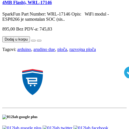
4MB Flash), WRL-17146
SparkFun Part Number: WRL-17146 Opis: WiFi modul -
ESP8266 je samostalan SOC (sis..
895,00
Bez PDV-a: 745,83
Dodaj u korpu
Tagovi:
arduino
,
arudino due
,
ploča
,
razvojna ploča