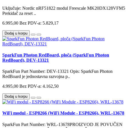
Uključuje: Nordic nRF51822 modul Freescale MK20DX128VFM5
Prekidač za reset ..
6.995,00
Bez PDV-a: 5.829,17
Dodaj u korpu
SparkFun Photon RedBoard, ploča (SparkFun Photon
RedBoard), DEV-13321
SparkFun Part Number: DEV-13321 Opis: SparkFun Photon
RedBoard je jednostavna razvojna p..
4.995,00
Bez PDV-a: 4.162,50
Dodaj u korpu
WiFi modul - ESP8266 (WiFi Module - ESP8266), WRL-13678
SparkFun Part Number: WRL-13678PROIZVOD JE POVUČEN