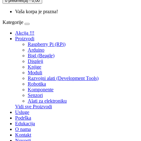
0 predmet(a) - 0,00
Vaša korpa je prazna!
Kategorije
Akcija !!!
Proizvodi
Raspberry Pi (RPi)
Arduino
Bigl (Beagle)
Displеji
Knjige
Moduli
Razvojni alati (Development Tools)
Robotika
Komponente
Senzori
Alati za elektroniku
Vidi sve Proizvodi
Usluge
Podrška
Edukacija
O nama
Kontakt
Novosti