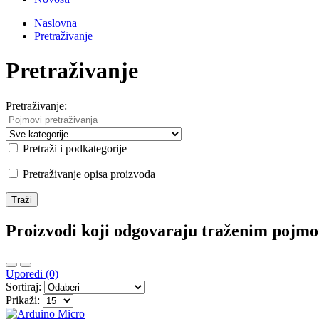
Naslovna
Pretraživanje
Pretraživanje
Pretraživanje:
Pretraži i podkategorije
Pretraživanje opisa proizvoda
Proizvodi koji odgovaraju traženim pojm
Uporedi (0)
Sortiraj:
Prikaži: