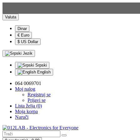
Valuta
Dinar
€ Euro
$ US Dollar
Jezik
Srpski
English
064 0069701
Moj nalog
Registruj se
Prijavi se
Lista želja (0)
Moja korpa
Naruči