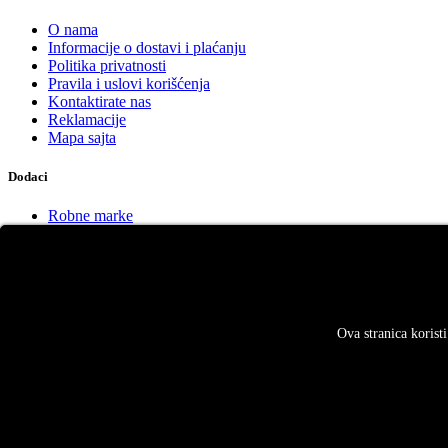
O nama
Informacije o dostavi i plaćanju
Politika privatnosti
Pravila i uslovi korišćenja
Kontaktirate nas
Reklamacije
Mapa sajta
Dodaci
Robne marke
Poklon Vaučeri
Partnerski program
Specijalne ponude
Vaš profil
Ova stranica korist
Vaš profil
Prethodne narudžbine
Lista želja
Obaveštenja