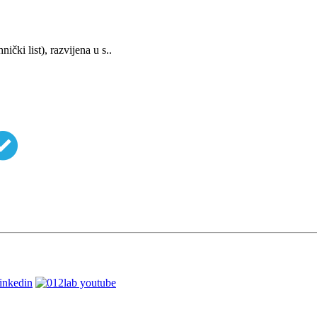
ki list), razvijena u s..