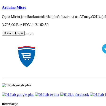
Arduino Micro
Opis: Micro je mikrokontrolerska ploča bazirana na ATmega32U4 (tehnič
3.795,00
Bez PDV-a: 3.162,50
Dodaj u korpu
Informacije