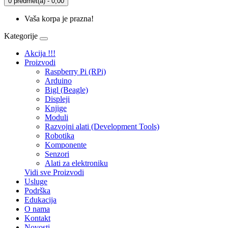
0 predmet(a) - 0,00
Vaša korpa je prazna!
Kategorije
Akcija !!!
Proizvodi
Raspberry Pi (RPi)
Arduino
Bigl (Beagle)
Displеji
Knjige
Moduli
Razvojni alati (Development Tools)
Robotika
Komponente
Senzori
Alati za elektroniku
Vidi sve Proizvodi
Usluge
Podrška
Edukacija
O nama
Kontakt
Novosti