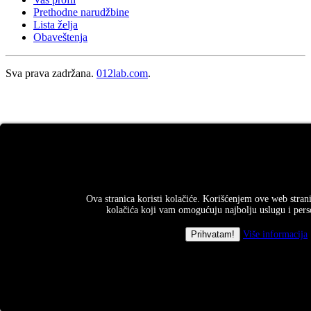
Prethodne narudžbine
Lista želja
Obaveštenja
Sva prava zadržana.
012lab.com
.
Ova stranica koristi kolačiće. Korišćenjem ove web strani
kolačića koji vam omogućuju najbolju uslugu i perso
Više informacija