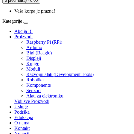
0 predmet(a) - 0,00
Vaša korpa je prazna!
Kategorije
Akcija !!!
Proizvodi
Raspberry Pi (RPi)
Arduino
Bigl (Beagle)
Displеji
Knjige
Moduli
Razvojni alati (Development Tools)
Robotika
Komponente
Senzori
Alati za elektroniku
Vidi sve Proizvodi
Usluge
Podrška
Edukacija
O nama
Kontakt
Novosti