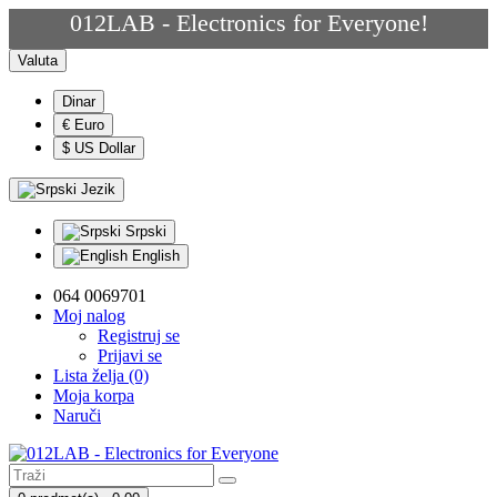
012LAB - Electronics for Everyone!
Valuta
Dinar
€ Euro
$ US Dollar
Jezik
Srpski
English
064 0069701
Moj nalog
Registruj se
Prijavi se
Lista želja (0)
Moja korpa
Naruči