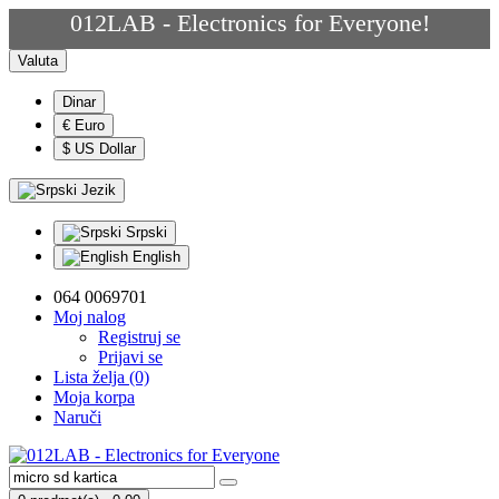
012LAB - Electronics for Everyone!
Valuta
Dinar
€ Euro
$ US Dollar
Jezik
Srpski
English
064 0069701
Moj nalog
Registruj se
Prijavi se
Lista želja (0)
Moja korpa
Naruči