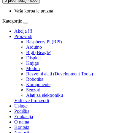
0 predmet(a) - 0,00
Vaša korpa je prazna!
Kategorije
Akcija !!!
Proizvodi
Raspberry Pi (RPi)
Arduino
Bigl (Beagle)
Displеji
Knjige
Moduli
Razvojni alati (Development Tools)
Robotika
Komponente
Senzori
Alati za elektroniku
Vidi sve Proizvodi
Usluge
Podrška
Edukacija
O nama
Kontakt
Novosti