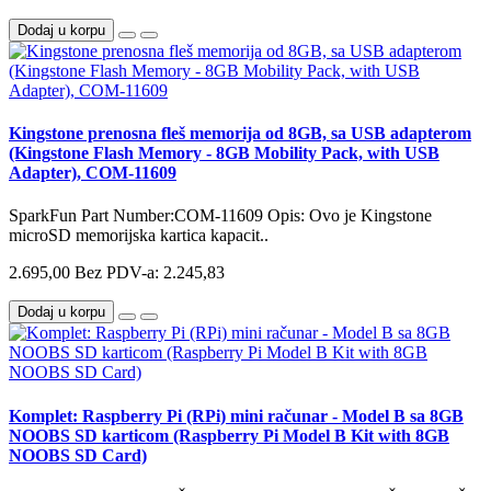
Dodaj u korpu
Kingstone prenosna fleš memorija od 8GB, sa USB adapterom
(Kingstone Flash Memory - 8GB Mobility Pack, with USB
Adapter), COM-11609
SparkFun Part Number:COM-11609 Opis: Ovo je Kingstone
microSD memorijska kartica kapacit..
2.695,00
Bez PDV-a: 2.245,83
Dodaj u korpu
Komplet: Raspberry Pi (RPi) mini računar - Model B sa 8GB
NOOBS SD karticom (Raspberry Pi Model B Kit with 8GB
NOOBS SD Card)