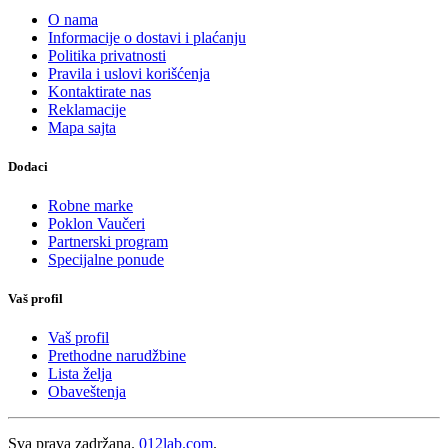
O nama
Informacije o dostavi i plaćanju
Politika privatnosti
Pravila i uslovi korišćenja
Kontaktirate nas
Reklamacije
Mapa sajta
Dodaci
Robne marke
Poklon Vaučeri
Partnerski program
Specijalne ponude
Vaš profil
Vaš profil
Prethodne narudžbine
Lista želja
Obaveštenja
Sva prava zadržana.
012lab.com
.