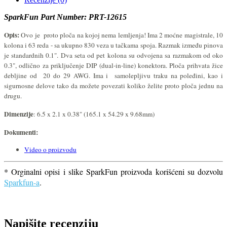
SparkFun Part Number: PRT-12615
Opis:
Ovo je proto ploča na kojoj nema lemljenja! Ima 2 moćne magistrale, 10
kolona i 63 reda - sa ukupno 830 veza u tačkama spoja. Razmak između pinova
je standardnih 0.1". Dva seta od pet kolona su odvojena sa razmakom od oko
0.3", odlično za priključenje DIP (dual-in-line) konektora. Ploča prihvata žice
debljine od 20 do 29 AWG. Ima i samolepljivu traku na poleđini, kao i
sigurnosne delove tako da možete povezati koliko želite proto ploča jednu na
drugu.
Dimenzije
: 6.5 x 2.1 x 0.38" (165.1 x 54.29 x 9.68mm)
Dokumenti
:
Video o proizvodu
* Orginalni opisi i slike SparkFun proizvoda korišćeni su dozvolu
Sparkfun-a
.
Napišite recenziju