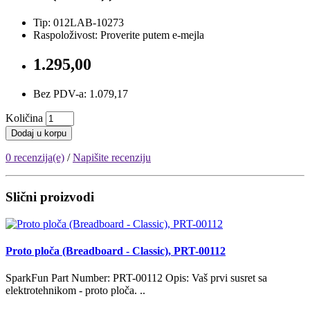
Tip: 012LAB-10273
Raspoloživost: Proverite putem e-mejla
1.295,00
Bez PDV-a: 1.079,17
Količina
Dodaj u korpu
0 recenzija(e)
/
Napišite recenziju
Slični proizvodi
Proto ploča (Breadboard - Classic), PRT-00112
SparkFun Part Number: PRT-00112 Opis: Vaš prvi susret sa
elektrotehnikom - proto ploča. ..