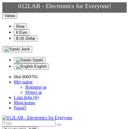
012LAB - Electronics for Everyone!
Valuta
Dinar
€ Euro
$ US Dollar
Jezik
Srpski
English
064 0069701
Moj nalog
Registruj se
Prijavi se
Lista želja (0)
Moja korpa
Naruči