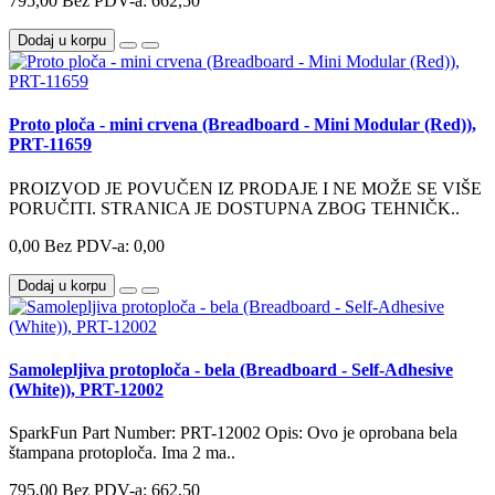
795,00
Bez PDV-a: 662,50
Dodaj u korpu
Proto ploča - mini crvena (Breadboard - Mini Modular (Red)),
PRT-11659
PROIZVOD JE POVUČEN IZ PRODAJE I NE MOŽE SE VIŠE
PORUČITI. STRANICA JE DOSTUPNA ZBOG TEHNIČK..
0,00
Bez PDV-a: 0,00
Dodaj u korpu
Samolepljiva protoploča - bela (Breadboard - Self-Adhesive
(White)), PRT-12002
SparkFun Part Number: PRT-12002 Opis: Ovo je oprobana bela
štampana protoploča. Ima 2 ma..
795,00
Bez PDV-a: 662,50