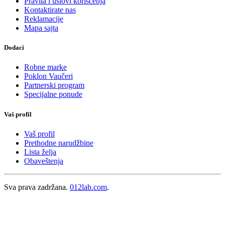
Pravila i uslovi korišćenja
Kontaktirate nas
Reklamacije
Mapa sajta
Dodaci
Robne marke
Poklon Vaučeri
Partnerski program
Specijalne ponude
Vaš profil
Vaš profil
Prethodne narudžbine
Lista želja
Obaveštenja
Sva prava zadržana.
012lab.com
.