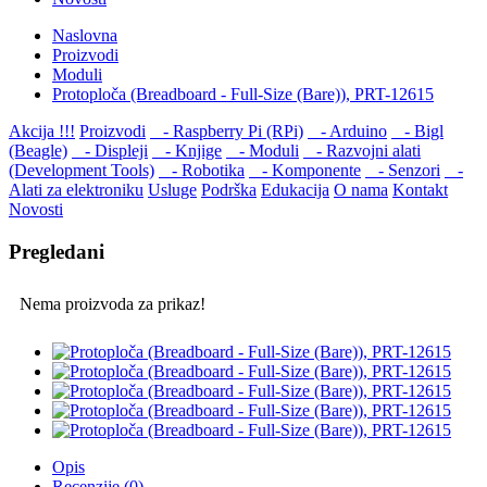
Naslovna
Proizvodi
Moduli
Protoploča (Breadboard - Full-Size (Bare)), PRT-12615
Akcija !!!
Proizvodi
- Raspberry Pi (RPi)
- Arduino
- Bigl
(Beagle)
- Displеji
- Knjige
- Moduli
- Razvojni alati
(Development Tools)
- Robotika
- Komponente
- Senzori
-
Alati za elektroniku
Usluge
Podrška
Edukacija
O nama
Kontakt
Novosti
Pregledani
Nema proizvoda za prikaz!
Opis
Recenzije (0)