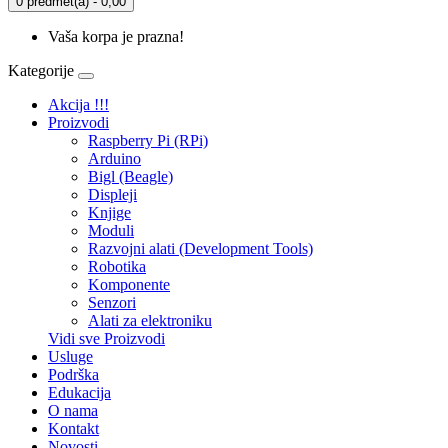
0 predmet(a) - 0,00
Vaša korpa je prazna!
Kategorije
Akcija !!!
Proizvodi
Raspberry Pi (RPi)
Arduino
Bigl (Beagle)
Displеji
Knjige
Moduli
Razvojni alati (Development Tools)
Robotika
Komponente
Senzori
Alati za elektroniku
Vidi sve Proizvodi
Usluge
Podrška
Edukacija
O nama
Kontakt
Novosti